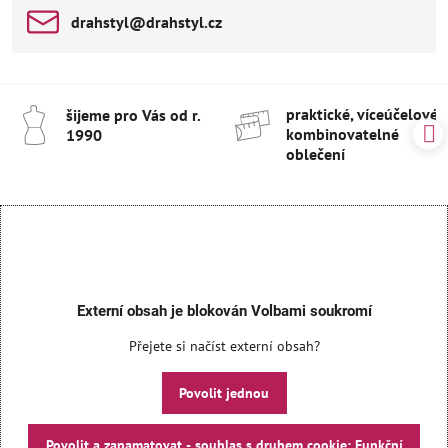
drahstyl​@drahstyl​.cz
praktické, víceúčelové 
šijeme pro Vás od r​.
kombinovatelné
1990
oblečení
Externí obsah je blokován Volbami soukromí
Přejete si načíst externí obsah?
Povolit jednou
Povolit a zapamatovat - souhlas s druhem cookie: Funkční