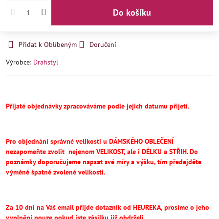
Do košíku
Přidat k Oblíbeným
Doručení
Výrobce:
Drahstyl
Přijaté objednávky zpracováváme podle jejich datumu přijetí.
Pro objednání správné velikosti u DÁMSKÉHO OBLEČENÍ
nezapomeňte
zvolit
nejenom VELIKOST, ale i DÉLKU a STŘIH.
Do
poznámky doporučujeme napsat své míry a výšku, tím předejděte
výměně špatně zvolené velikosti.
Za 10 dní na Váš email přijde dotazník od HEUREKA, prosíme o jeho
vyplnění pouze pokud jste zásilku již obdrželi.