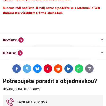
Budeme rádi napíšete -li svůj názor a podělíte se s ostatními o Vaši
zkušenost s výrobkem a tímto obchodem.
Recenze
0
Diskuse
0
Facebook
Twitter
Bluesky
Pinterest
Reddit
LinkedIn
WhatsApp
E-
mail
Potřebujete poradit s objednávkou?
Neváhejte nás kontaktovat
+420 603 282 053