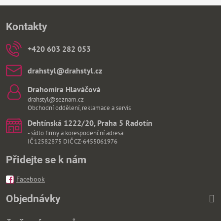
Kontakty
+420 603 282 053
drahstyl​@drahstyl​.cz
Drahomíra Hlaváčová
drahstyl@seznam.cz
Obchodní oddělení, reklamace a servis
Dehtínská 1222/20, Praha 5 Radotín
- sídlo firmy a korespodenční adresa
IČ 12582875 DIČ CZ-6455061976
Přidejte se k nám
Facebook
Objednávky