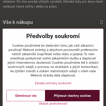
oblečení. On line prodej ušitých výrobků. Dámské šaty pro ženy všech
velikostí různé střihy i délky na přání.
Vše k nákupu
Předvolby soukromí
Zasíláme i na Slovensko
Cookies používáme ke sledování toho, jak naši zákazníci
používají Webové stránky, a abychom porozuměli preferencím
našich zákazníků (například volba státu a jazyka). To nám
umožňuje poskytovat našim zákazníkům služby a zlepšovat
jejich internetovou zkušenost. Cookies používáme též k získání
souhrnných údajů o provozu na stránkách a jejich komunikaci,
ke zjištění trendů a získání statistických údajů s cílem naše
Webové stránky dále zlepšovat.
Zásady ochrany soukromí
Odmítnout vše
Přijmout všechny cookies
©
2026
Copyright
Předvolby soukromí
Zásady ochrany soukromí
Ukázat podrobnosti
Vytvořeno systémem:
ByznysWeb.cz