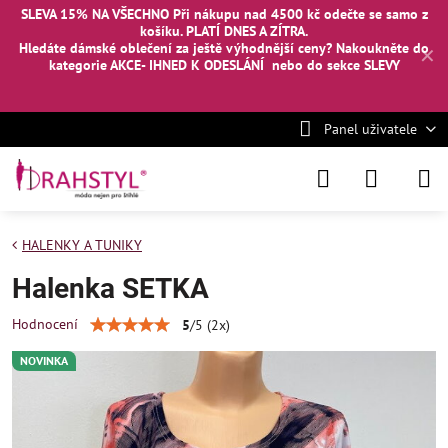
SLEVA 15% NA VŠECHNO Při nákupu nad 4500 kč odečte se samo z
košíku. PLATÍ DNES A ZÍTRA.
Hledáte dámské oblečení za ještě výhodnější ceny? Nakoukněte
do
✕
kategorie AKCE- IHNED K ODESLÁNÍ
nebo
do sekce SLEVY
Panel uživatele
HALENKY A TUNIKY
Halenka SETKA
Hodnocení
5
/
5
(
2
x)
NOVINKA