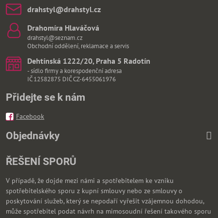
drahstyl​@drahstyl​.cz
Drahomíra Hlaváčová
drahstyl@seznam.cz
Obchodní oddělení, reklamace a servis
Dehtínská 1222/20, Praha 5 Radotín
- sídlo firmy a korespodenční adresa
IČ 12582875 DIČ CZ-6455061976
Přidejte se k nám
Facebook
Objednávky
ŘEŠENÍ SPORŮ
V případě, že dojde mezi námi a spotřebitelem ke vzniku
spotřebitelského sporu z kupní smlouvy nebo ze smlouvy o
poskytování služeb, který se nepodaří vyřešit vzájemnou dohodou,
může spotřebitel podat návrh na mimosoudní řešení takového sporu