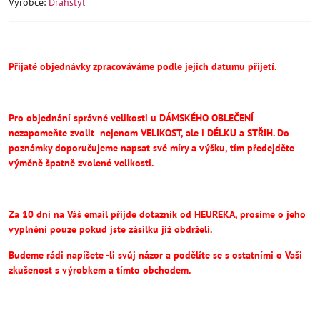
Výrobce:
Drahstyl
Přijaté objednávky zpracováváme podle jejich datumu přijetí.
Pro objednání správné velikosti u DÁMSKÉHO OBLEČENÍ
nezapomeňte
zvolit
nejenom VELIKOST, ale i DÉLKU a STŘIH.
Do
poznámky doporučujeme napsat své míry a výšku, tím předejděte
výměně špatně zvolené velikosti.
Za 10 dní na Váš email přijde dotazník od HEUREKA, prosíme o jeho
vyplnění pouze pokud jste zásilku již obdrželi.
Budeme rádi napíšete -li svůj názor a podělíte se s ostatními o Vaši
zkušenost s výrobkem a tímto obchodem.