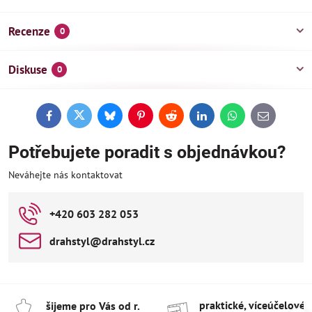
Recenze
0
Diskuse
0
Facebook
Twitter
Bluesky
Pinterest
Reddit
LinkedIn
WhatsApp
E-
mail
Potřebujete poradit s objednávkou?
Neváhejte nás kontaktovat
+420 603 282 053
drahstyl​@drahstyl​.cz
praktické, víceúčelové 
šijeme pro Vás od r​.