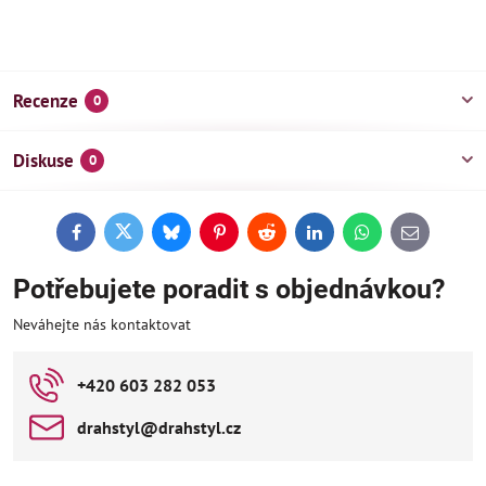
Recenze
0
Diskuse
0
Facebook
Twitter
Bluesky
Pinterest
Reddit
LinkedIn
WhatsApp
E-
mail
Potřebujete poradit s objednávkou?
Neváhejte nás kontaktovat
+420 603 282 053
drahstyl​@drahstyl​.cz