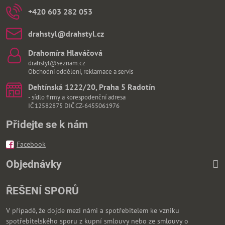
+420 603 282 053
drahstyl​@drahstyl​.cz
Drahomíra Hlaváčová
drahstyl@seznam.cz
Obchodní oddělení, reklamace a servis
Dehtínská 1222/20, Praha 5 Radotín
- sídlo firmy a korespodenční adresa
IČ 12582875 DIČ CZ-6455061976
Přidejte se k nám
Facebook
Objednávky
ŘEŠENÍ SPORŮ
V případě, že dojde mezi námi a spotřebitelem ke vzniku
spotřebitelského sporu z kupní smlouvy nebo ze smlouvy o