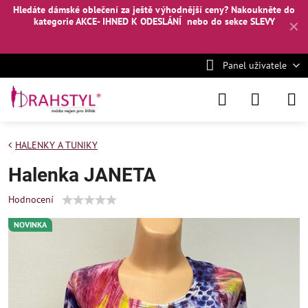
Hledáte dámské oblečení za ještě výhodnější ceny? Nakoukněte
do
kategorie AKCE- IHNED K ODESLÁNÍ
nebo
do sekce SLEVY
✕
Panel uživatele
HALENKY A TUNIKY
Halenka JANETA
Hodnocení
NOVINKA