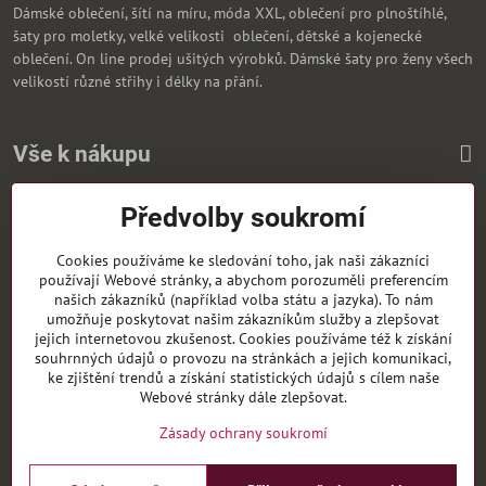
Dámské oblečení, šítí na míru, móda XXL, oblečení pro plnoštíhlé,
šaty pro moletky, velké velikosti oblečení, dětské a kojenecké
oblečení. On line prodej ušitých výrobků. Dámské šaty pro ženy všech
velikostí různé střihy i délky na přání.
Vše k nákupu
Předvolby soukromí
Zasíláme i na Slovensko
Cookies používáme ke sledování toho, jak naši zákazníci
používají Webové stránky, a abychom porozuměli preferencím
našich zákazníků (například volba státu a jazyka). To nám
umožňuje poskytovat našim zákazníkům služby a zlepšovat
jejich internetovou zkušenost. Cookies používáme též k získání
souhrnných údajů o provozu na stránkách a jejich komunikaci,
ke zjištění trendů a získání statistických údajů s cílem naše
Webové stránky dále zlepšovat.
Zásady ochrany soukromí