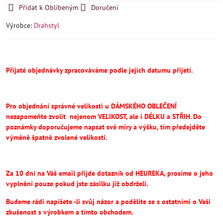
Přidat k Oblíbeným
Doručení
Výrobce:
Drahstyl
Přijaté objednávky zpracováváme podle jejich datumu přijetí.
Pro objednání správné velikosti u DÁMSKÉHO OBLEČENÍ
nezapomeňte
zvolit
nejenom VELIKOST, ale i DÉLKU a STŘIH.
Do
poznámky doporučujeme napsat své míry a výšku, tím předejděte
výměně špatně zvolené velikosti.
Za 10 dní na Váš email přijde dotazník od HEUREKA, prosíme o jeho
vyplnění pouze pokud jste zásilku již obdrželi.
Budeme rádi napíšete -li svůj názor a podělíte se s ostatními o Vaši
zkušenost s výrobkem a tímto obchodem.