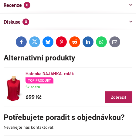
Recenze
0
Diskuse
0
Facebook
Twitter
Bluesky
Pinterest
Reddit
LinkedIn
WhatsApp
E-
mail
Alternativní produkty
Halenka DAJANKA- rolák
TOP PRODUKT
Skladem
699 Kč
Zobrazit
Potřebujete poradit s objednávkou?
Neváhejte nás kontaktovat