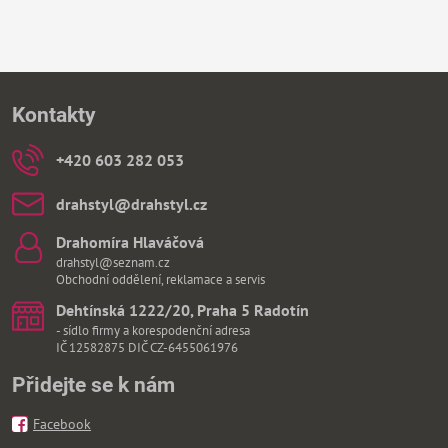
Kontakty
+420 603 282 053
drahstyl​@drahstyl​.cz
Drahomíra Hlaváčová
drahstyl@seznam.cz
Obchodní oddělení, reklamace a servis
Dehtínská 1222/20, Praha 5 Radotín
- sídlo firmy a korespodenční adresa
IČ 12582875 DIČ CZ-6455061976
Přidejte se k nám
Facebook