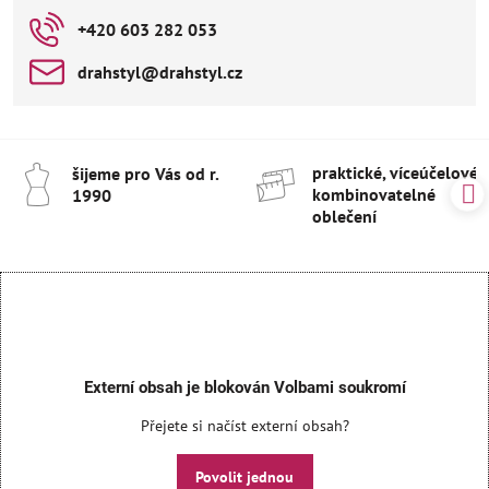
+420 603 282 053
drahstyl​@drahstyl​.cz
praktické, víceúčelové 
šijeme pro Vás od r​.
kombinovatelné
1990
oblečení
Externí obsah je blokován Volbami soukromí
Přejete si načíst externí obsah?
Povolit jednou