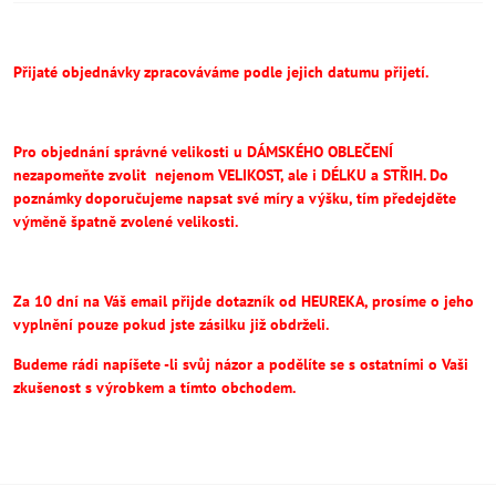
Přijaté objednávky zpracováváme podle jejich datumu přijetí.
Pro objednání správné velikosti u DÁMSKÉHO OBLEČENÍ
nezapomeňte
zvolit
nejenom VELIKOST, ale i DÉLKU a STŘIH.
Do
poznámky doporučujeme napsat své míry a výšku, tím předejděte
výměně špatně zvolené velikosti.
Za 10 dní na Váš email přijde dotazník od HEUREKA, prosíme o jeho
vyplnění pouze pokud jste zásilku již obdrželi.
Budeme rádi napíšete -li svůj názor a podělíte se s ostatními o Vaši
zkušenost s výrobkem a tímto obchodem.