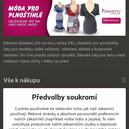
Dámské oblečení, šítí na míru, móda XXL, oblečení pro plnoštíhlé,
šaty pro moletky, velké velikosti oblečení, dětské a kojenecké
oblečení. On line prodej ušitých výrobků. Dámské šaty pro ženy všech
velikostí různé střihy i délky na přání.
Vše k nákupu
Předvolby soukromí
Zasíláme i na Slovensko
Cookies používáme ke sledování toho, jak naši zákazníci
používají Webové stránky, a abychom porozuměli preferencím
našich zákazníků (například volba státu a jazyka). To nám
umožňuje poskytovat našim zákazníkům služby a zlepšovat