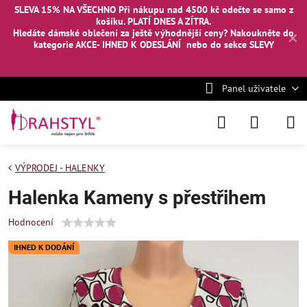
SLEVA 15% NA VŠECHNO Při nákupu nad 4500 kč odečte se samo z
košíku. PLATÍ DNES A ZÍTRA.
Hledáte dámské oblečení za ještě výhodnější ceny? Nakoukněte
do
✕
kategorie AKCE- IHNED K ODESLÁNÍ
nebo
do sekce SLEVY
Panel uživatele
VÝPRODEJ - HALENKY
Halenka Kameny s přestřihem
Hodnocení
IHNED K DODÁNÍ