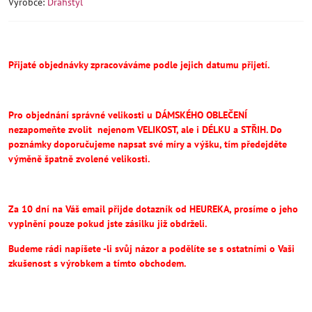
Výrobce:
Drahstyl
Přijaté objednávky zpracováváme podle jejich datumu přijetí.
Pro objednání správné velikosti u DÁMSKÉHO OBLEČENÍ
nezapomeňte
zvolit
nejenom VELIKOST, ale i DÉLKU a STŘIH.
Do
poznámky doporučujeme napsat své míry a výšku, tím předejděte
výměně špatně zvolené velikosti.
Za 10 dní na Váš email přijde dotazník od HEUREKA, prosíme o jeho
vyplnění pouze pokud jste zásilku již obdrželi.
Budeme rádi napíšete -li svůj názor a podělíte se s ostatními o Vaši
zkušenost s výrobkem a tímto obchodem.