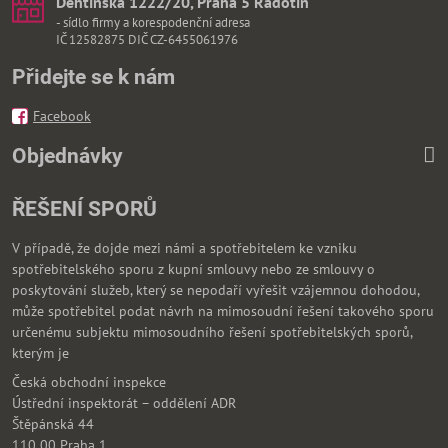
Dehtínská 1222/20, Praha 5 Radotín
- sídlo firmy a korespodenční adresa
IČ 12582875 DIČ CZ-6455061976
Přidejte se k nám
Facebook
Objednávky
ŘEŠENÍ SPORŮ
V případě, že dojde mezi námi a spotřebitelem ke vzniku
spotřebitelského sporu z kupní smlouvy nebo ze smlouvy o
poskytování služeb, který se nepodaří vyřešit vzájemnou dohodou,
může spotřebitel podat návrh na mimosoudní řešení takového sporu
určenému subjektu mimosoudního řešení spotřebitelských sporů,
kterým je
Česká obchodní inspekce
Ústřední inspektorát – oddělení ADR
Štěpánská 44
110 00 Praha 1