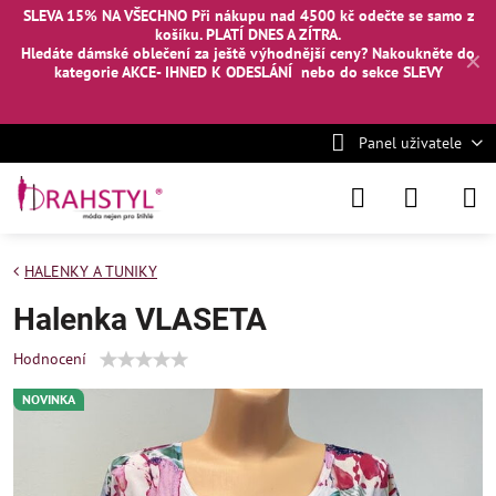
SLEVA 15% NA VŠECHNO Při nákupu nad 4500 kč odečte se samo z
košíku. PLATÍ DNES A ZÍTRA.
Hledáte dámské oblečení za ještě výhodnější ceny? Nakoukněte
do
✕
kategorie AKCE- IHNED K ODESLÁNÍ
nebo
do sekce SLEVY
Panel uživatele
HALENKY A TUNIKY
Halenka VLASETA
Hodnocení
NOVINKA