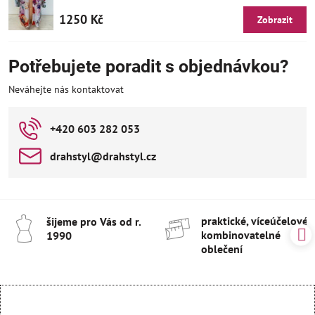
1250 Kč
Zobrazit
Potřebujete poradit s objednávkou?
Neváhejte nás kontaktovat
+420 603 282 053
drahstyl​@drahstyl​.cz
praktické, víceúčelové 
šijeme pro Vás od r​.
kombinovatelné
1990
oblečení