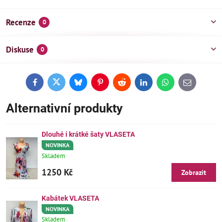
Recenze
0
Diskuse
0
Facebook
Twitter
Bluesky
Pinterest
Reddit
LinkedIn
WhatsApp
E-
mail
Alternativní produkty
Dlouhé i krátké šaty VLASETA
NOVINKA
Skladem
1250 Kč
Zobrazit
Kabátek VLASETA
NOVINKA
Skladem