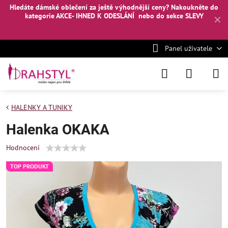
Hledáte dámské oblečení za ještě výhodnější ceny? Nakoukněte
do
kategorie AKCE- IHNED K ODESLÁNÍ
nebo
do sekce SLEVY
✕
Panel uživatele
HALENKY A TUNIKY
Halenka OKAKA
Hodnocení
TOP PRODUKT