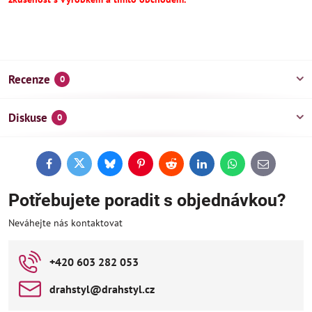
Recenze
0
Diskuse
0
Facebook
Twitter
Bluesky
Pinterest
Reddit
LinkedIn
WhatsApp
E-
mail
Potřebujete poradit s objednávkou?
Neváhejte nás kontaktovat
+420 603 282 053
drahstyl​@drahstyl​.cz