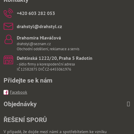
+420 603 282 053
drahstyl​@drahstyl​.cz
Drahomíra Hlaváčová
drahstyl@seznam.cz
Obchodní oddělení, reklamace a servis
Dehtínská 1222/20, Praha 5 Radotín
- sídlo firmy a korespodenční adresa
IČ 12582875 DIČ CZ-6455061976
Přidejte se k nám
Facebook
Objednávky
ŘEŠENÍ SPORŮ
V případě, že dojde mezi námi a spotřebitelem ke vzniku