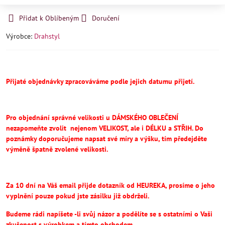
Přidat k Oblíbeným
Doručení
Výrobce:
Drahstyl
Přijaté objednávky zpracováváme podle jejich datumu přijetí.
Pro objednání správné velikosti u DÁMSKÉHO OBLEČENÍ
nezapomeňte
zvolit
nejenom VELIKOST, ale i DÉLKU a STŘIH.
Do
poznámky doporučujeme napsat své míry a výšku, tím předejděte
výměně špatně zvolené velikosti.
Za 10 dní na Váš email přijde dotazník od HEUREKA, prosíme o jeho
vyplnění pouze pokud jste zásilku již obdrželi.
Budeme rádi napíšete -li svůj názor a podělíte se s ostatními o Vaši
zkušenost s výrobkem a tímto obchodem.