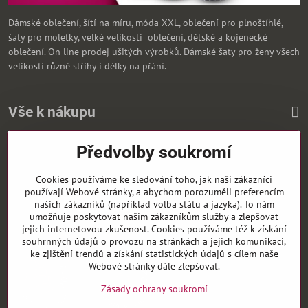
Dámské oblečení, šítí na míru, móda XXL, oblečení pro plnoštíhlé,
šaty pro moletky, velké velikosti oblečení, dětské a kojenecké
oblečení. On line prodej ušitých výrobků. Dámské šaty pro ženy všech
velikostí různé střihy i délky na přání.
Vše k nákupu
Předvolby soukromí
Zasíláme i na Slovensko
Cookies používáme ke sledování toho, jak naši zákazníci
používají Webové stránky, a abychom porozuměli preferencím
našich zákazníků (například volba státu a jazyka). To nám
umožňuje poskytovat našim zákazníkům služby a zlepšovat
jejich internetovou zkušenost. Cookies používáme též k získání
souhrnných údajů o provozu na stránkách a jejich komunikaci,
ke zjištění trendů a získání statistických údajů s cílem naše
Webové stránky dále zlepšovat.
Zásady ochrany soukromí