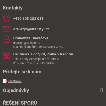
Kontakty
+420 603 282 053
drahstyl​@drahstyl​.cz
Drahomíra Hlaváčová
drahstyl@seznam.cz
Obchodní oddělení, reklamace a servis
Dehtínská 1222/20, Praha 5 Radotín
- sídlo firmy a korespodenční adresa
IČ 12582875 DIČ CZ-6455061976
Přidejte se k nám
Facebook
Objednávky
ŘEŠENÍ SPORŮ