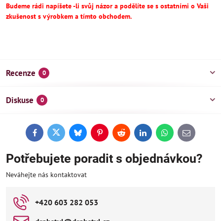
Budeme rádi napíšete -li svůj názor a podělíte se s ostatními o Vaši
zkušenost s výrobkem a tímto obchodem.
Recenze
0
Diskuse
0
Facebook
Twitter
Bluesky
Pinterest
Reddit
LinkedIn
WhatsApp
E-
mail
Potřebujete poradit s objednávkou?
Neváhejte nás kontaktovat
+420 603 282 053