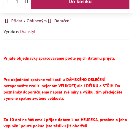
Do košíku
Přidat k Oblíbeným
Doručení
Výrobce:
Drahstyl
Přijaté objednávky zpracováváme podle jejich datumu přijetí.
Pro objednání správné velikosti u DÁMSKÉHO OBLEČENÍ
nezapomeňte
zvolit
nejenom VELIKOST, ale i DÉLKU a STŘIH.
Do
poznámky doporučujeme napsat své míry a výšku, tím předejděte
výměně špatně zvolené velikosti.
Za 10 dní na Váš email přijde dotazník od HEUREKA, prosíme o jeho
vyplnění pouze pokud jste zásilku již obdrželi.