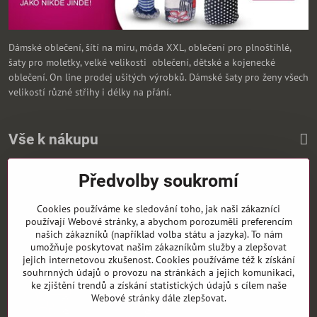
Dámské oblečení, šítí na míru, móda XXL, oblečení pro plnoštíhlé,
šaty pro moletky, velké velikosti oblečení, dětské a kojenecké
oblečení. On line prodej ušitých výrobků. Dámské šaty pro ženy všech
velikostí různé střihy i délky na přání.
Vše k nákupu
Předvolby soukromí
Zasíláme i na Slovensko
Cookies používáme ke sledování toho, jak naši zákazníci
používají Webové stránky, a abychom porozuměli preferencím
našich zákazníků (například volba státu a jazyka). To nám
umožňuje poskytovat našim zákazníkům služby a zlepšovat
jejich internetovou zkušenost. Cookies používáme též k získání
souhrnných údajů o provozu na stránkách a jejich komunikaci,
ke zjištění trendů a získání statistických údajů s cílem naše
Webové stránky dále zlepšovat.