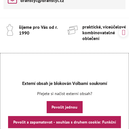
drahstyl​@drahstyl​.cz
praktické, víceúčelové 
šijeme pro Vás od r​.
kombinovatelné
1990
oblečení
Externí obsah je blokován Volbami soukromí
Přejete si načíst externí obsah?
Povolit jednou
Povolit a zapamatovat - souhlas s druhem cookie: Funkční