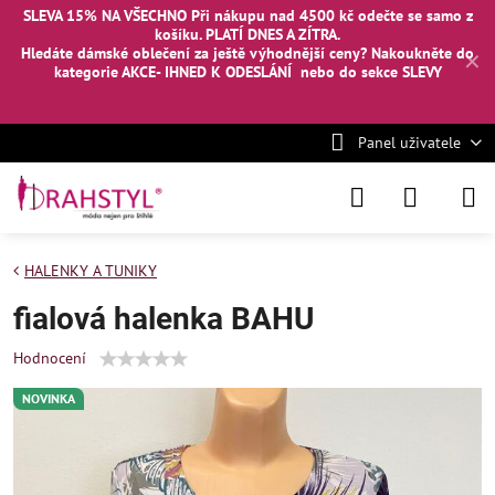
SLEVA 15% NA VŠECHNO Při nákupu nad 4500 kč odečte se samo z
košíku. PLATÍ DNES A ZÍTRA.
Hledáte dámské oblečení za ještě výhodnější ceny? Nakoukněte
do
✕
kategorie AKCE- IHNED K ODESLÁNÍ
nebo
do sekce SLEVY
Panel uživatele
HALENKY A TUNIKY
fialová halenka BAHU
Hodnocení
NOVINKA