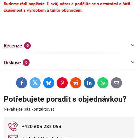
Budeme rádi napíšete -li svůj názor a podělíte se s ostatními o Vaši
zkušenost s výrobkem a tímto obchodem.
Recenze
0
Diskuse
0
Facebook
Twitter
Bluesky
Pinterest
Reddit
LinkedIn
WhatsApp
E-
mail
Potřebujete poradit s objednávkou?
Neváhejte nás kontaktovat
+420 603 282 053