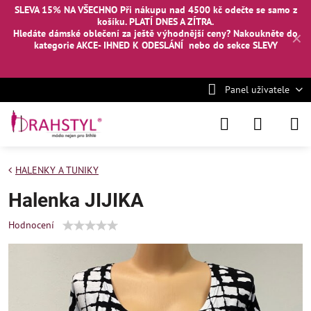
SLEVA 15% NA VŠECHNO Při nákupu nad 4500 kč odečte se samo z
košíku. PLATÍ DNES A ZÍTRA.
Hledáte dámské oblečení za ještě výhodnější ceny? Nakoukněte
do
✕
kategorie AKCE- IHNED K ODESLÁNÍ
nebo
do sekce SLEVY
Panel uživatele
HALENKY A TUNIKY
Halenka JIJIKA
Hodnocení