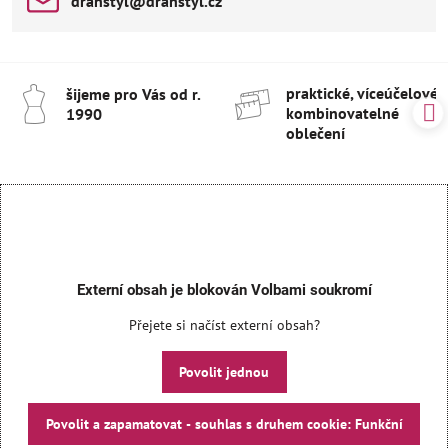
drahstyl​@drahstyl​.cz
praktické, víceúčelové 
šijeme pro Vás od r​.
kombinovatelné
1990
oblečení
Externí obsah je blokován Volbami soukromí
Přejete si načíst externí obsah?
Povolit jednou
Povolit a zapamatovat - souhlas s druhem cookie: Funkční