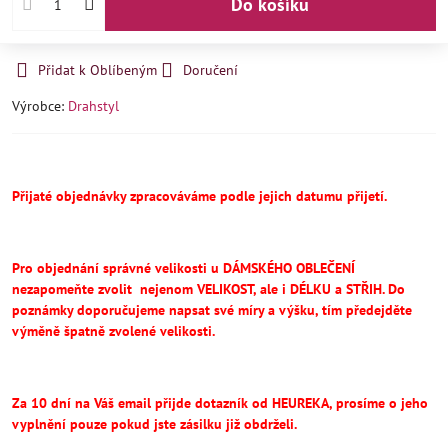
Do košíku
Přidat k Oblíbeným
Doručení
Výrobce:
Drahstyl
Přijaté objednávky zpracováváme podle jejich datumu přijetí.
Pro objednání správné velikosti u DÁMSKÉHO OBLEČENÍ
nezapomeňte
zvolit
nejenom VELIKOST, ale i DÉLKU a STŘIH.
Do
poznámky doporučujeme napsat své míry a výšku, tím předejděte
výměně špatně zvolené velikosti.
Za 10 dní na Váš email přijde dotazník od HEUREKA, prosíme o jeho
vyplnění pouze pokud jste zásilku již obdrželi.