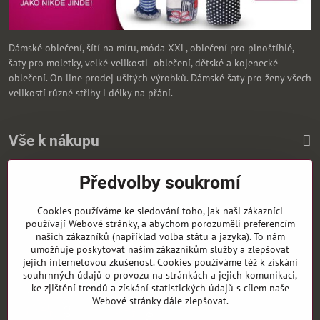
Dámské oblečení, šítí na míru, móda XXL, oblečení pro plnoštíhlé,
šaty pro moletky, velké velikosti oblečení, dětské a kojenecké
oblečení. On line prodej ušitých výrobků. Dámské šaty pro ženy všech
velikostí různé střihy i délky na přání.
Vše k nákupu
Předvolby soukromí
Zasíláme i na Slovensko
Cookies používáme ke sledování toho, jak naši zákazníci
používají Webové stránky, a abychom porozuměli preferencím
našich zákazníků (například volba státu a jazyka). To nám
umožňuje poskytovat našim zákazníkům služby a zlepšovat
jejich internetovou zkušenost. Cookies používáme též k získání
souhrnných údajů o provozu na stránkách a jejich komunikaci,
ke zjištění trendů a získání statistických údajů s cílem naše
Webové stránky dále zlepšovat.