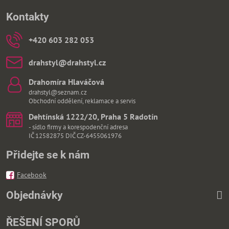
Kontakty
+420 603 282 053
drahstyl​@drahstyl​.cz
Drahomíra Hlaváčová
drahstyl@seznam.cz
Obchodní oddělení, reklamace a servis
Dehtínská 1222/20, Praha 5 Radotín
- sídlo firmy a korespodenční adresa
IČ 12582875 DIČ CZ-6455061976
Přidejte se k nám
Facebook
Objednávky
ŘEŠENÍ SPORŮ