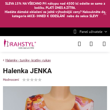
SLEVA 15% NA VŠECHNO Při nákupu nad 4500 kč odečte se samo z
košíku. PLATÍ DNES A ZÍTRA.
Hledáte dámské oblečení za ještě výhodnější ceny? Nakoukněte
do
✕
kategorie AKCE- IHNED K ODESLÁNÍ
nebo
do sekce SLEVY
Panel uživatele
Halenky - tuniky- kratky -rukav
Halenka JENKA
Hodnocení