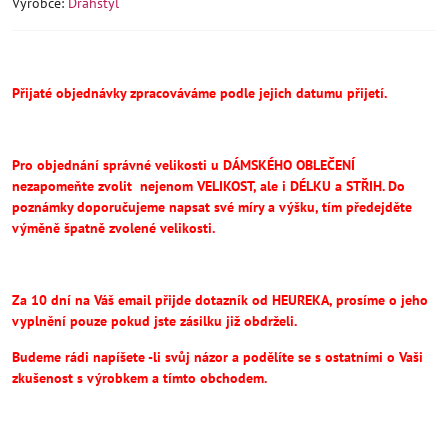
Výrobce:
Drahstyl
Přijaté objednávky zpracováváme podle jejich datumu přijetí.
Pro objednání správné velikosti u DÁMSKÉHO OBLEČENÍ
nezapomeňte
zvolit
nejenom VELIKOST, ale i DÉLKU a STŘIH.
Do
poznámky doporučujeme napsat své míry a výšku, tím předejděte
výměně špatně zvolené velikosti.
Za 10 dní na Váš email přijde dotazník od HEUREKA, prosíme o jeho
vyplnění pouze pokud jste zásilku již obdrželi.
Budeme rádi napíšete -li svůj názor a podělíte se s ostatními o Vaši
zkušenost s výrobkem a tímto obchodem.