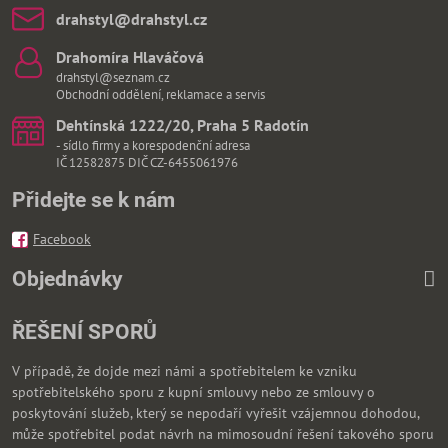
drahstyl​@drahstyl​.cz
Drahomíra Hlaváčová
drahstyl@seznam.cz
Obchodní oddělení, reklamace a servis
Dehtínská 1222/20, Praha 5 Radotín
- sídlo firmy a korespodenční adresa
IČ 12582875 DIČ CZ-6455061976
Přidejte se k nám
Facebook
Objednávky
ŘEŠENÍ SPORŮ
V případě, že dojde mezi námi a spotřebitelem ke vzniku
spotřebitelského sporu z kupní smlouvy nebo ze smlouvy o
poskytování služeb, který se nepodaří vyřešit vzájemnou dohodou,
může spotřebitel podat návrh na mimosoudní řešení takového sporu