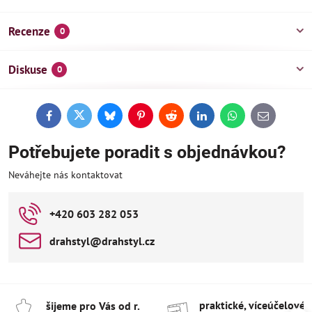
Recenze
0
Diskuse
0
Facebook
Twitter
Bluesky
Pinterest
Reddit
LinkedIn
WhatsApp
E-
mail
Potřebujete poradit s objednávkou?
Neváhejte nás kontaktovat
+420 603 282 053
drahstyl​@drahstyl​.cz
praktické, víceúčelové 
šijeme pro Vás od r​.