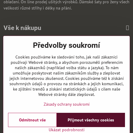
oblečení. On line prodej ušitých výrobků. Dámské šaty pro ženy všech
velikostí různé střihy i délky na přání.
Vše k nákupu
Předvolby soukromí
Zasíláme i na Slovensko
Cookies používáme ke sledování toho, jak naši zákazníci
používají Webové stránky, a abychom porozuměli preferencím
našich zákazníků (například volba státu a jazyka). To nám
umožňuje poskytovat našim zákazníkům služby a zlepšovat
jejich internetovou zkušenost. Cookies používáme též k získání
souhrnných údajů o provozu na stránkách a jejich komunikaci,
ke zjištění trendů a získání statistických údajů s cílem naše
Webové stránky dále zlepšovat.
Zásady ochrany soukromí
Odmítnout vše
Přijmout všechny cookies
©
2026
Copyright
Předvolby soukromí
Zásady ochrany soukromí
Ukázat podrobnosti
Vytvořeno systémem:
ByznysWeb.cz