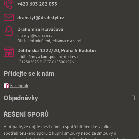
+420 603 282 053
drahstyl​@drahstyl​.cz
Drahomíra Hlaváčová
drahstyl@seznam.cz
Obchodní oddělení, reklamace a servis
Dehtínská 1222/20, Praha 5 Radotín
- sídlo firmy a korespodenční adresa
IČ 12582875 DIČ CZ-6455061976
Přidejte se k nám
Facebook
Objednávky
ŘEŠENÍ SPORŮ
V případě, že dojde mezi námi a spotřebitelem ke vzniku
spotřebitelského sporu z kupní smlouvy nebo ze smlouvy o