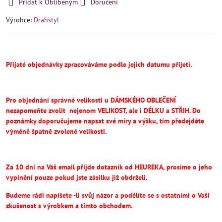
Přidat k Oblíbeným
Doručení
Výrobce:
Drahstyl
Přijaté objednávky zpracováváme podle jejich datumu přijetí.
Pro objednání správné velikosti u DÁMSKÉHO OBLEČENÍ
nezapomeňte
zvolit
nejenom VELIKOST, ale i DÉLKU a STŘIH.
Do
poznámky doporučujeme napsat své míry a výšku, tím předejděte
výměně špatně zvolené velikosti.
Za 10 dní na Váš email přijde dotazník od HEUREKA, prosíme o jeho
vyplnění pouze pokud jste zásilku již obdrželi.
Budeme rádi napíšete -li svůj názor a podělíte se s ostatními o Vaši
zkušenost s výrobkem a tímto obchodem.