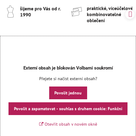
praktické, víceúčelové 
šijeme pro Vás od r​.
kombinovatelné
1990
oblečení
Externí obsah je blokován Volbami soukromí
Přejete si načíst externí obsah?
Povolit jednou
Povolit a zapamatovat - souhlas s druhem cookie: Funkční
Otevřít obsah v novém okně