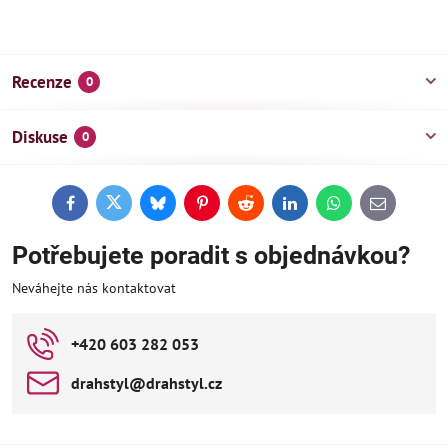
Recenze
0
Diskuse
0
Facebook
Twitter
Bluesky
Pinterest
Reddit
LinkedIn
WhatsApp
E-
mail
Potřebujete poradit s objednávkou?
Neváhejte nás kontaktovat
+420 603 282 053
drahstyl​@drahstyl​.cz