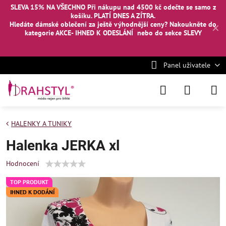
SLEVA 15% NA VŠECHNO Při nákupu nad 4500 kč odečte se samo z
košíku. PLATÍ DNES A ZÍTRA.
Hledáte dámské oblečení za ještě výhodnější ceny? Nakoukněte
do
✕
kategorie AKCE- IHNED K ODESLÁNÍ
nebo
do sekce SLEVY
Panel uživatele
HALENKY A TUNIKY
Halenka JERKA xl
Hodnocení
TOP PRODUKT
IHNED K DODÁNÍ