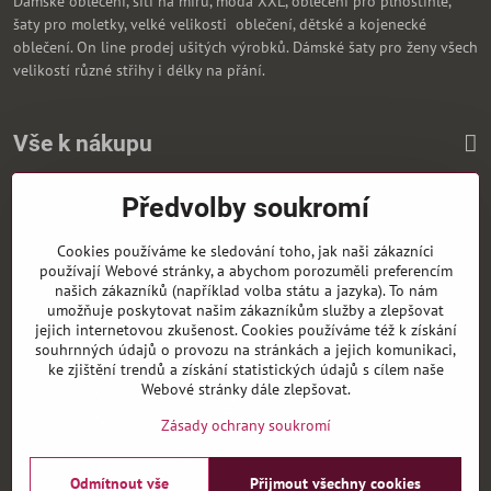
Dámské oblečení, šítí na míru, móda XXL, oblečení pro plnoštíhlé,
šaty pro moletky, velké velikosti oblečení, dětské a kojenecké
oblečení. On line prodej ušitých výrobků. Dámské šaty pro ženy všech
velikostí různé střihy i délky na přání.
Vše k nákupu
Předvolby soukromí
Zasíláme i na Slovensko
Cookies používáme ke sledování toho, jak naši zákazníci
používají Webové stránky, a abychom porozuměli preferencím
našich zákazníků (například volba státu a jazyka). To nám
umožňuje poskytovat našim zákazníkům služby a zlepšovat
jejich internetovou zkušenost. Cookies používáme též k získání
souhrnných údajů o provozu na stránkách a jejich komunikaci,
ke zjištění trendů a získání statistických údajů s cílem naše
Webové stránky dále zlepšovat.
Zásady ochrany soukromí
Odmítnout vše
Přijmout všechny cookies