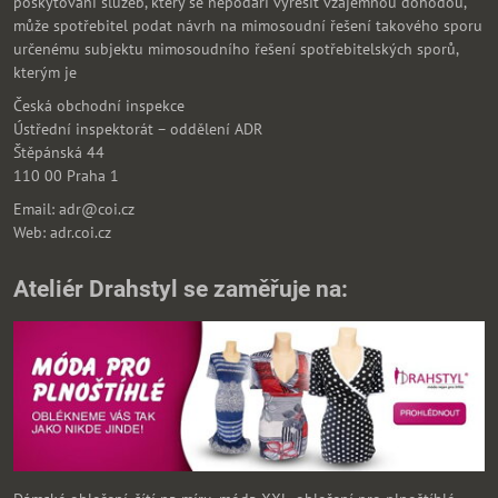
poskytování služeb, který se nepodaří vyřešit vzájemnou dohodou,
může spotřebitel podat návrh na mimosoudní řešení takového sporu
určenému subjektu mimosoudního řešení spotřebitelských sporů,
kterým je
Česká obchodní inspekce
Ústřední inspektorát – oddělení ADR
Štěpánská 44
110 00 Praha 1
Email: adr@coi.cz
Web: adr.coi.cz
Ateliér Drahstyl se zaměřuje na: