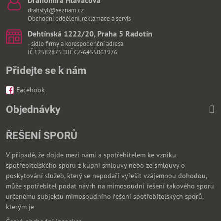
Drahomíra Hlaváčová
drahstyl@seznam.cz
Obchodní oddělení, reklamace a servis
Dehtínská 1222/20, Praha 5 Radotín
- sídlo firmy a korespodenční adresa
IČ 12582875 DIČ CZ-6455061976
Přidejte se k nám
Facebook
Objednávky
ŘEŠENÍ SPORŮ
V případě, že dojde mezi námi a spotřebitelem ke vzniku
spotřebitelského sporu z kupní smlouvy nebo ze smlouvy o
poskytování služeb, který se nepodaří vyřešit vzájemnou dohodou,
může spotřebitel podat návrh na mimosoudní řešení takového sporu
určenému subjektu mimosoudního řešení spotřebitelských sporů,
kterým je