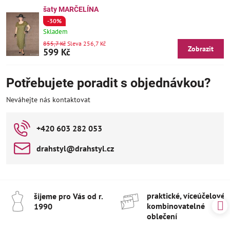
šaty MARČELÍNA
-30%
Skladem
855,7 Kč
Sleva 256,7 Kč
Zobrazit
599 Kč
Potřebujete poradit s objednávkou?
Neváhejte nás kontaktovat
+420 603 282 053
drahstyl​@drahstyl​.cz
praktické, víceúčelové 
šijeme pro Vás od r​.
kombinovatelné
1990
oblečení