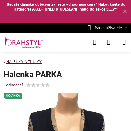
Hledáte dámské oblečení za ještě výhodnější ceny? Nakoukněte
do
kategorie AKCE- IHNED K ODESLÁNÍ
nebo
do sekce SLEVY
✕
Panel uživatele
HALENKY A TUNIKY
Halenka PARKA
Hodnocení
NOVINKA