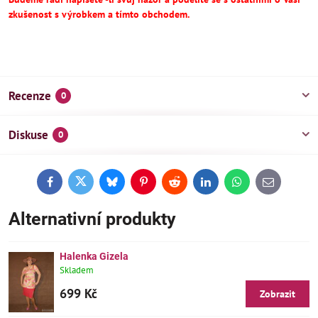
zkušenost s výrobkem a tímto obchodem.
Recenze
0
Diskuse
0
Facebook
Twitter
Bluesky
Pinterest
Reddit
LinkedIn
WhatsApp
E-
mail
Alternativní produkty
Halenka Gizela
Skladem
699 Kč
Zobrazit