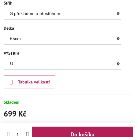
Střih
Délka
VÝSTŘIH
Tabulka velikostí
Skladem
699 Kč
Do košíku