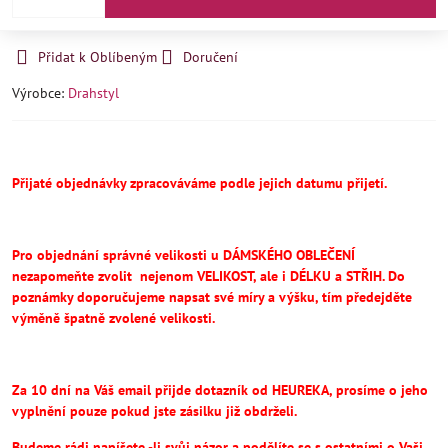
Přidat k Oblíbeným
Doručení
Výrobce:
Drahstyl
Přijaté objednávky zpracováváme podle jejich datumu přijetí.
Pro objednání správné velikosti u DÁMSKÉHO OBLEČENÍ
nezapomeňte
zvolit
nejenom VELIKOST, ale i DÉLKU a STŘIH.
Do
poznámky doporučujeme napsat své míry a výšku, tím předejděte
výměně špatně zvolené velikosti.
Za 10 dní na Váš email přijde dotazník od HEUREKA, prosíme o jeho
vyplnění pouze pokud jste zásilku již obdrželi.
Budeme rádi napíšete -li svůj názor a podělíte se s ostatními o Vaši