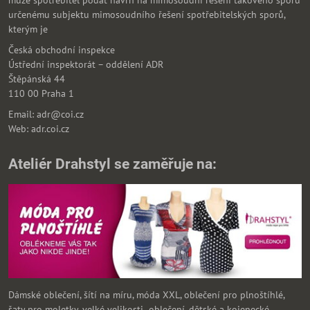
může spotřebitel podat návrh na mimosoudní řešení takového sporu
určenému subjektu mimosoudního řešení spotřebitelských sporů,
kterým je
Česká obchodní inspekce
Ústřední inspektorát – oddělení ADR
Štěpánská 44
110 00 Praha 1
Email: adr@coi.cz
Web: adr.coi.cz
Ateliér Drahstyl se zaměřuje na:
Dámské oblečení, šítí na míru, móda XXL, oblečení pro plnoštíhlé,
šaty pro moletky, velké velikosti oblečení, dětské a kojenecké