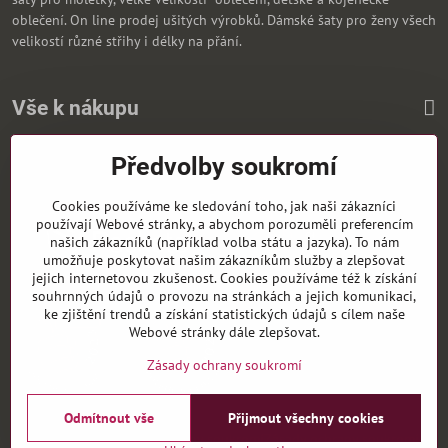
oblečení. On line prodej ušitých výrobků. Dámské šaty pro ženy všech
velikostí různé střihy i délky na přání.
Vše k nákupu
Předvolby soukromí
Zasíláme i na Slovensko
Cookies používáme ke sledování toho, jak naši zákazníci
používají Webové stránky, a abychom porozuměli preferencím
našich zákazníků (například volba státu a jazyka). To nám
umožňuje poskytovat našim zákazníkům služby a zlepšovat
jejich internetovou zkušenost. Cookies používáme též k získání
souhrnných údajů o provozu na stránkách a jejich komunikaci,
ke zjištění trendů a získání statistických údajů s cílem naše
Webové stránky dále zlepšovat.
Zásady ochrany soukromí
Odmítnout vše
Přijmout všechny cookies
©
2026
Copyright
Předvolby soukromí
Zásady ochrany soukromí