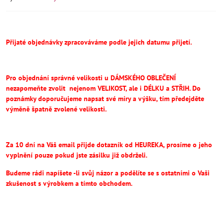
Přijaté objednávky zpracováváme podle jejich datumu přijetí.
Pro objednání správné velikosti u DÁMSKÉHO OBLEČENÍ
nezapomeňte
zvolit
nejenom VELIKOST, ale i DÉLKU a STŘIH.
Do
poznámky doporučujeme napsat své míry a výšku, tím předejděte
výměně špatně zvolené velikosti.
Za 10 dní na Váš email přijde dotazník od HEUREKA, prosíme o jeho
vyplnění pouze pokud jste zásilku již obdrželi.
Budeme rádi napíšete -li svůj názor a podělíte se s ostatními o Vaši
zkušenost s výrobkem a tímto obchodem.