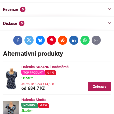
Recenze
0
Diskuse
0
Facebook
Twitter
Bluesky
Pinterest
Reddit
LinkedIn
WhatsApp
E-
mail
Alternativní produkty
Halenka SUZANN i nadměrná
TOP PRODUKT
-14%
Skladem
od 799 Kč
Sleva 114,3 Kč
Zobrazit
od 684,7 Kč
Halenka Simča
NOVINKA
-14%
Skladem