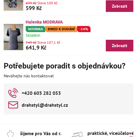
699 Kč
Sleva 100 Kč
Zobrazit
599 Kč
Halenka MODRAVA
NOVINKA
IHNED K DODÁNÍ
-14%
Skladem
749 Kč
Sleva 107,1 Kč
Zobrazit
641,9 Kč
Potřebujete poradit s objednávkou?
Neváhejte nás kontaktovat
+420 603 282 053
drahstyl​@drahstyl​.cz
praktické, víceúčelové 
šijeme pro Vás od r​.