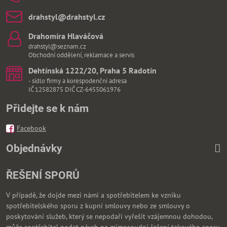
drahstyl​@drahstyl​.cz
Drahomíra Hlaváčová
drahstyl@seznam.cz
Obchodní oddělení, reklamace a servis
Dehtínská 1222/20, Praha 5 Radotín
- sídlo firmy a korespodenční adresa
IČ 12582875 DIČ CZ-6455061976
Přidejte se k nám
Facebook
Objednávky
ŘEŠENÍ SPORŮ
V případě, že dojde mezi námi a spotřebitelem ke vzniku
spotřebitelského sporu z kupní smlouvy nebo ze smlouvy o
poskytování služeb, který se nepodaří vyřešit vzájemnou dohodou,