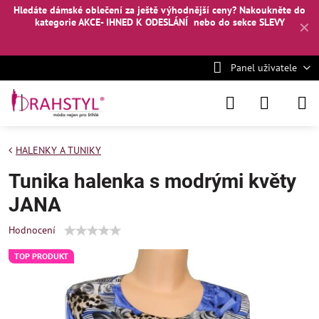
Hledáte dámské oblečení za ještě výhodnější ceny? Nakoukněte
do
kategorie AKCE- IHNED K ODESLÁNÍ
nebo
do sekce SLEVY
✕
Panel uživatele
HALENKY A TUNIKY
Tunika halenka s modrými květy
JANA
Hodnocení
TOP PRODUKT