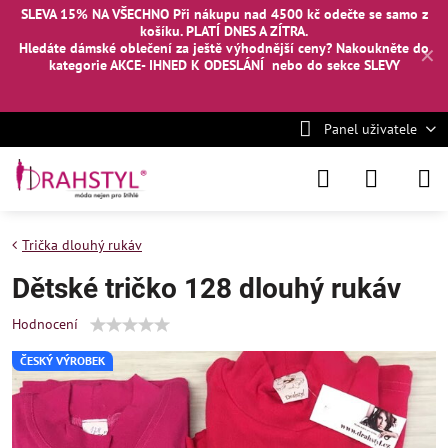
SLEVA 15% NA VŠECHNO Při nákupu nad 4500 kč odečte se samo z
košíku. PLATÍ DNES A ZÍTRA.
Hledáte dámské oblečení za ještě výhodnější ceny? Nakoukněte
do
✕
kategorie AKCE- IHNED K ODESLÁNÍ
nebo
do sekce SLEVY
Panel uživatele
Trička dlouhý rukáv
Dětské tričko 128 dlouhý rukáv
Hodnocení
ČESKÝ VÝROBEK