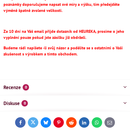
poznámky doporučujeme napsat své míry a výšku, tím předejděte
výměně špatně zvolené velikosti.
Za 10 dní na Váš email přijde dotazník od HEUREKA, prosíme o jeho
vyplnění pouze pokud jste zásilku již obdrželi.
Budeme rádi napíšete -li svůj názor a podělíte se s ostatními o Vaši
zkušenost s výrobkem a tímto obchodem.
Recenze
0
Diskuse
0
Facebook
Twitter
Bluesky
Pinterest
Reddit
LinkedIn
WhatsApp
E-
mail