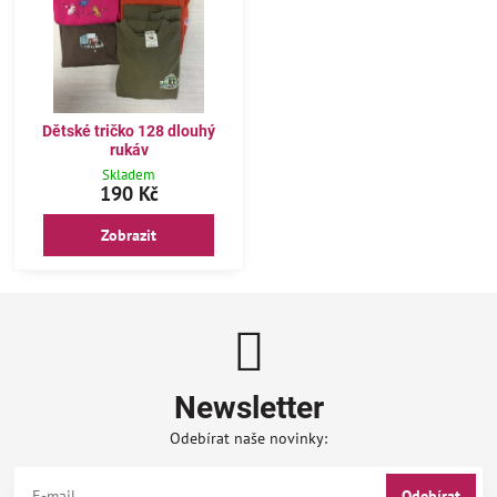
Dětské tričko 128 dlouhý
rukáv
Skladem
190 Kč
Zobrazit
Newsletter
Odebírat naše novinky:
Odebírat