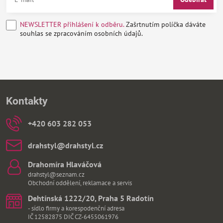
NEWSLETTER přihlášení k odběru.
Zašrtnutím políčka dáváte
souhlas se zpracováním osobních údajů.
Kontakty
+420 603 282 053
drahstyl​@drahstyl​.cz
Drahomíra Hlaváčová
drahstyl@seznam.cz
Obchodní oddělení, reklamace a servis
Dehtínská 1222/20, Praha 5 Radotín
- sídlo firmy a korespodenční adresa
IČ 12582875 DIČ CZ-6455061976