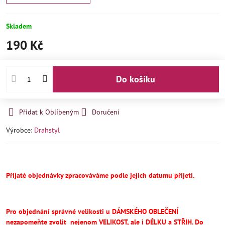
Skladem
190 Kč
Do košíku
Přidat k Oblíbeným
Doručení
Výrobce:
Drahstyl
Přijaté objednávky zpracováváme podle jejich datumu přijetí.
Pro objednání správné velikosti u DÁMSKÉHO OBLEČENÍ
nezapomeňte
zvolit
nejenom VELIKOST, ale i DÉLKU a STŘIH.
Do