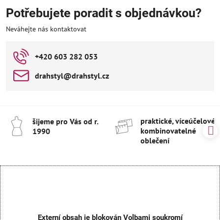
Potřebujete poradit s objednávkou?
Neváhejte nás kontaktovat
+420 603 282 053
drahstyl​@drahstyl​.cz
praktické, víceúčelové 
šijeme pro Vás od r​.
kombinovatelné
1990
oblečení
Externí obsah je blokován Volbami soukromí