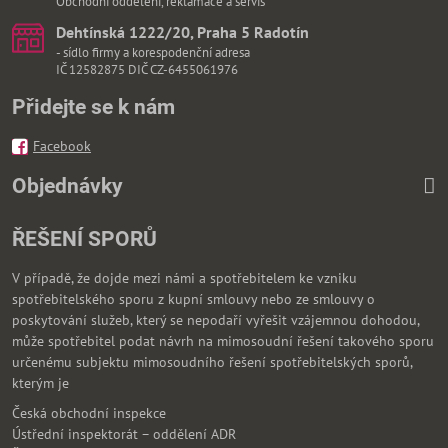
Obchodní oddělení, reklamace a servis
Dehtínská 1222/20, Praha 5 Radotín
- sídlo firmy a korespodenční adresa
IČ 12582875 DIČ CZ-6455061976
Přidejte se k nám
Facebook
Objednávky
ŘEŠENÍ SPORŮ
V případě, že dojde mezi námi a spotřebitelem ke vzniku
spotřebitelského sporu z kupní smlouvy nebo ze smlouvy o
poskytování služeb, který se nepodaří vyřešit vzájemnou dohodou,
může spotřebitel podat návrh na mimosoudní řešení takového sporu
určenému subjektu mimosoudního řešení spotřebitelských sporů,
kterým je
Česká obchodní inspekce
Ústřední inspektorát – oddělení ADR