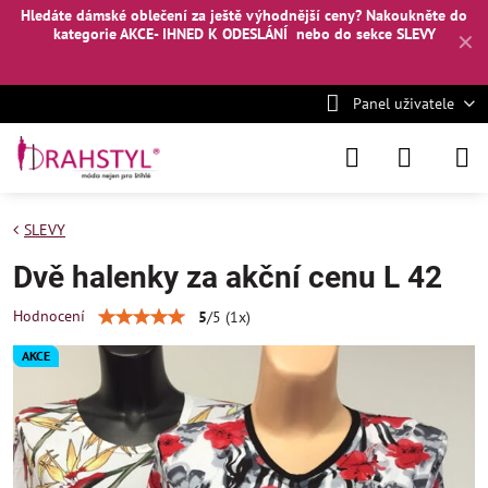
Hledáte dámské oblečení za ještě výhodnější ceny? Nakoukněte
do
kategorie AKCE- IHNED K ODESLÁNÍ
nebo
do sekce SLEVY
✕
Panel uživatele
SLEVY
Dvě halenky za akční cenu L 42
Hodnocení
5
/
5
(
1
x)
AKCE