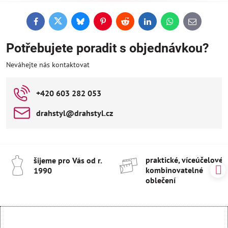
Facebook
Twitter
Bluesky
Pinterest
Reddit
LinkedIn
WhatsApp
E-
mail
Potřebujete poradit s objednávkou?
Neváhejte nás kontaktovat
+420 603 282 053
drahstyl​@drahstyl​.cz
praktické, víceúčelové 
šijeme pro Vás od r​.
kombinovatelné
1990
oblečení