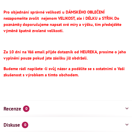
Pro objednání správné velikosti u DÁMSKÉHO OBLEČENÍ
nezapomeňte
zvolit
nejenom VELIKOST, ale i DÉLKU a STŘIH.
Do
poznámky doporučujeme napsat své míry a výšku, tím předejděte
výměně špatně zvolené velikosti.
Za 10 dní na Váš email přijde dotazník od HEUREKA, prosíme o jeho
vyplnění pouze pokud jste zásilku již obdrželi.
Budeme rádi napíšete -li svůj názor a podělíte se s ostatními o Vaši
zkušenost s výrobkem a tímto obchodem.
Recenze
0
Diskuse
0