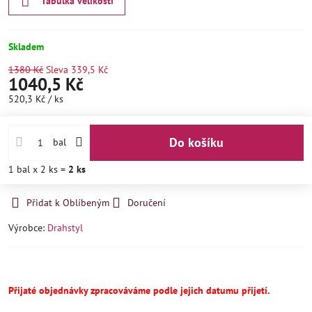
Tabulka velikostí
Skladem
1380 Kč
Sleva
339,5 Kč
1040,5 Kč
520,3 Kč
/ ks
Do košíku
bal
1
bal
x 2 ks =
2
ks
Přidat k Oblíbeným
Doručení
Výrobce:
Drahstyl
Přijaté objednávky zpracováváme podle jejich datumu přijetí.