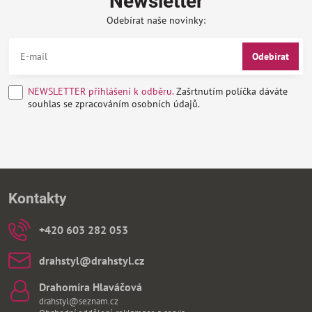
Newsletter
Odebírat naše novinky:
Odebírat
NEWSLETTER přihlášení k odběru.
Zašrtnutím políčka dáváte
souhlas se zpracováním osobních údajů.
Kontakty
+420 603 282 053
drahstyl​@drahstyl​.cz
Drahomíra Hlaváčová
drahstyl@seznam.cz