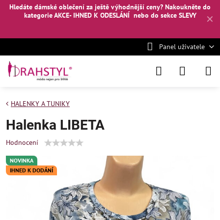
Hledáte dámské oblečení za ještě výhodnější ceny? Nakoukněte
do
kategorie AKCE- IHNED K ODESLÁNÍ
nebo
do sekce SLEVY
✕
Panel uživatele
HALENKY A TUNIKY
Halenka LIBETA
Hodnocení
NOVINKA
IHNED K DODÁNÍ