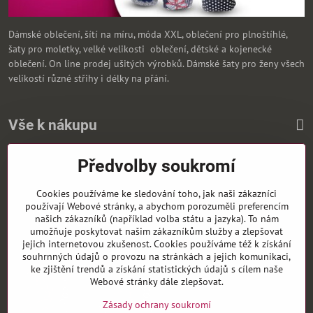
Dámské oblečení, šítí na míru, móda XXL, oblečení pro plnoštíhlé,
šaty pro moletky, velké velikosti oblečení, dětské a kojenecké
oblečení. On line prodej ušitých výrobků. Dámské šaty pro ženy všech
velikostí různé střihy i délky na přání.
Vše k nákupu
Předvolby soukromí
Zasíláme i na Slovensko
Cookies používáme ke sledování toho, jak naši zákazníci
používají Webové stránky, a abychom porozuměli preferencím
našich zákazníků (například volba státu a jazyka). To nám
umožňuje poskytovat našim zákazníkům služby a zlepšovat
jejich internetovou zkušenost. Cookies používáme též k získání
souhrnných údajů o provozu na stránkách a jejich komunikaci,
ke zjištění trendů a získání statistických údajů s cílem naše
Webové stránky dále zlepšovat.
Zásady ochrany soukromí