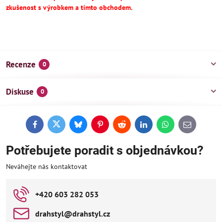
zkušenost s výrobkem a tímto obchodem.
Recenze
0
Diskuse
0
Facebook
Twitter
Bluesky
Pinterest
Reddit
LinkedIn
WhatsApp
E-
mail
Potřebujete poradit s objednávkou?
Neváhejte nás kontaktovat
+420 603 282 053
drahstyl​@drahstyl​.cz