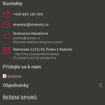
Kontakty
+420 603 282 053
drahstyl​@drahstyl​.cz
Drahomíra Hlaváčová
drahstyl@seznam.cz
Obchodní oddělení, reklamace a servis
Dehtínská 1222/20, Praha 5 Radotín
- sídlo firmy a korespodenční adresa
IČ 12582875 DIČ CZ-6455061976
Přidejte se k nám
Facebook
Objednávky
ŘEŠENÍ SPORŮ