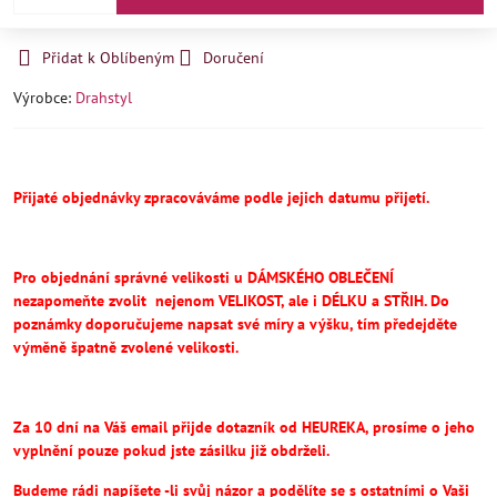
Přidat k Oblíbeným
Doručení
Výrobce:
Drahstyl
Přijaté objednávky zpracováváme podle jejich datumu přijetí.
Pro objednání správné velikosti u DÁMSKÉHO OBLEČENÍ
nezapomeňte
zvolit
nejenom VELIKOST, ale i DÉLKU a STŘIH.
Do
poznámky doporučujeme napsat své míry a výšku, tím předejděte
výměně špatně zvolené velikosti.
Za 10 dní na Váš email přijde dotazník od HEUREKA, prosíme o jeho
vyplnění pouze pokud jste zásilku již obdrželi.
Budeme rádi napíšete -li svůj názor a podělíte se s ostatními o Vaši