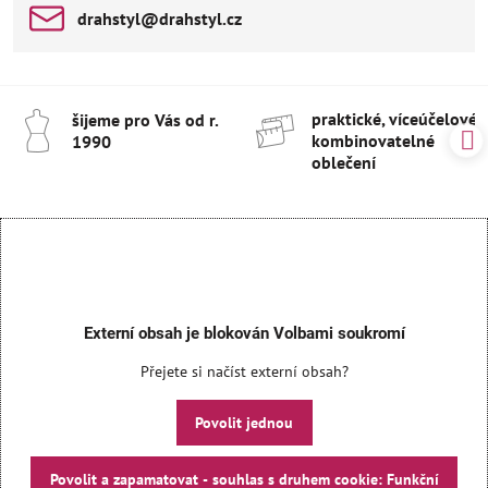
drahstyl​@drahstyl​.cz
praktické, víceúčelové 
šijeme pro Vás od r​.
kombinovatelné
1990
oblečení
Externí obsah je blokován Volbami soukromí
Přejete si načíst externí obsah?
Povolit jednou
Povolit a zapamatovat - souhlas s druhem cookie: Funkční