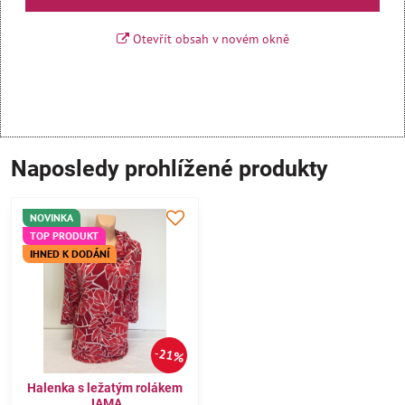
Otevřít obsah v novém okně
Naposledy prohlížené produkty
NOVINKA
TOP PRODUKT
IHNED K DODÁNÍ
21%
Halenka s ležatým rolákem
JAMA