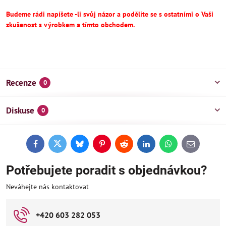
Budeme rádi napíšete -li svůj názor a podělíte se s ostatními o Vaši
zkušenost s výrobkem a tímto obchodem.
Recenze
0
Diskuse
0
Facebook
Twitter
Bluesky
Pinterest
Reddit
LinkedIn
WhatsApp
E-
mail
Potřebujete poradit s objednávkou?
Neváhejte nás kontaktovat
+420 603 282 053