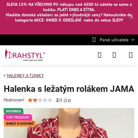
SLEVA 15% NA VŠECHNO Při nákupu nad 4500 kč odečte se samo z
košíku. PLATÍ DNES A ZÍTRA.
Hledáte dámské oblečení za ještě výhodnější ceny? Nakoukněte
do
✕
kategorie AKCE- IHNED K ODESLÁNÍ
nebo
do sekce SLEVY
Panel uživatele
HALENKY A TUNIKY
Halenka s ležatým rolákem JAMA
Hodnocení
2
/
5
(
1
x)
NOVINKA
TOP PRODUKT
IHNED K DODÁNÍ