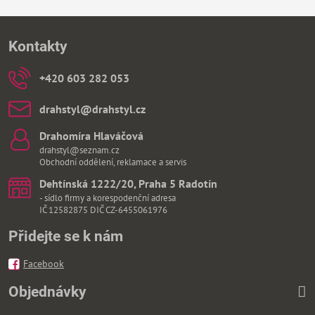
Kontakty
+420 603 282 053
drahstyl​@drahstyl​.cz
Drahomíra Hlaváčová
drahstyl@seznam.cz
Obchodní oddělení, reklamace a servis
Dehtínská 1222/20, Praha 5 Radotín
- sídlo firmy a korespodenční adresa
IČ 12582875 DIČ CZ-6455061976
Přidejte se k nám
Facebook
Objednávky