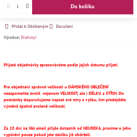
Do košíku
Přidat k Oblíbeným
Doručení
Výrobce:
Drahstyl
Přijaté objednávky zpracováváme podle jejich datumu přijetí.
Pro objednání správné velikosti u DÁMSKÉHO OBLEČENÍ
nezapomeňte
zvolit
nejenom VELIKOST, ale i DÉLKU a STŘIH.
Do
poznámky doporučujeme napsat své míry a výšku, tím předejděte
výměně špatně zvolené velikosti.
Za 10 dní na Váš email přijde dotazník od HEUREKA, prosíme o jeho
vyplnění pouze pokud jste zásilku již obdrželi.