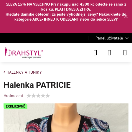
SLEVA 15% NA VŠECHNO Při nákupu nad 4500 kč odečte se samo z
košíku. PLATÍ DNES A ZÍTRA.
Hledáte dámské oblečení za ještě výhodnější ceny? Nakoukněte
do
✕
kategorie AKCE- IHNED K ODESLÁNÍ
nebo
do sekce SLEVY
Panel uživatele
HALENKY A TUNIKY
Halenka PATRICIE
Hodnocení
EXKLUZIVNĚ