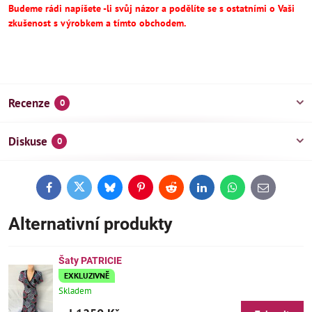
Budeme rádi napíšete -li svůj názor a podělíte se s ostatními o Vaši
zkušenost s výrobkem a tímto obchodem.
Recenze
0
Diskuse
0
Facebook
Twitter
Bluesky
Pinterest
Reddit
LinkedIn
WhatsApp
E-
mail
Alternativní produkty
Šaty PATRICIE
EXKLUZIVNĚ
Skladem