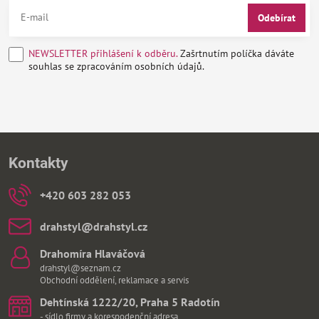
Odebírat
NEWSLETTER přihlášení k odběru.
Zašrtnutím políčka dáváte
souhlas se zpracováním osobních údajů.
Kontakty
+420 603 282 053
drahstyl​@drahstyl​.cz
Drahomíra Hlaváčová
drahstyl@seznam.cz
Obchodní oddělení, reklamace a servis
Dehtínská 1222/20, Praha 5 Radotín
- sídlo firmy a korespodenční adresa