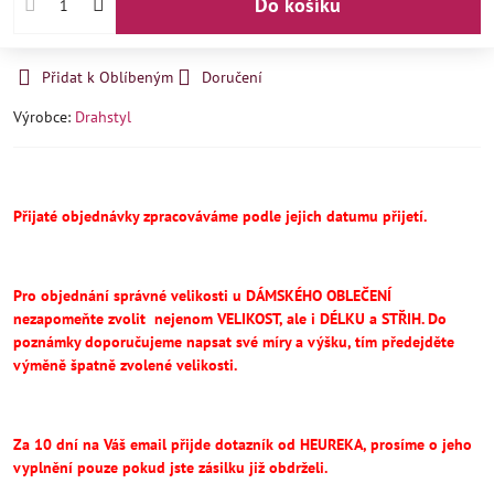
Do košíku
Přidat k Oblíbeným
Doručení
Výrobce:
Drahstyl
Přijaté objednávky zpracováváme podle jejich datumu přijetí.
Pro objednání správné velikosti u DÁMSKÉHO OBLEČENÍ
nezapomeňte
zvolit
nejenom VELIKOST, ale i DÉLKU a STŘIH.
Do
poznámky doporučujeme napsat své míry a výšku, tím předejděte
výměně špatně zvolené velikosti.
Za 10 dní na Váš email přijde dotazník od HEUREKA, prosíme o jeho
vyplnění pouze pokud jste zásilku již obdrželi.