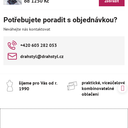
od 1250 Kč
Zobrazit
Potřebujete poradit s objednávkou?
Neváhejte nás kontaktovat
+420 603 282 053
drahstyl​@drahstyl​.cz
praktické, víceúčelové 
šijeme pro Vás od r​.
kombinovatelné
1990
oblečení