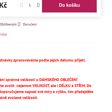
Kč
Do košíku
k Oblíbeným
Doručení
hstyl
ednávky zpracováváme podle jejich datumu přijetí.
ání správné velikosti u DÁMSKÉHO OBLEČENÍ
te
zvolit
nejenom VELIKOST, ale i DÉLKU a STŘIH.
Do
oporučujeme napsat své míry a výšku, tím předejděte
tně zvolené velikosti.