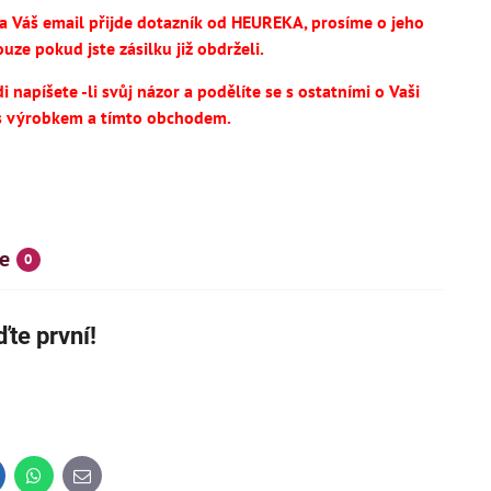
na Váš email přijde dotazník od HEUREKA, prosíme o jeho
uze pokud jste zásilku již obdrželi.
 napíšete -li svůj názor a podělíte se s ostatními o Vaši
s výrobkem a tímto obchodem.
e
0
SKÝ VÝROBEK
NOVINKA
te první!
IHNED K DODÁNÍ
inkedIn
WhatsApp
E-