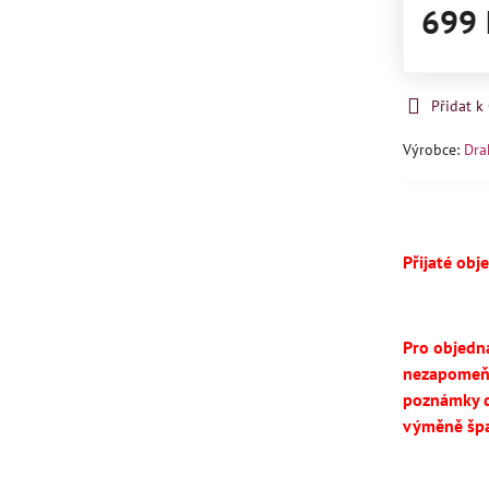
699 
Přidat 
Výrobce:
Dra
Přijaté obj
Pro objedn
nezapomeň
poznámky d
výměně špa