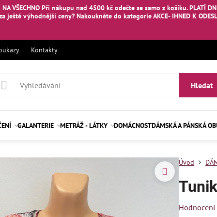
 NA VŠECHNO Při nákupu nad 4500 kč odečte se samo z košíku. PLATÍ DNE
za ještě výhodnější ceny? Nakoukněte
do kategorie AKCE- IHNED K ODES
oukazy
Kontakty
Hledat
ČENÍ
GALANTERIE
METRÁŽ - LÁTKY
DOMÁCNOST
DÁMSKÁ A PÁNSKÁ O
Úvod
DÁM
Tuni
Hodnocení