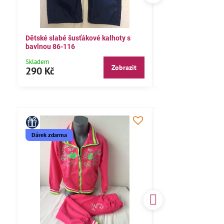
Dětské slabé šusťákové kalhoty s
Bavlněné letní kalh
bavlnou 86-116
104,110,116
Skladem
Skladem
Zobrazit
290 Kč
290 Kč
Dárek zdarma