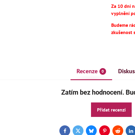
Za 10 dní 
vyplnění po
Budeme rádi
zkušenost 
Recenze
Diskus
0
AKCE
ČE
Zatím bez hodnocení. Buď
Přidat recenzi
Facebook
Twitter
Bluesky
Pinterest
Reddit
L