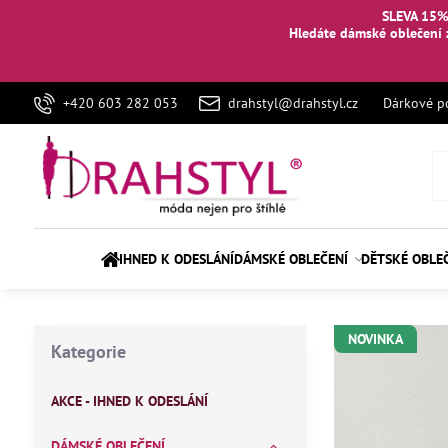
SLEVA 15%
Hledáte dámské oblečení 
+420 603 282 053
drahstyl@drahstyl.cz
Dárkové p
IHNED K ODESLÁNÍ
DÁMSKÉ OBLEČENÍ
DĚTSKÉ OBLE
NOVINKA
Kategorie
AKCE - IHNED K ODESLÁNÍ
DÁMSKÉ OBLEČENÍ