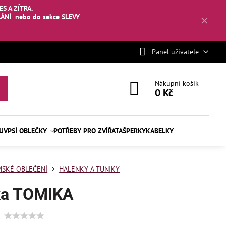
S A ZÍTRA.
LÁNÍ
nebo
do sekce SLEVY
✕
Panel uživatele
Nákupní košík
0 Kč
BUV
PSÍ OBLEČKY
POTŘEBY PRO ZVÍŘATA
ŠPERKY
KABELKY
SKÉ OBLEČENÍ
HALENKY A TUNIKY
ka TOMIKA