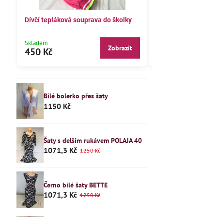
Dívčí tepláková souprava do školky
Dětské pyžamo 122
Skladem
Skladem
Zobrazit
450 Kč
240 Kč
Bílé bolerko přes šaty
1150 Kč
Šaty s delším rukávem POLAJA 40
1071,3 Kč
1250 Kč
Černo bílé šaty BETTE
1071,3 Kč
1250 Kč