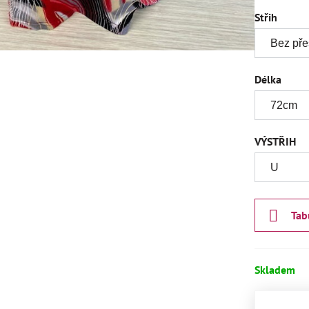
Střih
Délka
VÝSTŘIH
Tab
Skladem