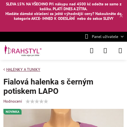
SLEVA 15% NA VŠECHNO Při nákupu nad 4500 kč odečte se samo z
košíku. PLATÍ DNES A ZÍTRA.
Hledáte dámské oblečení za ještě výhodnější ceny? Nakoukněte
do
✕
kategorie AKCE- IHNED K ODESLÁNÍ
nebo
do sekce SLEVY
Panel uživatele
HALENKY A TUNIKY
Fialová halenka s černým
potiskem LAPO
Hodnocení
NOVINKA