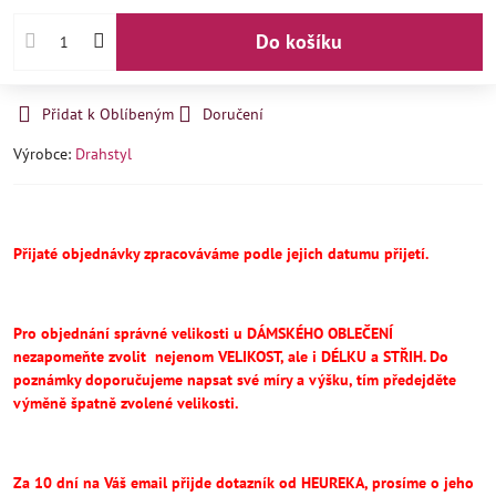
Do košíku
Přidat k Oblíbeným
Doručení
Výrobce:
Drahstyl
Přijaté objednávky zpracováváme podle jejich datumu přijetí.
Pro objednání správné velikosti u DÁMSKÉHO OBLEČENÍ
nezapomeňte
zvolit
nejenom VELIKOST, ale i DÉLKU a STŘIH.
Do
poznámky doporučujeme napsat své míry a výšku, tím předejděte
výměně špatně zvolené velikosti.
Za 10 dní na Váš email přijde dotazník od HEUREKA, prosíme o jeho