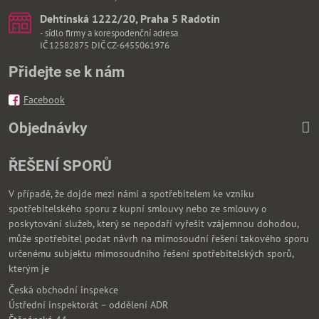
Dehtínská 1222/20, Praha 5 Radotín
- sídlo firmy a korespodenční adresa
IČ 12582875 DIČ CZ-6455061976
Přidejte se k nám
Facebook
Objednávky
ŘEŠENÍ SPORŮ
V případě, že dojde mezi námi a spotřebitelem ke vzniku
spotřebitelského sporu z kupní smlouvy nebo ze smlouvy o
poskytování služeb, který se nepodaří vyřešit vzájemnou dohodou,
může spotřebitel podat návrh na mimosoudní řešení takového sporu
určenému subjektu mimosoudního řešení spotřebitelských sporů,
kterým je
Česká obchodní inspekce
Ústřední inspektorát – oddělení ADR