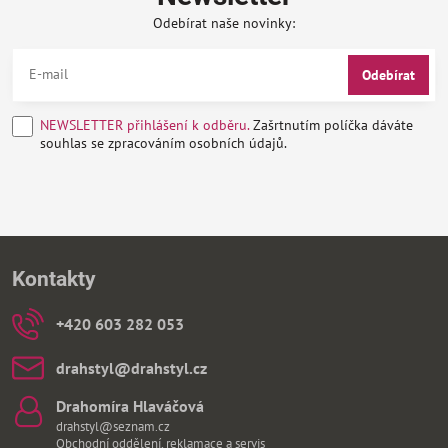
Odebírat naše novinky:
Odebírat
NEWSLETTER přihlášení k odběru.
Zašrtnutím políčka dáváte
souhlas se zpracováním osobních údajů.
Kontakty
+420 603 282 053
drahstyl​@drahstyl​.cz
Drahomíra Hlaváčová
drahstyl@seznam.cz
Obchodní oddělení, reklamace a servis