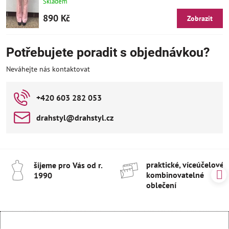
Skladem
890 Kč
Zobrazit
Potřebujete poradit s objednávkou?
Neváhejte nás kontaktovat
+420 603 282 053
drahstyl​@drahstyl​.cz
praktické, víceúčelové 
šijeme pro Vás od r​.
kombinovatelné
1990
oblečení