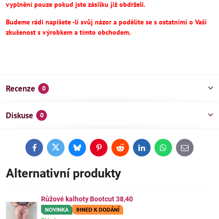
vyplnění pouze pokud jste zásilku již obdrželi.
Budeme rádi napíšete -li svůj názor a podělíte se s ostatními o Vaši
zkušenost s výrobkem a tímto obchodem.
Recenze
0
Diskuse
0
Facebook
Twitter
Bluesky
Pinterest
Reddit
LinkedIn
WhatsApp
E-
mail
Alternativní produkty
Růžové kalhoty Bootcut 38,40
NOVINKA
IHNED K DODÁNÍ