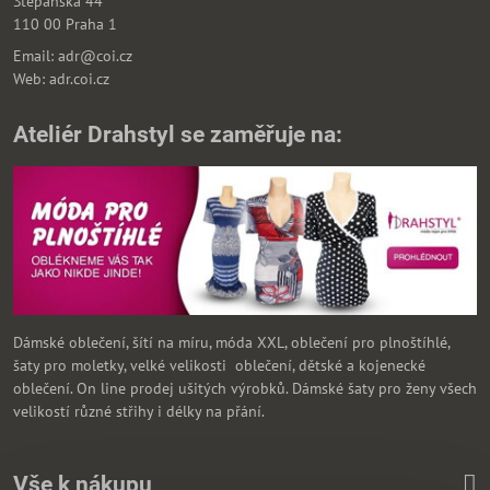
Štěpánská 44
110 00 Praha 1
Email: adr@coi.cz
Web: adr.coi.cz
Ateliér Drahstyl se zaměřuje na:
Dámské oblečení, šítí na míru, móda XXL, oblečení pro plnoštíhlé,
šaty pro moletky, velké velikosti oblečení, dětské a kojenecké
oblečení. On line prodej ušitých výrobků. Dámské šaty pro ženy všech
velikostí různé střihy i délky na přání.
Vše k nákupu