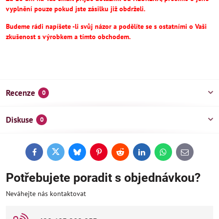
vyplnění pouze pokud jste zásilku již obdrželi.
Budeme rádi napíšete -li svůj názor a podělíte se s ostatními o Vaši
zkušenost s výrobkem a tímto obchodem.
Recenze
0
Diskuse
0
Facebook
Twitter
Bluesky
Pinterest
Reddit
LinkedIn
WhatsApp
E-
mail
Potřebujete poradit s objednávkou?
Neváhejte nás kontaktovat