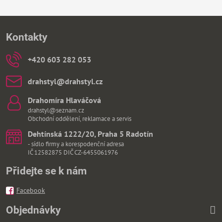
Kontakty
+420 603 282 053
drahstyl​@drahstyl​.cz
Drahomíra Hlaváčová
drahstyl@seznam.cz
Obchodní oddělení, reklamace a servis
Dehtínská 1222/20, Praha 5 Radotín
- sídlo firmy a korespodenční adresa
IČ 12582875 DIČ CZ-6455061976
Přidejte se k nám
Facebook
Objednávky