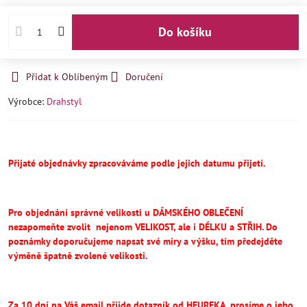
Do košíku
Přidat k Oblíbeným
Doručení
Výrobce:
Drahstyl
Přijaté objednávky zpracováváme podle jejich datumu přijetí.
Pro objednání správné velikosti u DÁMSKÉHO OBLEČENÍ
nezapomeňte
zvolit
nejenom VELIKOST, ale i DÉLKU a STŘIH.
Do
poznámky doporučujeme napsat své míry a výšku, tím předejděte
výměně špatně zvolené velikosti.
Za 10 dní na Váš email přijde dotazník od HEUREKA, prosíme o jeho