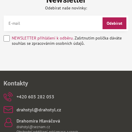
Odebírat naše novinky:
Odebírat
NEWSLETTER přihlášení k odběru.
Zašrtnutím políčka dáváte
souhlas se zpracováním osobních údajů.
Kontakty
+420 603 282 053
drahstyl​@drahstyl​.cz
Drahomíra Hlaváčová
drahstyl@seznam.cz
Obchodní oddělení, reklamace a servis