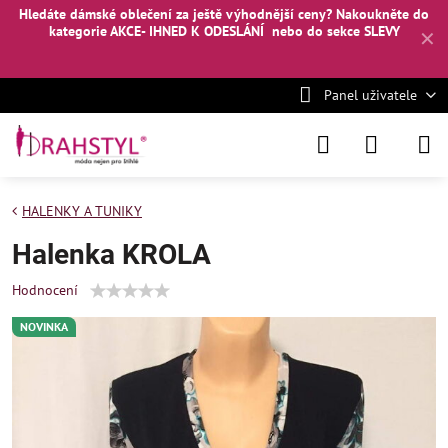
Hledáte dámské oblečení za ještě výhodnější ceny? Nakoukněte
do
kategorie AKCE- IHNED K ODESLÁNÍ
nebo
do sekce SLEVY
✕
Panel uživatele
HALENKY A TUNIKY
Halenka KROLA
Hodnocení
NOVINKA