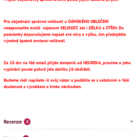
Pro objednání správné velikosti u DÁMSKÉHO OBLEČENÍ
nezapomeňte
zvolit
nejenom VELIKOST, ale i DÉLKU a STŘIH.
Do
poznámky doporučujeme napsat své míry a výšku, tím předejděte
výměně špatně zvolené velikosti.
Za 10 dní na Váš email přijde dotazník od HEUREKA, prosíme o jeho
vyplnění pouze pokud jste zásilku již obdrželi.
Budeme rádi napíšete -li svůj názor a podělíte se s ostatními o Vaši
zkušenost s výrobkem a tímto obchodem.
Recenze
0