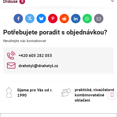
Diskuse
0
Facebook
Twitter
Bluesky
Pinterest
Reddit
LinkedIn
WhatsApp
E-
mail
Potřebujete poradit s objednávkou?
Neváhejte nás kontaktovat
+420 603 282 053
drahstyl​@drahstyl​.cz
praktické, víceúčelové 
šijeme pro Vás od r​.
kombinovatelné
1990
oblečení