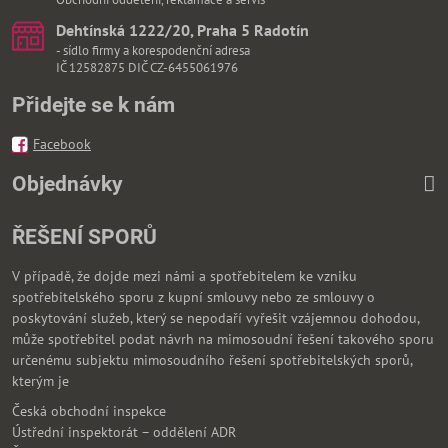
Dehtínská 1222/20, Praha 5 Radotín
- sídlo firmy a korespodenční adresa
IČ 12582875 DIČ CZ-6455061976
Přidejte se k nám
Facebook
Objednávky
ŘEŠENÍ SPORŮ
V případě, že dojde mezi námi a spotřebitelem ke vzniku
spotřebitelského sporu z kupní smlouvy nebo ze smlouvy o
poskytování služeb, který se nepodaří vyřešit vzájemnou dohodou,
může spotřebitel podat návrh na mimosoudní řešení takového sporu
určenému subjektu mimosoudního řešení spotřebitelských sporů,
kterým je
Česká obchodní inspekce
Ústřední inspektorát – oddělení ADR