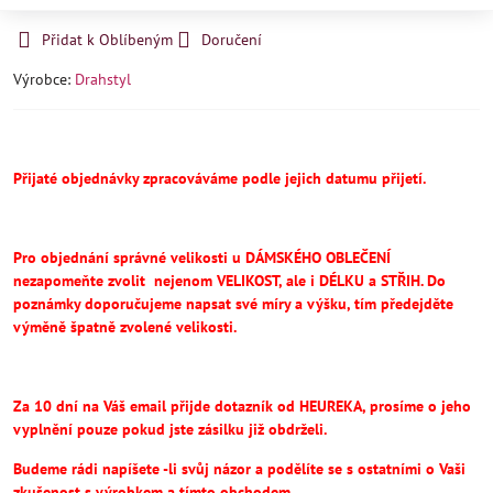
Přidat k Oblíbeným
Doručení
Výrobce:
Drahstyl
Přijaté objednávky zpracováváme podle jejich datumu přijetí.
Pro objednání správné velikosti u DÁMSKÉHO OBLEČENÍ
nezapomeňte
zvolit
nejenom VELIKOST, ale i DÉLKU a STŘIH.
Do
poznámky doporučujeme napsat své míry a výšku, tím předejděte
výměně špatně zvolené velikosti.
Za 10 dní na Váš email přijde dotazník od HEUREKA, prosíme o jeho
vyplnění pouze pokud jste zásilku již obdrželi.
Budeme rádi napíšete -li svůj názor a podělíte se s ostatními o Vaši
zkušenost s výrobkem a tímto obchodem.