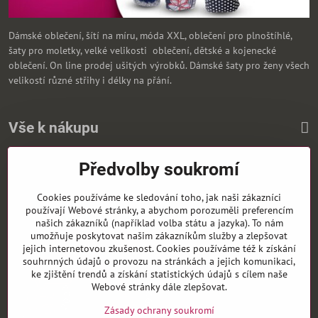
Dámské oblečení, šítí na míru, móda XXL, oblečení pro plnoštíhlé,
šaty pro moletky, velké velikosti oblečení, dětské a kojenecké
oblečení. On line prodej ušitých výrobků. Dámské šaty pro ženy všech
velikostí různé střihy i délky na přání.
Vše k nákupu
Předvolby soukromí
Zasíláme i na Slovensko
Cookies používáme ke sledování toho, jak naši zákazníci
používají Webové stránky, a abychom porozuměli preferencím
našich zákazníků (například volba státu a jazyka). To nám
umožňuje poskytovat našim zákazníkům služby a zlepšovat
jejich internetovou zkušenost. Cookies používáme též k získání
souhrnných údajů o provozu na stránkách a jejich komunikaci,
ke zjištění trendů a získání statistických údajů s cílem naše
Webové stránky dále zlepšovat.
Zásady ochrany soukromí