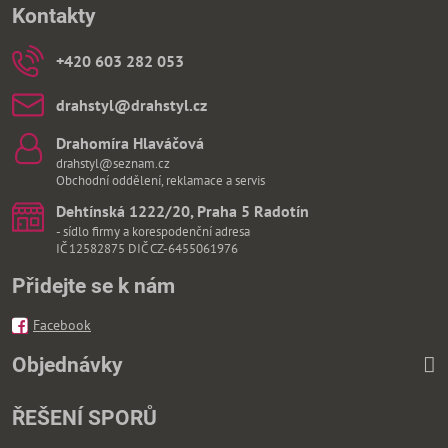
Kontakty
+420 603 282 053
drahstyl​@drahstyl​.cz
Drahomíra Hlaváčová
drahstyl@seznam.cz
Obchodní oddělení, reklamace a servis
Dehtínská 1222/20, Praha 5 Radotín
- sídlo firmy a korespodenční adresa
IČ 12582875 DIČ CZ-6455061976
Přidejte se k nám
Facebook
Objednávky
ŘEŠENÍ SPORŮ