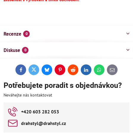
Recenze
0
Diskuse
0
Facebook
Twitter
Bluesky
Pinterest
Reddit
LinkedIn
WhatsApp
E-
mail
Potřebujete poradit s objednávkou?
Neváhejte nás kontaktovat
+420 603 282 053
drahstyl​@drahstyl​.cz