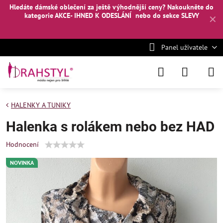
Hledáte dámské oblečení za ještě výhodnější ceny? Nakoukněte
do
kategorie AKCE- IHNED K ODESLÁNÍ
nebo
do sekce SLEVY
✕
Panel uživatele
HALENKY A TUNIKY
Halenka s rolákem nebo bez HAD
Hodnocení
NOVINKA