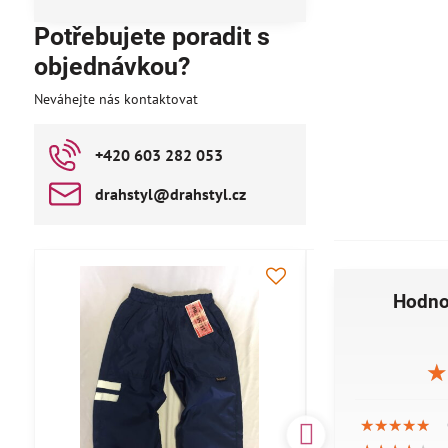
Potřebujete poradit s
objednávkou?
Neváhejte nás kontaktovat
+420 603 282 053
drahstyl​@drahstyl​.cz
AKCE
Hodno
★
★
★
★★★★★
★★★★★
★★★★★