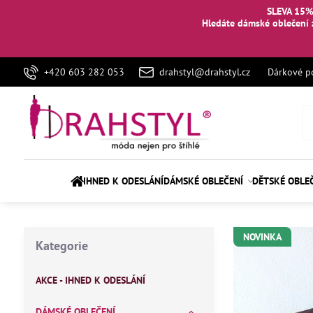
SLEVA 15%
Hledáte dámské oblečení 
+420 603 282 053
drahstyl@drahstyl.cz
Dárkové p
IHNED K ODESLÁNÍ
DÁMSKÉ OBLEČENÍ
DĚTSKÉ OBLE
NOVINKA
Kategorie
AKCE - IHNED K ODESLÁNÍ
DÁMSKÉ OBLEČENÍ