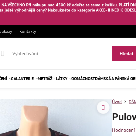
 NA VŠECHNO Při nákupu nad 4500 kč odečte se samo z košíku. PLATÍ DNE
za ještě výhodnější ceny? Nakoukněte
do kategorie AKCE- IHNED K ODES
oukazy
Kontakty
Hledat
ČENÍ
GALANTERIE
METRÁŽ - LÁTKY
DOMÁCNOST
DÁMSKÁ A PÁNSKÁ O
Úvod
DÁM
Pulov
Hodnocení