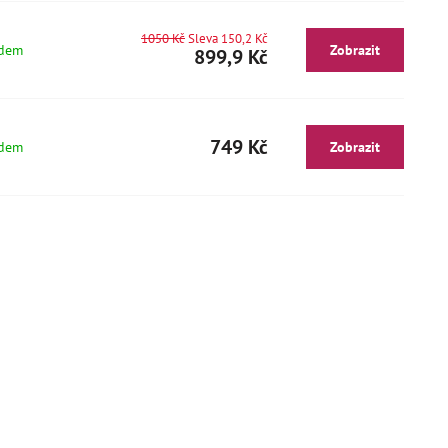
1050 Kč
Sleva 150,2 Kč
čepice
Čepička s výšivkou kojenecká
2
adem
Zobrazit
899,9 Kč
Skladem
Zobrazit
Zobrazit
75 Kč
749 Kč
adem
Zobrazit