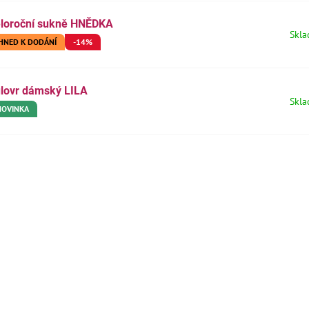
loroční sukně HNĚDKA
Bavlněné pyžamové
Dívčí bavlněná 
Skl
kalhoty98,104,110,116,122
IHNED K DODÁNÍ
-14%
Skladem
Skladem
azit
Zobrazit
145 Kč
85,7 Kč
lovr dámský LILA
Skl
NOVINKA