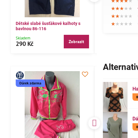
★★★★★
★★★★★
★★★★★
★★★★★
★★★★★
★★★★★
★★★★★
★★★★★
★★★★★
★★★★★
★★★★★
★★★★★
Dětské slabé šusťákové kalhoty s
Bavlněné letní kalh
bavlnou 86-116
104,110,116
Skladem
Skladem
Zobrazit
290 Kč
290 Kč
Alternati
rek zdarma
Ha
Dá