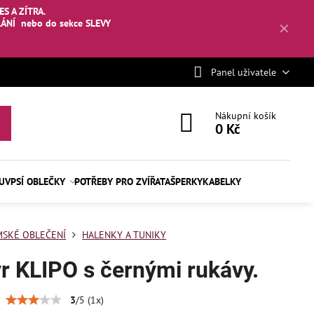
S A ZÍTRA.
LÁNÍ
nebo
do sekce SLEVY
✕
Panel uživatele
Nákupní košík
0 Kč
BUV
PSÍ OBLEČKY
POTŘEBY PRO ZVÍŘATA
ŠPERKY
KABELKY
SKÉ OBLEČENÍ
HALENKY A TUNIKY
r KLIPO s černými rukávy.
3
/
5
(
1
x)