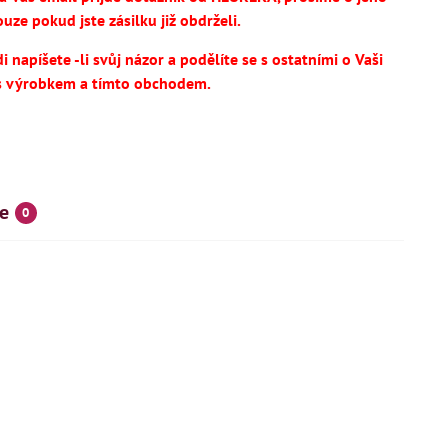
uze pokud jste zásilku již obdrželi.
 napíšete -li svůj názor a podělíte se s ostatními o Vaši
s výrobkem a tímto obchodem.
e
0
SKÝ VÝROBEK
NOVINKA
IHNED K DODÁNÍ