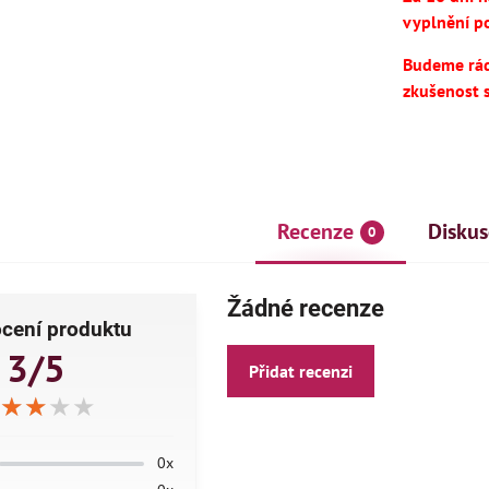
vyplnění po
Budeme rádi
zkušenost 
Recenze
Diskus
0
AKCE
Žádné recenze
ČE
cení produktu
3/5
Přidat recenzi
★★★★
★★★★
★★★★
0x