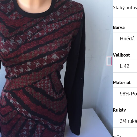
Slabý pulov
Barva
Velikost
Materiál
Rukáv