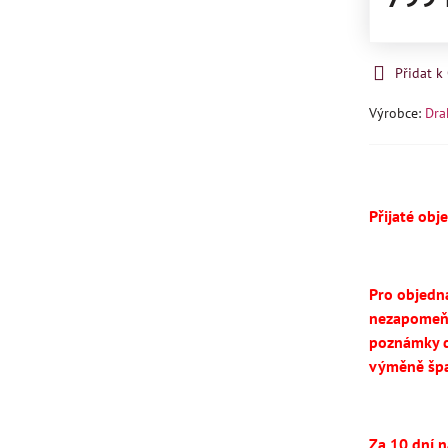
Přidat 
Výrobce:
Dra
Přijaté obj
Pro objedn
nezapomeň
poznámky d
výměně špa
Za 10 dní 