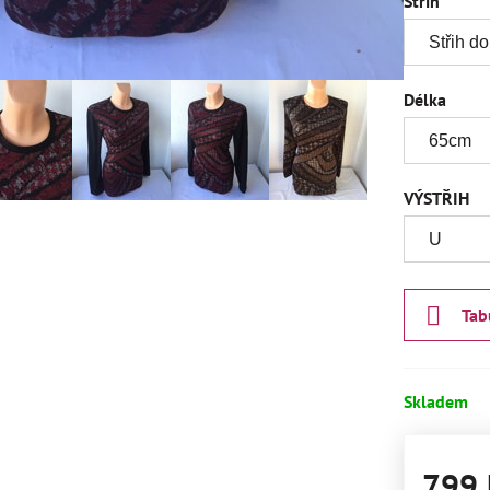
Střih
Délka
VÝSTŘIH
Tab
Skladem
799 