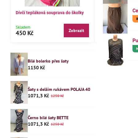
Ce
čí tepláková souprava do školky
Dětské pyžamo 122
adem
Skladem
Zobrazit
Zobr
0 Kč
240 Kč
Pu
Bílé bolerko přes šaty
1150 Kč
Šaty s delším rukávem POLAJA 40
1071,3 Kč
1250 Kč
Černo bílé šaty BETTE
1071,3 Kč
1250 Kč