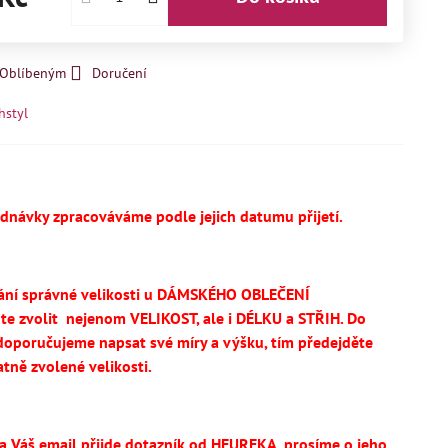
k Oblíbeným
Doručení
hstyl
ednávky zpracováváme podle jejich datumu přijetí.
ání správné velikosti u DÁMSKÉHO OBLEČENÍ
te
zvolit
nejenom VELIKOST, ale i DÉLKU a STŘIH.
Do
oporučujeme napsat své míry a výšku, tím předejděte
tně zvolené velikosti.
na Váš email přijde dotazník od HEUREKA, prosíme o jeho