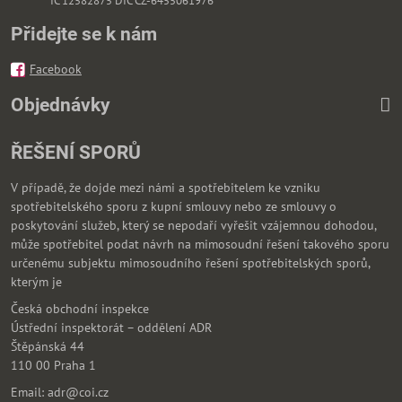
IČ 12582875 DIČ CZ-6455061976
Přidejte se k nám
Facebook
Objednávky
ŘEŠENÍ SPORŮ
V případě, že dojde mezi námi a spotřebitelem ke vzniku
spotřebitelského sporu z kupní smlouvy nebo ze smlouvy o
poskytování služeb, který se nepodaří vyřešit vzájemnou dohodou,
může spotřebitel podat návrh na mimosoudní řešení takového sporu
určenému subjektu mimosoudního řešení spotřebitelských sporů,
kterým je
Česká obchodní inspekce
Ústřední inspektorát – oddělení ADR
Štěpánská 44
110 00 Praha 1
Email: adr@coi.cz