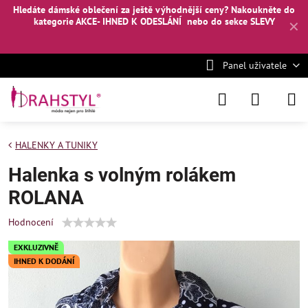
Hledáte dámské oblečení za ještě výhodnější ceny? Nakoukněte
do
kategorie AKCE- IHNED K ODESLÁNÍ
nebo
do sekce SLEVY
✕
Panel uživatele
HALENKY A TUNIKY
Halenka s volným rolákem
ROLANA
Hodnocení
EXKLUZIVNĚ
IHNED K DODÁNÍ