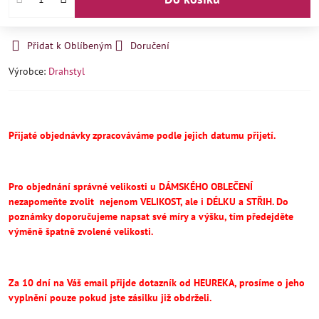
Přidat k Oblíbeným
Doručení
Výrobce:
Drahstyl
Přijaté objednávky zpracováváme podle jejich datumu přijetí.
Pro objednání správné velikosti u DÁMSKÉHO OBLEČENÍ
nezapomeňte
zvolit
nejenom VELIKOST, ale i DÉLKU a STŘIH.
Do
poznámky doporučujeme napsat své míry a výšku, tím předejděte
výměně špatně zvolené velikosti.
Za 10 dní na Váš email přijde dotazník od HEUREKA, prosíme o jeho
vyplnění pouze pokud jste zásilku již obdrželi.