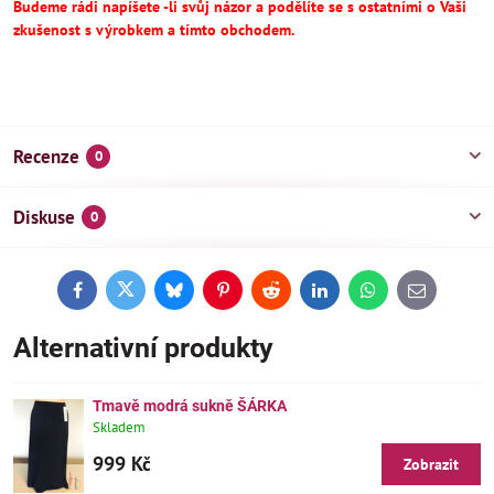
Budeme rádi napíšete -li svůj názor a podělíte se s ostatními o Vaši
zkušenost s výrobkem a tímto obchodem.
Recenze
0
Diskuse
0
Facebook
Twitter
Bluesky
Pinterest
Reddit
LinkedIn
WhatsApp
E-
mail
Alternativní produkty
Tmavě modrá sukně ŠÁRKA
Skladem
999 Kč
Zobrazit