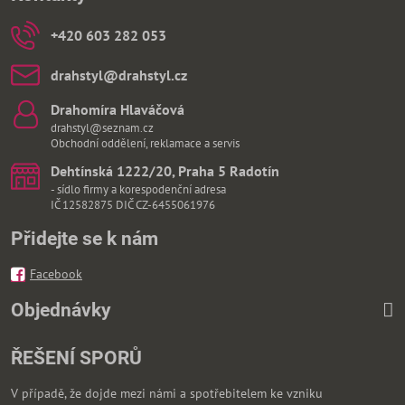
+420 603 282 053
drahstyl​@drahstyl​.cz
Drahomíra Hlaváčová
drahstyl@seznam.cz
Obchodní oddělení, reklamace a servis
Dehtínská 1222/20, Praha 5 Radotín
- sídlo firmy a korespodenční adresa
IČ 12582875 DIČ CZ-6455061976
Přidejte se k nám
Facebook
Objednávky
ŘEŠENÍ SPORŮ
V případě, že dojde mezi námi a spotřebitelem ke vzniku