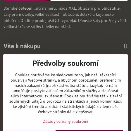
Dámské oblečení, šítí na míru, móda XXL, oblečení pro plnoštíhlé,
šaty pro moletky, velké velikosti oblečení, dětské a kojenecké
oblečení. On line prodej ušitých výrobků. Dámské šaty pro ženy všech
velikostí různé střihy i délky na přání.
Vše k nákupu
Předvolby soukromí
Zasíláme i na Slovensko
Cookies používáme ke sledování toho, jak naši zákazníci
používají Webové stránky, a abychom porozuměli preferencím
našich zákazníků (například volba státu a jazyka). To nám
umožňuje poskytovat našim zákazníkům služby a zlepšovat
jejich internetovou zkušenost. Cookies používáme též k získání
souhrnných údajů o provozu na stránkách a jejich komunikaci,
ke zjištění trendů a získání statistických údajů s cílem naše
Webové stránky dále zlepšovat.
Zásady ochrany soukromí