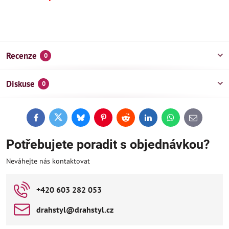
Recenze
0
Diskuse
0
Facebook
Twitter
Bluesky
Pinterest
Reddit
LinkedIn
WhatsApp
E-
mail
Potřebujete poradit s objednávkou?
Neváhejte nás kontaktovat
+420 603 282 053
drahstyl​@drahstyl​.cz