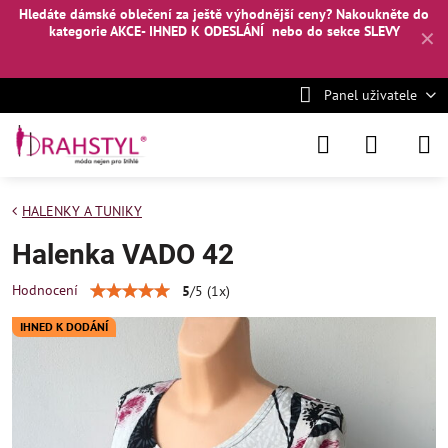
Hledáte dámské oblečení za ještě výhodnější ceny? Nakoukněte
do
kategorie AKCE- IHNED K ODESLÁNÍ
nebo
do sekce SLEVY
✕
Panel uživatele
HALENKY A TUNIKY
Halenka VADO 42
Hodnocení
5
/
5
(
1
x)
IHNED K DODÁNÍ