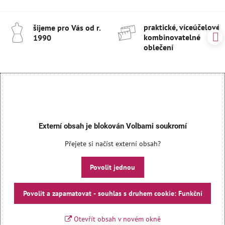
praktické, víceúčelové 
šijeme pro Vás od r​.
kombinovatelné
1990
oblečení
Externí obsah je blokován Volbami soukromí
Přejete si načíst externí obsah?
Povolit jednou
Povolit a zapamatovat - souhlas s druhem cookie: Funkční
Otevřít obsah v novém okně