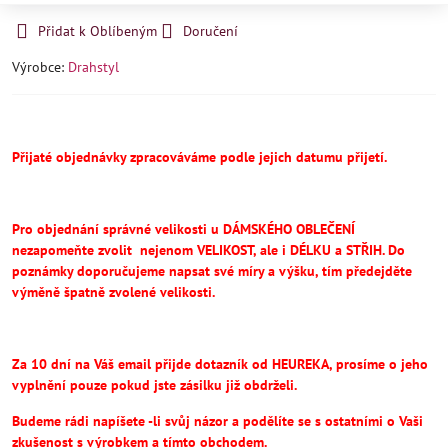
Přidat k Oblíbeným
Doručení
Výrobce:
Drahstyl
Přijaté objednávky zpracováváme podle jejich datumu přijetí.
Pro objednání správné velikosti u DÁMSKÉHO OBLEČENÍ
nezapomeňte
zvolit
nejenom VELIKOST, ale i DÉLKU a STŘIH.
Do
poznámky doporučujeme napsat své míry a výšku, tím předejděte
výměně špatně zvolené velikosti.
Za 10 dní na Váš email přijde dotazník od HEUREKA, prosíme o jeho
vyplnění pouze pokud jste zásilku již obdrželi.
Budeme rádi napíšete -li svůj názor a podělíte se s ostatními o Vaši
zkušenost s výrobkem a tímto obchodem.