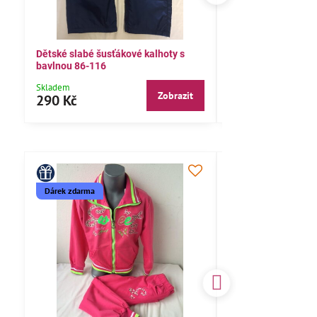
Dětské slabé šusťákové kalhoty s
Bavlněné letní kalh
bavlnou 86-116
104,110,116
Skladem
Skladem
Zobrazit
290 Kč
290 Kč
rek zdarma