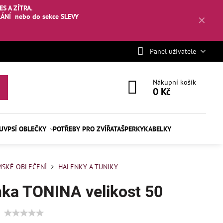
S A ZÍTRA.
LÁNÍ
nebo
do sekce SLEVY
✕
Panel uživatele
Nákupní košík
0 Kč
BUV
PSÍ OBLEČKY
POTŘEBY PRO ZVÍŘATA
ŠPERKY
KABELKY
SKÉ OBLEČENÍ
HALENKY A TUNIKY
ka TONINA velikost 50