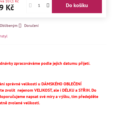
eva
107,1 Kč
Do košíku
9 Kč
k Oblíbeným
Doručení
hstyl
ednávky zpracováváme podle jejich datumu přijetí.
ání správné velikosti u DÁMSKÉHO OBLEČENÍ
te
zvolit
nejenom VELIKOST, ale i DÉLKU a STŘIH.
Do
oporučujeme napsat své míry a výšku, tím předejděte
tně zvolené velikosti.