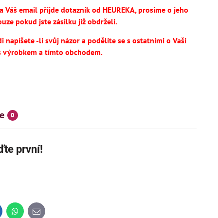
na Váš email přijde dotazník od HEUREKA, prosíme o jeho
uze pokud jste zásilku již obdrželi.
 napíšete -li svůj názor a podělíte se s ostatními o Vaši
s výrobkem a tímto obchodem.
e
0
SKÝ VÝROBEK
NOVINKA
te první!
IHNED K DODÁNÍ
inkedIn
WhatsApp
E-