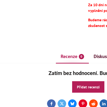
Za 10 dní 
vyplnění po
Budeme rádi
zkušenost 
Recenze
Diskus
0
AKCE
ČE
Zatím bez hodnocení. Buď
Přidat recenzi
Facebook
Twitter
Bluesky
Pinterest
Reddit
L