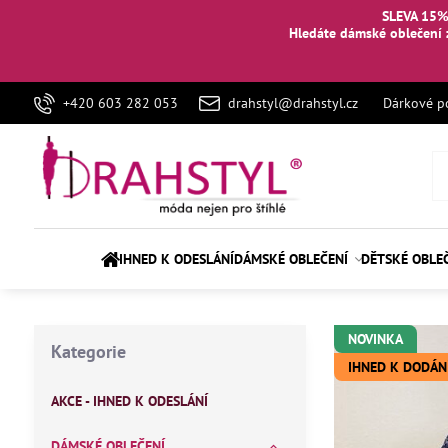
SLEVA 15%
Hledáte dámské oblečení 
+420 603 282 053
drahstyl@drahstyl.cz
Dárkové p
IHNED K ODESLÁNÍ
DÁMSKÉ OBLEČENÍ
DĚTSKÉ OBLE
NOVINKA
Kategorie
IHNED K DODÁN
AKCE - IHNED K ODESLÁNÍ
DÁMSKÉ OBLEČENÍ