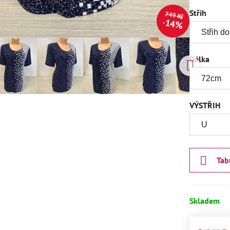
Střih
749 Kč
14%
Délka
VÝSTŘIH
Tab
Skladem