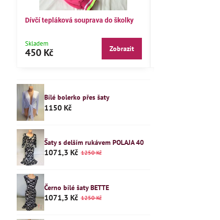
čí tepláková souprava do školky
Dětské pyžamo 122
adem
Skladem
Zobrazit
Zobr
0 Kč
240 Kč
Bílé bolerko přes šaty
1150 Kč
Šaty s delším rukávem POLAJA 40
1071,3 Kč
1250 Kč
Černo bílé šaty BETTE
1071,3 Kč
1250 Kč