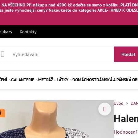
 NA VŠECHNO Při nákupu nad 4500 kč odečte se samo z košíku. PLATÍ DNE
za ještě výhodnější ceny? Nakoukněte
do kategorie AKCE- IHNED K ODES
oukazy
Kontakty
Hledat
ČENÍ
GALANTERIE
METRÁŽ - LÁTKY
DOMÁCNOST
DÁMSKÁ A PÁNSKÁ O
Úvod
DÁM
Í
Halen
Hodnocení