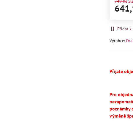
749 Kč
Sl
641,
Přidat 
Výrobce:
Dra
Přijaté obj
Pro objedn
nezapomeň
poznámky d
výměně špa