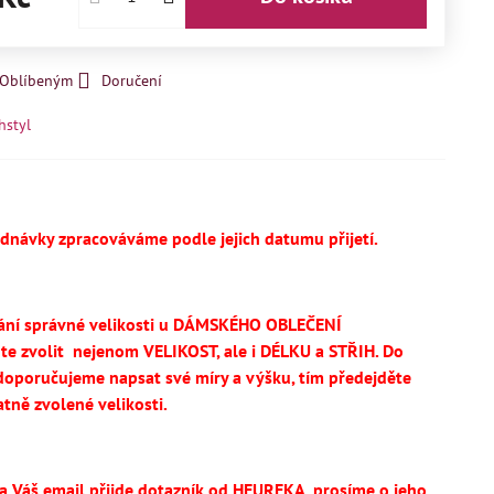
k Oblíbeným
Doručení
hstyl
ednávky zpracováváme podle jejich datumu přijetí.
ání správné velikosti u DÁMSKÉHO OBLEČENÍ
te
zvolit
nejenom VELIKOST, ale i DÉLKU a STŘIH.
Do
oporučujeme napsat své míry a výšku, tím předejděte
tně zvolené velikosti.
na Váš email přijde dotazník od HEUREKA, prosíme o jeho