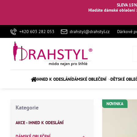
SLEVA 15%
Hledáte dámské oblečení 
+420 603 282 053
drahstyl@drahstyl.cz
Dárkové p
IHNED K ODESLÁNÍ
DÁMSKÉ OBLEČENÍ
DĚTSKÉ OBLE
NOVINKA
Kategorie
AKCE - IHNED K ODESLÁNÍ
DÁMSKÉ OBLEČENÍ