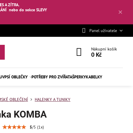
S A ZÍTRA.
LÁNÍ
nebo
do sekce SLEVY
✕
Panel uživatele
Nákupní košík
0 Kč
BUV
PSÍ OBLEČKY
POTŘEBY PRO ZVÍŘATA
ŠPERKY
KABELKY
SKÉ OBLEČENÍ
HALENKY A TUNIKY
nka KOMBA
5
/
5
(
1
x)