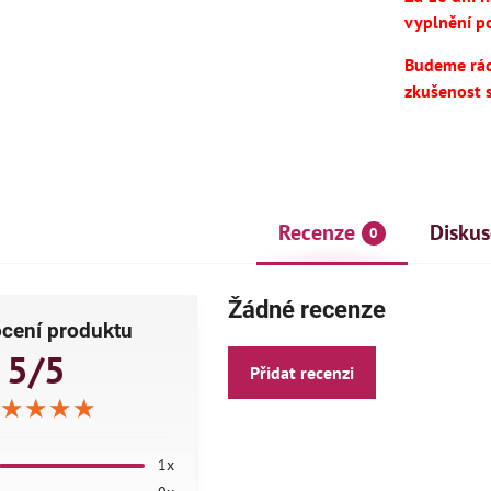
vyplnění po
Budeme rádi
zkušenost 
Recenze
Diskus
0
AKCE
Žádné recenze
ČE
cení produktu
5/5
Přidat recenzi
★★★★
★★★★
★★★★
1x