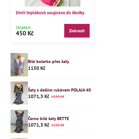
Dívčí tepláková souprava do školky
Dětské pyžamo 122
Skladem
Skladem
Zobrazit
450 Kč
240 Kč
Bílé bolerko přes šaty
1150 Kč
Šaty s delším rukávem POLAJA 40
1071,3 Kč
1250 Kč
Černo bílé šaty BETTE
1071,3 Kč
1250 Kč