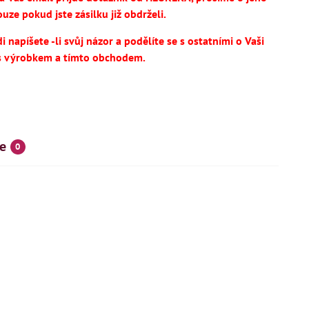
uze pokud jste zásilku již obdrželi.
 napíšete -li svůj názor a podělíte se s ostatními o Vaši
s výrobkem a tímto obchodem.
e
0
SKÝ VÝROBEK
NOVINKA
IHNED K DODÁNÍ