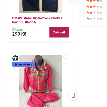
★★★★★
★★★★★
★★★★★
★★★★★
★★★★★
★★★★★
★★★★★
★★★★★
★★★★★
★★★★★
★★★★★
★★★★★
Dětské slabé šusťákové kalhoty s
Bavlněné letní kalh
bavlnou 86-116
104,110,116
Skladem
Skladem
Zobrazit
290 Kč
290 Kč
Dárek zdarma