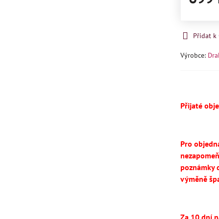
Přidat 
Výrobce:
Dra
Přijaté obj
Pro objedn
nezapomeň
poznámky d
výměně špa
Za 10 dní 