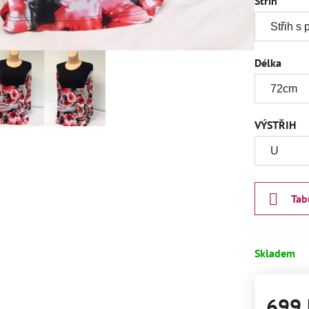
Střih
Délka
VÝSTŘIH
Tab
Skladem
699 