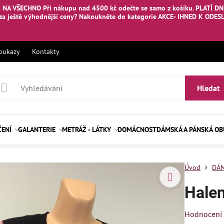
 NA VŠECHNO Při nákupu nad 4500 kč odečte se samo z košíku. PLATÍ DNE
za ještě výhodnější ceny? Nakoukněte
do kategorie AKCE- IHNED K ODES
oukazy
Kontakty
Hledat
ČENÍ
GALANTERIE
METRÁŽ - LÁTKY
DOMÁCNOST
DÁMSKÁ A PÁNSKÁ O
Úvod
DÁM
Hale
Hodnocení