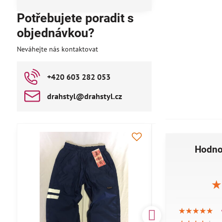
Potřebujete poradit s
objednávkou?
Neváhejte nás kontaktovat
+420 603 282 053
drahstyl​@drahstyl​.cz
AKCE
Hodno
★
★
★
★★★★★
★★★★★
★★★★★