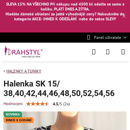
SLEVA 15% NA VŠECHNO Při nákupu nad 4500 kč odečte se samo z
košíku. PLATÍ DNES A ZÍTRA.
Hledáte dámské oblečení za ještě výhodnější ceny? Nakoukněte
do
✕
kategorie AKCE- IHNED K ODESLÁNÍ
nebo
do sekce SLEVY
Panel uživatele
HALENKY A TUNIKY
Halenka SK 15/
38,40,42,44,46,48,50,52,54,56
Hodnocení
4.5
/
5
(
2
x)
NOVINKA
IHNED K DODÁNÍ