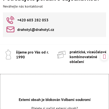
Neváhejte nás kontaktovat
+420 603 282 053
drahstyl​@drahstyl​.cz
praktické, víceúčelové 
šijeme pro Vás od r​.
kombinovatelné
1990
oblečení
Externí obsah je blokován Volbami soukromí
Přejete si načíst externí obsah?