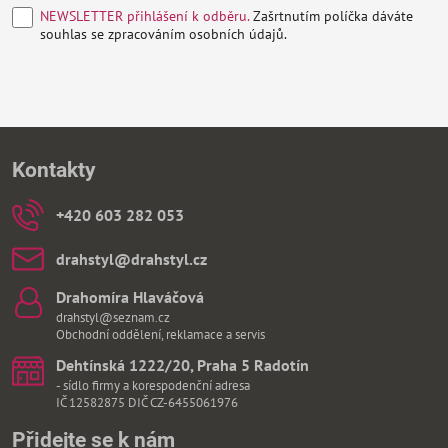
NEWSLETTER přihlášení k odběru.
Zašrtnutím políčka dáváte
souhlas se zpracováním osobních údajů.
Kontakty
+420 603 282 053
drahstyl​@drahstyl​.cz
Drahomíra Hlaváčová
drahstyl@seznam.cz
Obchodní oddělení, reklamace a servis
Dehtínská 1222/20, Praha 5 Radotín
- sídlo firmy a korespodenční adresa
IČ 12582875 DIČ CZ-6455061976
Přidejte se k nám