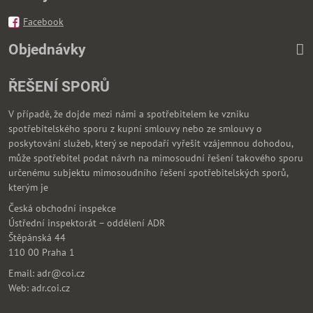
Facebook
Objednávky
ŘEŠENÍ SPORŮ
V případě, že dojde mezi námi a spotřebitelem ke vzniku
spotřebitelského sporu z kupní smlouvy nebo ze smlouvy o
poskytování služeb, který se nepodaří vyřešit vzájemnou dohodou,
může spotřebitel podat návrh na mimosoudní řešení takového sporu
určenému subjektu mimosoudního řešení spotřebitelských sporů,
kterým je
Česká obchodní inspekce
Ústřední inspektorát – oddělení ADR
Štěpánská 44
110 00 Praha 1
Email: adr@coi.cz
Web: adr.coi.cz