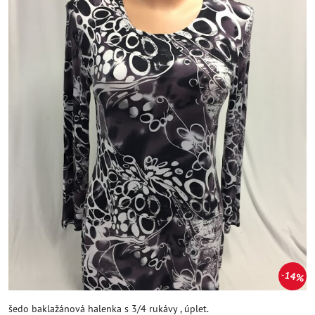
14%
šedo baklažánová halenka s 3/4 rukávy , úplet.