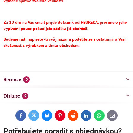
výměně špatně zvolené velikosti.
Za 10 dní na Váš email přijde dotazník od HEUREKA, prosíme o jeho
vyplnění pouze pokud jste zásilku již obdrželi.
Budeme rádi napíšete -li svůj názor a podělíte se s ostatními o Vaši
zkušenost s výrobkem a tímto obchodem.
Recenze
0
Diskuse
0
Facebook
Twitter
Bluesky
Pinterest
Reddit
LinkedIn
WhatsApp
E-
mail
Potřebujete poradit s objednávkou?