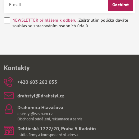
Odebírat
NEWSLETTER přihlášení k odběru.
Zašrtnutím políčka dáváte
souhlas se zpracováním osobních údajů.
Kontakty
+420 603 282 053
drahstyl​@drahstyl​.cz
Drahomíra Hlaváčová
drahstyl@seznam.cz
Obchodní oddělení, reklamace a servis
Dehtínská 1222/20, Praha 5 Radotín
- sídlo firmy a korespodenční adresa