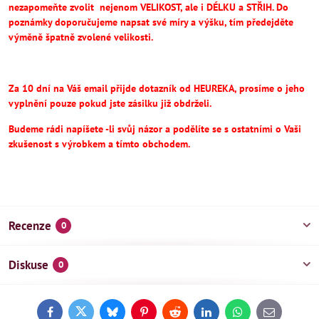
nezapomeňte
zvolit
nejenom VELIKOST, ale i DÉLKU a STŘIH.
Do
poznámky doporučujeme napsat své míry a výšku, tím předejděte
výměně špatně zvolené velikosti.
Za 10 dní na Váš email přijde dotazník od HEUREKA, prosíme o jeho
vyplnění pouze pokud jste zásilku již obdrželi.
Budeme rádi napíšete -li svůj názor a podělíte se s ostatními o Vaši
zkušenost s výrobkem a tímto obchodem.
Recenze
0
Diskuse
0
Facebook
Twitter
Bluesky
Pinterest
Reddit
LinkedIn
WhatsApp
E-