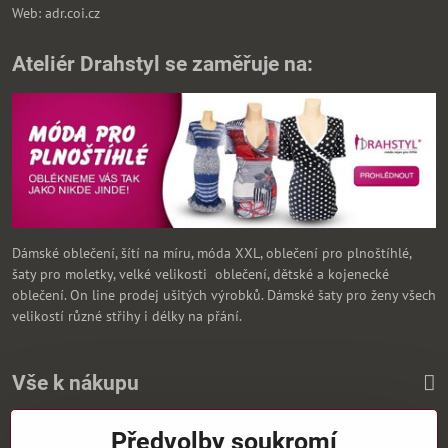
Web: adr.coi.cz
Ateliér Drahstyl se zaměřuje na:
Dámské oblečení, šítí na míru, móda XXL, oblečení pro plnoštíhlé,
šaty pro moletky, velké velikosti oblečení, dětské a kojenecké
oblečení. On line prodej ušitých výrobků. Dámské šaty pro ženy všech
velikostí různé střihy i délky na přání.
Vše k nákupu
Předvolby soukromí
Zasíláme i na Slovensko