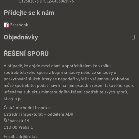
IČ 12582875 DIČ CZ-6455061976
Přidejte se k nám
Facebook
Objednávky
ŘEŠENÍ SPORŮ
V případě, že dojde mezi námi a spotřebitelem ke vzniku
spotřebitelského sporu z kupní smlouvy nebo ze smlouvy o
poskytování služeb, který se nepodaří vyřešit vzájemnou dohodou,
může spotřebitel podat návrh na mimosoudní řešení takového sporu
určenému subjektu mimosoudního řešení spotřebitelských sporů,
kterým je
Česká obchodní inspekce
Ústřední inspektorát – oddělení ADR
Štěpánská 44
110 00 Praha 1
Email: adr@coi.cz