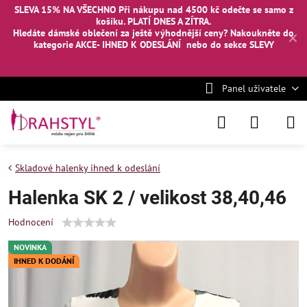
SLEVA 15% NA VŠECHNO Při nákupu nad 4500 kč odečte se samo z
košíku. PLATÍ DNES A ZÍTRA.
Hledáte dámské oblečení za ještě výhodnější ceny? Nakoukněte
do
✕
kategorie AKCE- IHNED K ODESLÁNÍ
nebo
do sekce SLEVY
Panel uživatele
Skladové halenky ihned k odeslání
Halenka SK 2 / velikost 38,40,46
Hodnocení
NOVINKA
IHNED K DODÁNÍ