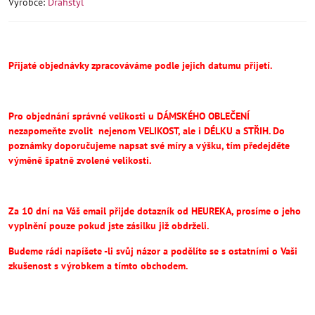
Výrobce:
Drahstyl
Přijaté objednávky zpracováváme podle jejich datumu přijetí.
Pro objednání správné velikosti u DÁMSKÉHO OBLEČENÍ
nezapomeňte
zvolit
nejenom VELIKOST, ale i DÉLKU a STŘIH.
Do
poznámky doporučujeme napsat své míry a výšku, tím předejděte
výměně špatně zvolené velikosti.
Za 10 dní na Váš email přijde dotazník od HEUREKA, prosíme o jeho
vyplnění pouze pokud jste zásilku již obdrželi.
Budeme rádi napíšete -li svůj názor a podělíte se s ostatními o Vaši
zkušenost s výrobkem a tímto obchodem.