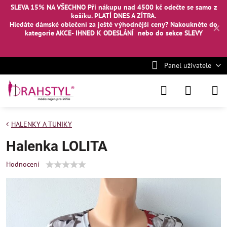
SLEVA 15% NA VŠECHNO Při nákupu nad 4500 kč odečte se samo z
košíku. PLATÍ DNES A ZÍTRA.
Hledáte dámské oblečení za ještě výhodnější ceny? Nakoukněte
do
✕
kategorie AKCE- IHNED K ODESLÁNÍ
nebo
do sekce SLEVY
Panel uživatele
HALENKY A TUNIKY
Halenka LOLITA
Hodnocení