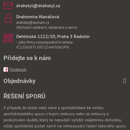
drahstyl​@drahstyl​.cz
Drahomíra Hlaváčová
drahstyl@seznam.cz
Obchodní oddělení, reklamace a servis
Dehtínská 1222/20, Praha 5 Radotín
- sídlo firmy a korespodenční adresa
IČ 12582875 DIČ CZ-6455061976
Přidejte se k nám
Facebook
Objednávky
ŘEŠENÍ SPORŮ
V případě, že dojde mezi námi a spotřebitelem ke vzniku
spotřebitelského sporu z kupní smlouvy nebo ze smlouvy o
poskytování služeb, který se nepodaří vyřešit vzájemnou dohodou,
může spotřebitel podat návrh na mimosoudní řešení takového sporu