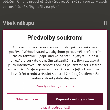
oblečení. On line prodej ušitých výrobků. Dámské šaty pro ženy všech
velikostí různé střihy i délky na přání.
Vše k nákupu
Předvolby soukromí
Zasíláme i na Slovensko
Cookies používáme ke sledování toho, jak naši zákazníci
používají Webové stránky, a abychom porozuměli preferencím
našich zákazníků (například volba státu a jazyka). To nám
umožňuje poskytovat našim zákazníkům služby a zlepšovat
jejich internetovou zkušenost. Cookies používáme též k získání
souhrnných údajů o provozu na stránkách a jejich komunikaci,
ke zjištění trendů a získání statistických údajů s cílem naše
Webové stránky dále zlepšovat.
Zásady ochrany soukromí
Odmítnout vše
Přijmout všechny cookies
©
2026
Copyright
Předvolby soukromí
Zásady ochrany soukromí
Ukázat podrobnosti
Vytvořeno systémem:
ByznysWeb.cz