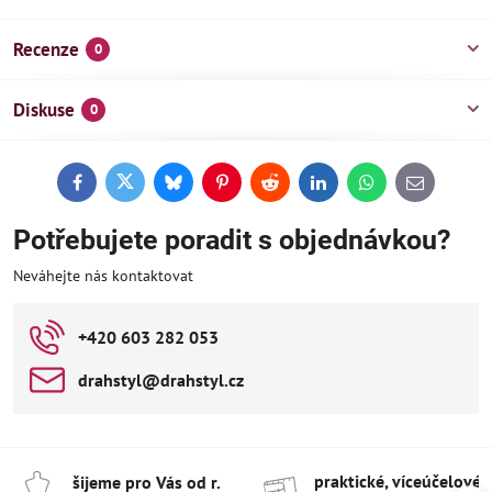
Recenze
0
Diskuse
0
Facebook
Twitter
Bluesky
Pinterest
Reddit
LinkedIn
WhatsApp
E-
mail
Potřebujete poradit s objednávkou?
Neváhejte nás kontaktovat
+420 603 282 053
drahstyl​@drahstyl​.cz
praktické, víceúčelové 
šijeme pro Vás od r​.