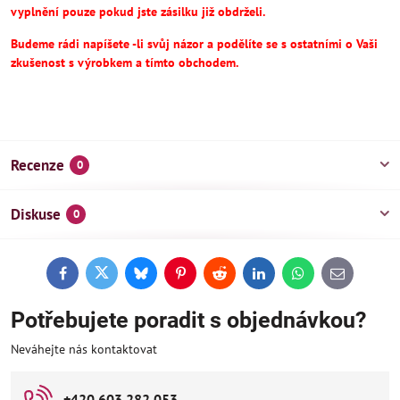
vyplnění pouze pokud jste zásilku již obdrželi.
Budeme rádi napíšete -li svůj názor a podělíte se s ostatními o Vaši
zkušenost s výrobkem a tímto obchodem.
Recenze
0
Diskuse
0
Facebook
Twitter
Bluesky
Pinterest
Reddit
LinkedIn
WhatsApp
E-
mail
Potřebujete poradit s objednávkou?
Neváhejte nás kontaktovat
+420 603 282 053