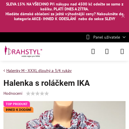
SLEVA 15% NA VŠECHNO Při nákupu nad 4500 kč odečte se samo z
košíku. PLATÍ DNES A ZÍTRA.
Hledáte dámské oblečení za ještě výhodnější ceny? Nakoukněte
do
✕
kategorie AKCE- IHNED K ODESLÁNÍ
nebo
do sekce SLEVY
Panel uživatele
Halenky M - XXXL dlouhý a 3/4 rukáv
Halenka s roláčkem IKA
Hodnocení
TOP PRODUKT
IHNED K DODÁNÍ