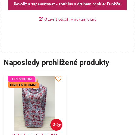
Povolit a zapamatovat - souhlas s druhem cookie: Funkční
Otevřít obsah v novém okně
Naposledy prohlížené produkty
TOP PRODUKT
IHNED K DODÁNÍ
14%