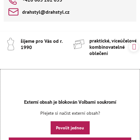
drahstyl​@drahstyl​.cz
praktické, víceúčelové 
šijeme pro Vás od r​.
kombinovatelné
1990
oblečení
Externí obsah je blokován Volbami soukromí
Přejete si načíst externí obsah?
Povolit jednou