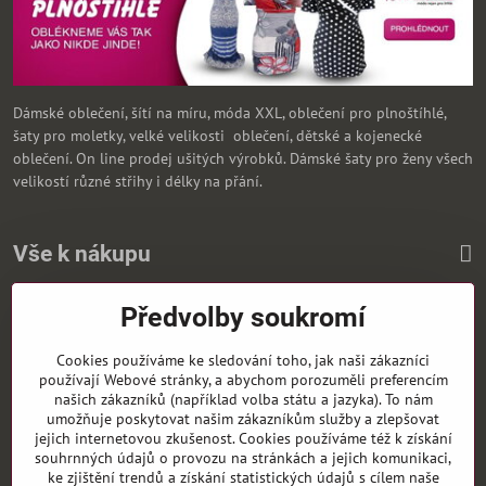
Dámské oblečení, šítí na míru, móda XXL, oblečení pro plnoštíhlé,
šaty pro moletky, velké velikosti oblečení, dětské a kojenecké
oblečení. On line prodej ušitých výrobků. Dámské šaty pro ženy všech
velikostí různé střihy i délky na přání.
Vše k nákupu
Předvolby soukromí
Zasíláme i na Slovensko
Cookies používáme ke sledování toho, jak naši zákazníci
používají Webové stránky, a abychom porozuměli preferencím
našich zákazníků (například volba státu a jazyka). To nám
umožňuje poskytovat našim zákazníkům služby a zlepšovat
jejich internetovou zkušenost. Cookies používáme též k získání
souhrnných údajů o provozu na stránkách a jejich komunikaci,
ke zjištění trendů a získání statistických údajů s cílem naše