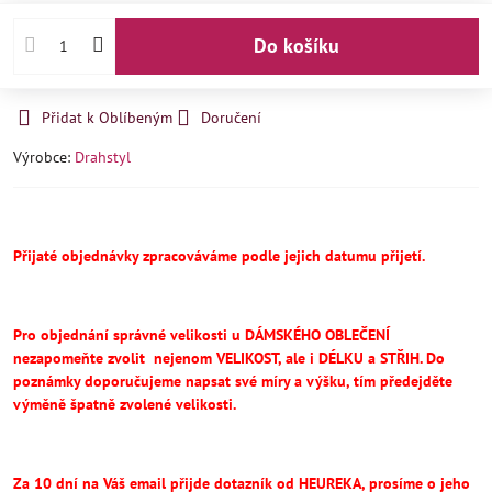
Do košíku
Přidat k Oblíbeným
Doručení
Výrobce:
Drahstyl
Přijaté objednávky zpracováváme podle jejich datumu přijetí.
Pro objednání správné velikosti u DÁMSKÉHO OBLEČENÍ
nezapomeňte
zvolit
nejenom VELIKOST, ale i DÉLKU a STŘIH.
Do
poznámky doporučujeme napsat své míry a výšku, tím předejděte
výměně špatně zvolené velikosti.
Za 10 dní na Váš email přijde dotazník od HEUREKA, prosíme o jeho