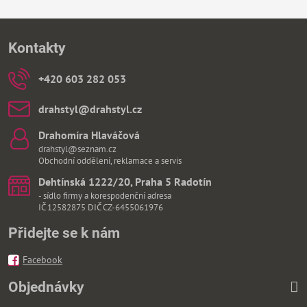
Kontakty
+420 603 282 053
drahstyl​@drahstyl​.cz
Drahomíra Hlaváčová
drahstyl@seznam.cz
Obchodní oddělení, reklamace a servis
Dehtínská 1222/20, Praha 5 Radotín
- sídlo firmy a korespodenční adresa
IČ 12582875 DIČ CZ-6455061976
Přidejte se k nám
Facebook
Objednávky