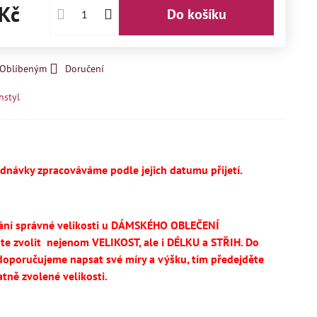
Kč
Do košíku
k Oblíbeným
Doručení
hstyl
ednávky zpracováváme podle jejich datumu přijetí.
ání správné velikosti u DÁMSKÉHO OBLEČENÍ
te
zvolit
nejenom VELIKOST, ale i DÉLKU a STŘIH.
Do
oporučujeme napsat své míry a výšku, tím předejděte
tně zvolené velikosti.