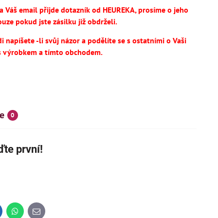
na Váš email přijde dotazník od HEUREKA, prosíme o jeho
uze pokud jste zásilku již obdrželi.
 napíšete -li svůj názor a podělíte se s ostatními o Vaši
s výrobkem a tímto obchodem.
e
0
SKÝ VÝROBEK
NOVINKA
te první!
IHNED K DODÁNÍ
inkedIn
WhatsApp
E-