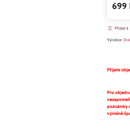
699 
Přidat 
Výrobce:
Dra
Přijaté obj
Pro objedn
nezapomeň
poznámky d
výměně špa