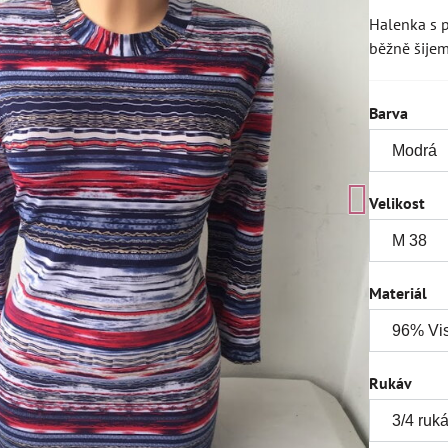
Halenka s p
běžně šijem
Barva
Velikost
Materiál
Rukáv