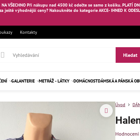
 NA VŠECHNO Při nákupu nad 4500 kč odečte se samo z košíku. PLATÍ DNE
za ještě výhodnější ceny? Nakoukněte
do kategorie AKCE- IHNED K ODES
oukazy
Kontakty
Hledat
ČENÍ
GALANTERIE
METRÁŽ - LÁTKY
DOMÁCNOST
DÁMSKÁ A PÁNSKÁ O
Úvod
DÁM
Hale
Hodnocení