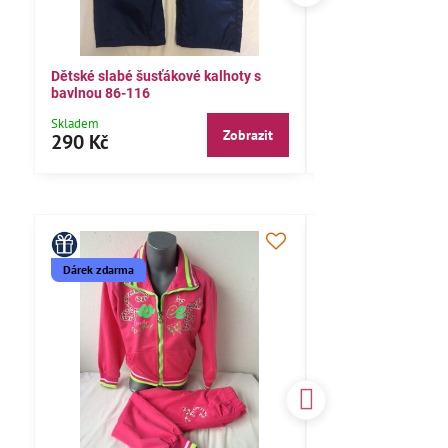
Dětské slabé šusťákové kalhoty s
Bavlněné letní kalh
bavlnou 86-116
104,110,116
Skladem
Skladem
Zobrazit
290 Kč
290 Kč
Dárek zdarma