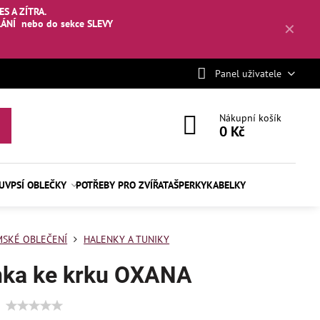
S A ZÍTRA.
LÁNÍ
nebo
do sekce SLEVY
✕
Panel uživatele
Nákupní košík
0 Kč
BUV
PSÍ OBLEČKY
POTŘEBY PRO ZVÍŘATA
ŠPERKY
KABELKY
SKÉ OBLEČENÍ
HALENKY A TUNIKY
nka ke krku OXANA