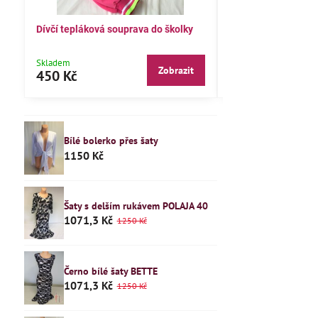
Dívčí tepláková souprava do školky
Dětské pyžamo 122
Skladem
Skladem
Zobrazit
450 Kč
240 Kč
Bílé bolerko přes šaty
1150 Kč
Šaty s delším rukávem POLAJA 40
1071,3 Kč
1250 Kč
Černo bílé šaty BETTE
1071,3 Kč
1250 Kč