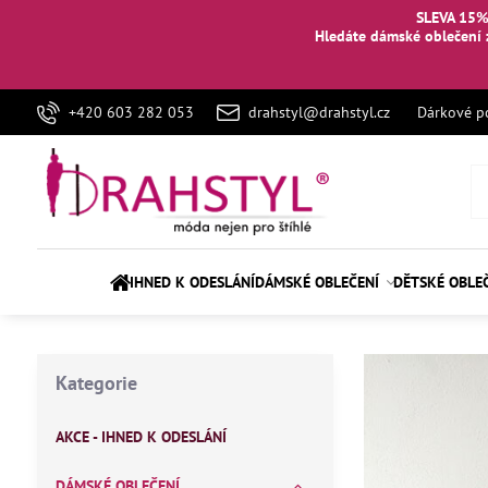
SLEVA 15%
Hledáte dámské oblečení 
+420 603 282 053
drahstyl@drahstyl.cz
Dárkové p
IHNED K ODESLÁNÍ
DÁMSKÉ OBLEČENÍ
DĚTSKÉ OBLE
Kategorie
AKCE - IHNED K ODESLÁNÍ
DÁMSKÉ OBLEČENÍ