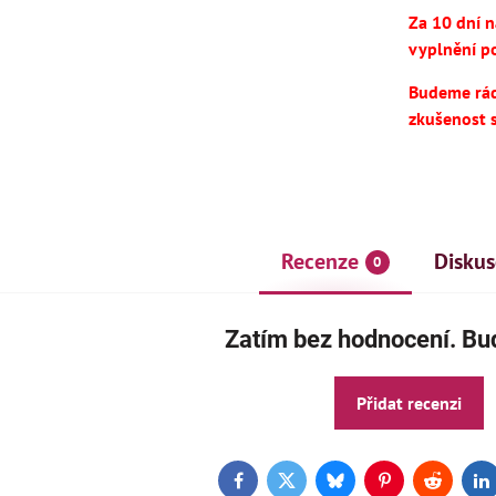
Za 10 dní 
vyplnění po
Budeme rádi
zkušenost 
Recenze
Diskus
0
AKCE
ČE
Zatím bez hodnocení. Buď
Přidat recenzi
Facebook
Twitter
Bluesky
Pinterest
Reddit
L