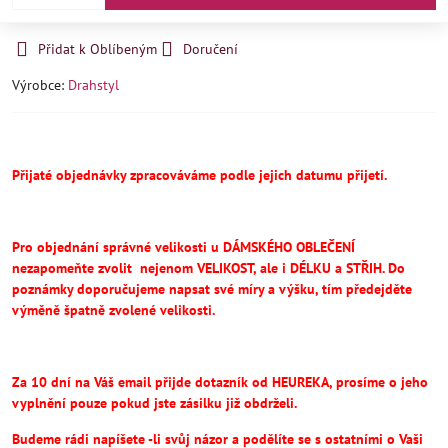
Přidat k Oblíbeným
Doručení
Výrobce:
Drahstyl
Přijaté objednávky zpracováváme podle jejich datumu přijetí.
Pro objednání správné velikosti u DÁMSKÉHO OBLEČENÍ
nezapomeňte
zvolit
nejenom VELIKOST, ale i DÉLKU a STŘIH.
Do
poznámky doporučujeme napsat své míry a výšku, tím předejděte
výměně špatně zvolené velikosti.
Za 10 dní na Váš email přijde dotazník od HEUREKA, prosíme o jeho
vyplnění pouze pokud jste zásilku již obdrželi.
Budeme rádi napíšete -li svůj názor a podělíte se s ostatními o Vaši