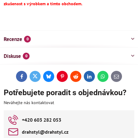
zkušenost s výrobkem a tímto obchodem.
Recenze
0
Diskuse
0
Facebook
Twitter
Bluesky
Pinterest
Reddit
LinkedIn
WhatsApp
E-
mail
Potřebujete poradit s objednávkou?
Neváhejte nás kontaktovat
+420 603 282 053
drahstyl​@drahstyl​.cz