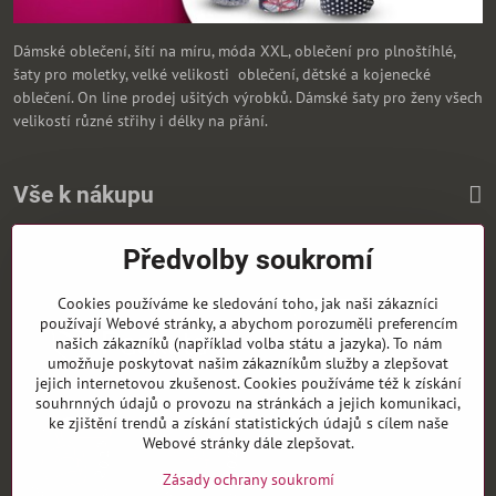
Dámské oblečení, šítí na míru, móda XXL, oblečení pro plnoštíhlé,
šaty pro moletky, velké velikosti oblečení, dětské a kojenecké
oblečení. On line prodej ušitých výrobků. Dámské šaty pro ženy všech
velikostí různé střihy i délky na přání.
Vše k nákupu
Předvolby soukromí
Zasíláme i na Slovensko
Cookies používáme ke sledování toho, jak naši zákazníci
používají Webové stránky, a abychom porozuměli preferencím
našich zákazníků (například volba státu a jazyka). To nám
umožňuje poskytovat našim zákazníkům služby a zlepšovat
jejich internetovou zkušenost. Cookies používáme též k získání
souhrnných údajů o provozu na stránkách a jejich komunikaci,
ke zjištění trendů a získání statistických údajů s cílem naše
Webové stránky dále zlepšovat.
Zásady ochrany soukromí