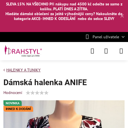
SLEVA 15% NA VŠECHNO Při nákupu nad 4500 kč odečte se samo z
košíku. PLATÍ DNES A ZÍTRA.
Hledáte dámské oblečení za ještě výhodnější ceny? Nakoukněte
do
✕
kategorie AKCE- IHNED K ODESLÁNÍ
nebo
do sekce SLEVY
Panel uživatele
HALENKY A TUNIKY
Dámská halenka ANIFE
Hodnocení
NOVINKA
IHNED K DODÁNÍ