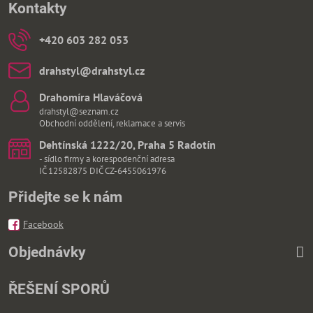
Kontakty
+420 603 282 053
drahstyl​@drahstyl​.cz
Drahomíra Hlaváčová
drahstyl@seznam.cz
Obchodní oddělení, reklamace a servis
Dehtínská 1222/20, Praha 5 Radotín
- sídlo firmy a korespodenční adresa
IČ 12582875 DIČ CZ-6455061976
Přidejte se k nám
Facebook
Objednávky
ŘEŠENÍ SPORŮ