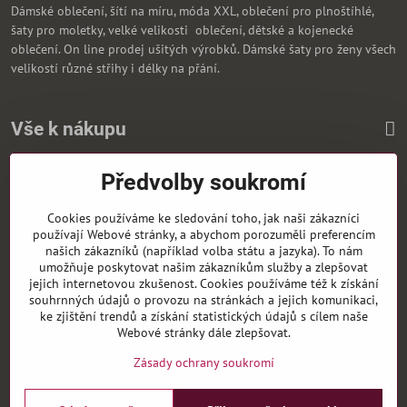
Dámské oblečení, šítí na míru, móda XXL, oblečení pro plnoštíhlé,
šaty pro moletky, velké velikosti oblečení, dětské a kojenecké
oblečení. On line prodej ušitých výrobků. Dámské šaty pro ženy všech
velikostí různé střihy i délky na přání.
Vše k nákupu
Předvolby soukromí
Zasíláme i na Slovensko
Cookies používáme ke sledování toho, jak naši zákazníci
používají Webové stránky, a abychom porozuměli preferencím
našich zákazníků (například volba státu a jazyka). To nám
umožňuje poskytovat našim zákazníkům služby a zlepšovat
jejich internetovou zkušenost. Cookies používáme též k získání
souhrnných údajů o provozu na stránkách a jejich komunikaci,
ke zjištění trendů a získání statistických údajů s cílem naše
Webové stránky dále zlepšovat.
Zásady ochrany soukromí