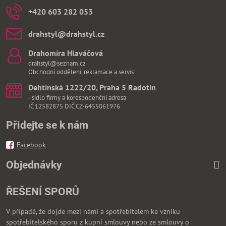
+420 603 282 053
drahstyl​@drahstyl​.cz
Drahomíra Hlaváčová
drahstyl@seznam.cz
Obchodní oddělení, reklamace a servis
Dehtínská 1222/20, Praha 5 Radotín
- sídlo firmy a korespodenční adresa
IČ 12582875 DIČ CZ-6455061976
Přidejte se k nám
Facebook
Objednávky
ŘEŠENÍ SPORŮ
V případě, že dojde mezi námi a spotřebitelem ke vzniku
spotřebitelského sporu z kupní smlouvy nebo ze smlouvy o