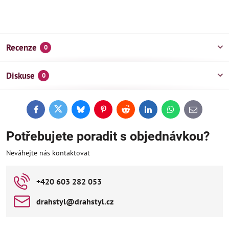
Recenze
0
Diskuse
0
Facebook
Twitter
Bluesky
Pinterest
Reddit
LinkedIn
WhatsApp
E-
mail
Potřebujete poradit s objednávkou?
Neváhejte nás kontaktovat
+420 603 282 053
drahstyl​@drahstyl​.cz