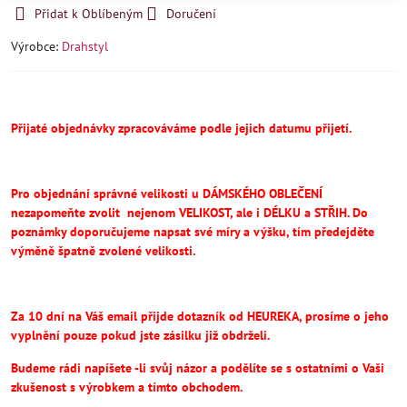
Přidat k Oblíbeným
Doručení
Výrobce:
Drahstyl
Přijaté objednávky zpracováváme podle jejich datumu přijetí.
Pro objednání správné velikosti u DÁMSKÉHO OBLEČENÍ
nezapomeňte
zvolit
nejenom VELIKOST, ale i DÉLKU a STŘIH.
Do
poznámky doporučujeme napsat své míry a výšku, tím předejděte
výměně špatně zvolené velikosti.
Za 10 dní na Váš email přijde dotazník od HEUREKA, prosíme o jeho
vyplnění pouze pokud jste zásilku již obdrželi.
Budeme rádi napíšete -li svůj názor a podělíte se s ostatními o Vaši
zkušenost s výrobkem a tímto obchodem.