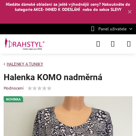
Hledáte dámské oblečení za ještě výhodnější ceny? Nakoukněte
do
kategorie AKCE- IHNED K ODESLÁNÍ
nebo
do sekce SLEVY
✕
Panel uživatele
HALENKY A TUNIKY
Halenka KOMO nadměrná
Hodnocení
NOVINKA