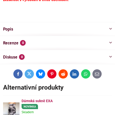
Popis
Recenze
0
Diskuse
0
Facebook
Twitter
Bluesky
Pinterest
Reddit
LinkedIn
WhatsApp
E-
mail
Alternativní produkty
Dámská sukně EXA
NOVINKA
Skladem