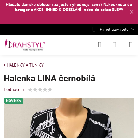
Hledáte dámské oblečení za ještě výhodnější ceny? Nakoukněte
do
kategorie AKCE- IHNED K ODESLÁNÍ
nebo
do sekce SLEVY
✕
Panel uživatele
HALENKY A TUNIKY
Halenka LINA černobílá
Hodnocení
NOVINKA