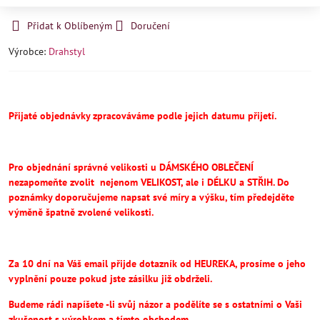
Přidat k Oblíbeným
Doručení
Výrobce:
Drahstyl
Přijaté objednávky zpracováváme podle jejich datumu přijetí.
Pro objednání správné velikosti u DÁMSKÉHO OBLEČENÍ
nezapomeňte
zvolit
nejenom VELIKOST, ale i DÉLKU a STŘIH.
Do
poznámky doporučujeme napsat své míry a výšku, tím předejděte
výměně špatně zvolené velikosti.
Za 10 dní na Váš email přijde dotazník od HEUREKA, prosíme o jeho
vyplnění pouze pokud jste zásilku již obdrželi.
Budeme rádi napíšete -li svůj názor a podělíte se s ostatními o Vaši
zkušenost s výrobkem a tímto obchodem.