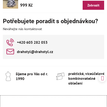
999 Kč
Zobrazit
Potřebujete poradit s objednávkou?
Neváhejte nás kontaktovat
+420 603 282 053
drahstyl​@drahstyl​.cz
praktické, víceúčelové 
šijeme pro Vás od r​.
kombinovatelné
1990
oblečení