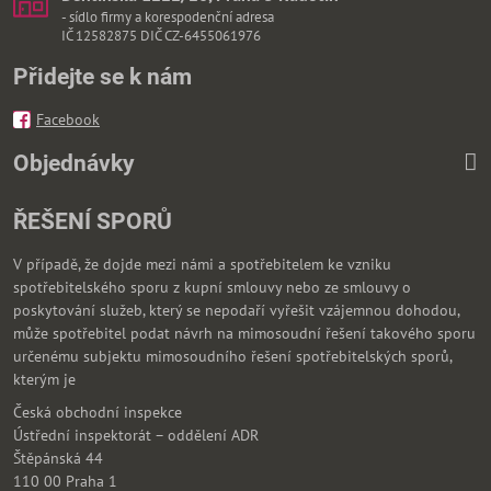
- sídlo firmy a korespodenční adresa
IČ 12582875 DIČ CZ-6455061976
Přidejte se k nám
Facebook
Objednávky
ŘEŠENÍ SPORŮ
V případě, že dojde mezi námi a spotřebitelem ke vzniku
spotřebitelského sporu z kupní smlouvy nebo ze smlouvy o
poskytování služeb, který se nepodaří vyřešit vzájemnou dohodou,
může spotřebitel podat návrh na mimosoudní řešení takového sporu
určenému subjektu mimosoudního řešení spotřebitelských sporů,
kterým je
Česká obchodní inspekce
Ústřední inspektorát – oddělení ADR
Štěpánská 44
110 00 Praha 1