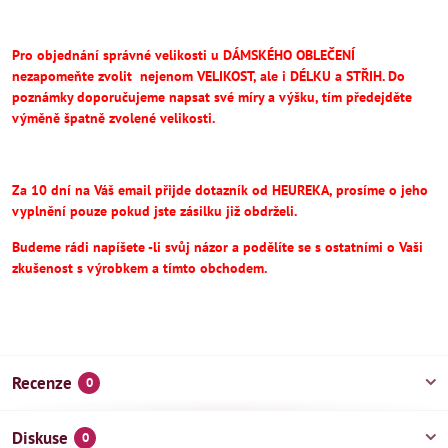
Pro objednání správné velikosti u DÁMSKÉHO OBLEČENÍ
nezapomeňte
zvolit
nejenom VELIKOST, ale i DÉLKU a STŘIH.
Do
poznámky doporučujeme napsat své míry a výšku, tím předejděte
výměně špatně zvolené velikosti.
Za 10 dní na Váš email přijde dotazník od HEUREKA, prosíme o jeho
vyplnění pouze pokud jste zásilku již obdrželi.
Budeme rádi napíšete -li svůj názor a podělíte se s ostatními o Vaši
zkušenost s výrobkem a tímto obchodem.
Recenze
0
Diskuse
0