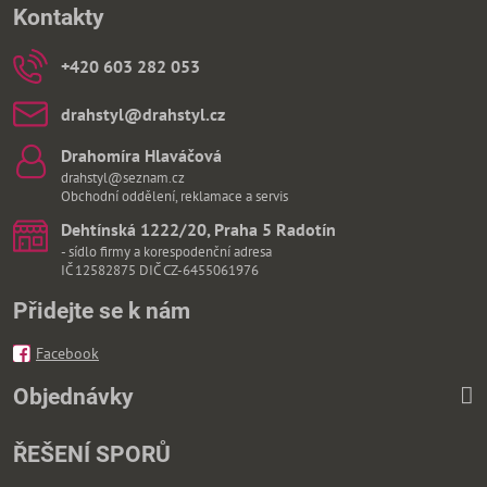
Kontakty
+420 603 282 053
drahstyl​@drahstyl​.cz
Drahomíra Hlaváčová
drahstyl@seznam.cz
Obchodní oddělení, reklamace a servis
Dehtínská 1222/20, Praha 5 Radotín
- sídlo firmy a korespodenční adresa
IČ 12582875 DIČ CZ-6455061976
Přidejte se k nám
Facebook
Objednávky
ŘEŠENÍ SPORŮ