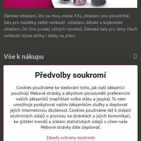
Dámské oblečení, šítí na míru, móda XXL, oblečení pro plnoštíhlé,
šaty pro moletky, velké velikosti oblečení, dětské a kojenecké
oblečení. On line prodej ušitých výrobků. Dámské šaty pro ženy všech
velikostí různé střihy i délky na přání.
Vše k nákupu
Předvolby soukromí
Zasíláme i na Slovensko
Cookies používáme ke sledování toho, jak naši zákazníci
používají Webové stránky, a abychom porozuměli preferencím
našich zákazníků (například volba státu a jazyka). To nám
umožňuje poskytovat našim zákazníkům služby a zlepšovat
jejich internetovou zkušenost. Cookies používáme též k získání
souhrnných údajů o provozu na stránkách a jejich komunikaci,
ke zjištění trendů a získání statistických údajů s cílem naše
Webové stránky dále zlepšovat.
Zásady ochrany soukromí