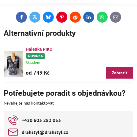
Facebook
Twitter
Bluesky
Pinterest
Reddit
LinkedIn
WhatsApp
E-
mail
Alternativní produkty
Halenka PIKO
NOVINKA
Skladem
od 749 Kč
Zobrazit
Potřebujete poradit s objednávkou?
Neváhejte nás kontaktovat
+420 603 282 053
drahstyl​@drahstyl​.cz