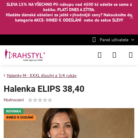
SLEVA 15% NA VŠECHNO Při nákupu nad 4500 kč odečte se samo z
košíku. PLATÍ DNES A ZÍTRA.
Hledáte dámské oblečení za ještě výhodnější ceny? Nakoukněte
do
✕
kategorie AKCE- IHNED K ODESLÁNÍ
nebo
do sekce SLEVY
Panel uživatele
Halenky M - XXXL dlouhý a 3/4 rukáv
Halenka ELIPS 38,40
Hodnocení
NOVINKA
IHNED K DODÁNÍ