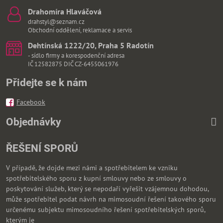
Drahomíra Hlaváčová
drahstyl@seznam.cz
Obchodní oddělení, reklamace a servis
Dehtínská 1222/20, Praha 5 Radotín
- sídlo firmy a korespodenční adresa
IČ 12582875 DIČ CZ-6455061976
Přidejte se k nám
Facebook
Objednávky
ŘEŠENÍ SPORŮ
V případě, že dojde mezi námi a spotřebitelem ke vzniku
spotřebitelského sporu z kupní smlouvy nebo ze smlouvy o
poskytování služeb, který se nepodaří vyřešit vzájemnou dohodou,
může spotřebitel podat návrh na mimosoudní řešení takového sporu
určenému subjektu mimosoudního řešení spotřebitelských sporů,
kterým je