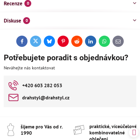
Recenze
0
Diskuse
0
Facebook
Twitter
Bluesky
Pinterest
Reddit
LinkedIn
WhatsApp
E-
mail
Potřebujete poradit s objednávkou?
Neváhejte nás kontaktovat
+420 603 282 053
drahstyl​@drahstyl​.cz
praktické, víceúčelové 
šijeme pro Vás od r​.
kombinovatelné
1990
oblečení