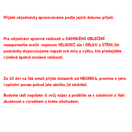
Přijaté objednávky zpracováváme podle jejich datumu přijetí.
Pro objednání správné velikosti u DÁMSKÉHO OBLEČENÍ
nezapomeňte
zvolit
nejenom VELIKOST, ale i DÉLKU a STŘIH.
Do
poznámky doporučujeme napsat své míry a výšku, tím předejděte
výměně špatně zvolené velikosti.
Za 10 dní na Váš email přijde dotazník od HEUREKA, prosíme o jeho
vyplnění pouze pokud jste zásilku již obdrželi.
Budeme rádi napíšete -li svůj názor a podělíte se s ostatními o Vaši
zkušenost s výrobkem a tímto obchodem.