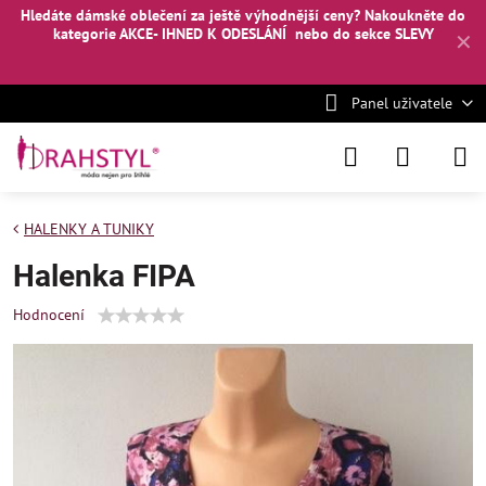
Hledáte dámské oblečení za ještě výhodnější ceny? Nakoukněte
do
kategorie AKCE- IHNED K ODESLÁNÍ
nebo
do sekce SLEVY
✕
Panel uživatele
HALENKY A TUNIKY
Halenka FIPA
Hodnocení