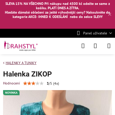
SLEVA 15% NA VŠECHNO Při nákupu nad 4500 kč odečte se samo z
košíku. PLATÍ DNES A ZÍTRA.
Hledáte dámské oblečení za ještě výhodnější ceny? Nakoukněte
do
✕
kategorie AKCE- IHNED K ODESLÁNÍ
nebo
do sekce SLEVY
Panel uživatele
HALENKY A TUNIKY
Halenka ZIKOP
Hodnocení
3
/
5
(
4
x)
NOVINKA