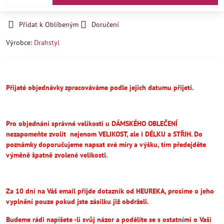
Přidat k Oblíbeným
Doručení
Výrobce:
Drahstyl
Přijaté objednávky zpracováváme podle jejich datumu přijetí.
Pro objednání správné velikosti u DÁMSKÉHO OBLEČENÍ
nezapomeňte
zvolit
nejenom VELIKOST, ale i DÉLKU a STŘIH.
Do
poznámky doporučujeme napsat své míry a výšku, tím předejděte
výměně špatně zvolené velikosti.
Za 10 dní na Váš email přijde dotazník od HEUREKA, prosíme o jeho
vyplnění pouze pokud jste zásilku již obdrželi.
Budeme rádi napíšete -li svůj názor a podělíte se s ostatními o Vaši