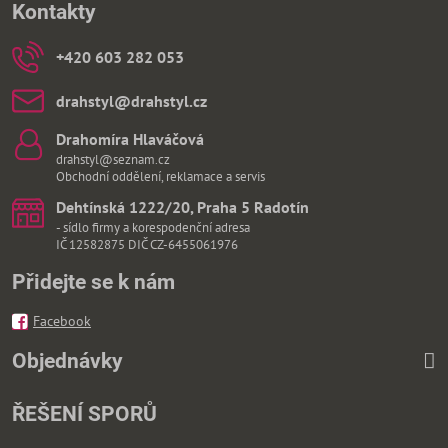
Kontakty
+420 603 282 053
drahstyl​@drahstyl​.cz
Drahomíra Hlaváčová
drahstyl@seznam.cz
Obchodní oddělení, reklamace a servis
Dehtínská 1222/20, Praha 5 Radotín
- sídlo firmy a korespodenční adresa
IČ 12582875 DIČ CZ-6455061976
Přidejte se k nám
Facebook
Objednávky
ŘEŠENÍ SPORŮ