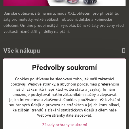
Dámské oblečení, šítí na míru, móda XXL, oblečení pro plnoštíhlé,
šaty pro moletky, velké velikosti oblečení, dětské a kojenecké
oblečení. On line prodej ušitých výrobků. Dámské šaty pro ženy všech
velikostí různé střihy i délky na přání.
Vše k nákupu
Předvolby soukromí
Zasíláme i na Slovensko
Cookies používáme ke sledování toho, jak naši zákazníci
používají Webové stránky, a abychom porozuměli preferencím
našich zákazníků (například volba státu a jazyka). To nám
umožňuje poskytovat našim zákazníkům služby a zlepšovat
jejich internetovou zkušenost. Cookies používáme též k získání
souhrnných údajů o provozu na stránkách a jejich komunikaci,
ke zjištění trendů a získání statistických údajů s cílem naše
Webové stránky dále zlepšovat.
Zásady ochrany soukromí