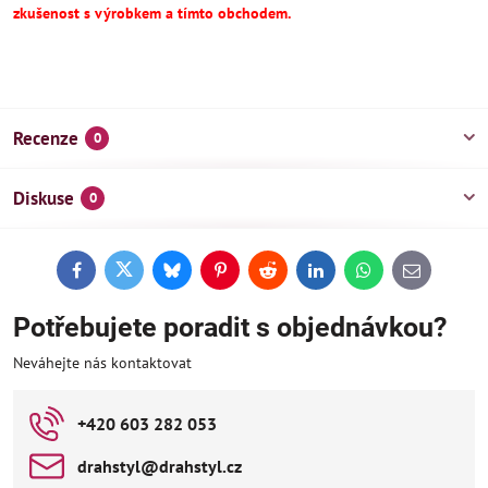
zkušenost s výrobkem a tímto obchodem.
Recenze
0
Diskuse
0
Facebook
Twitter
Bluesky
Pinterest
Reddit
LinkedIn
WhatsApp
E-
mail
Potřebujete poradit s objednávkou?
Neváhejte nás kontaktovat
+420 603 282 053
drahstyl​@drahstyl​.cz