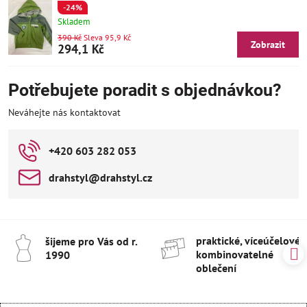
-24%
Skladem
390 Kč
Sleva 95,9 Kč
Zobrazit
294,1 Kč
Potřebujete poradit s objednávkou?
Neváhejte nás kontaktovat
+420 603 282 053
drahstyl​@drahstyl​.cz
praktické, víceúčelové 
šijeme pro Vás od r​.
kombinovatelné
1990
oblečení