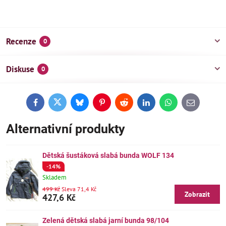
Recenze
0
Diskuse
0
Facebook
Twitter
Bluesky
Pinterest
Reddit
LinkedIn
WhatsApp
E-
mail
Alternativní produkty
Dětská šustáková slabá bunda WOLF 134
-14%
Skladem
499 Kč
Sleva 71,4 Kč
Zobrazit
427,6 Kč
Zelená dětská slabá jarní bunda 98/104