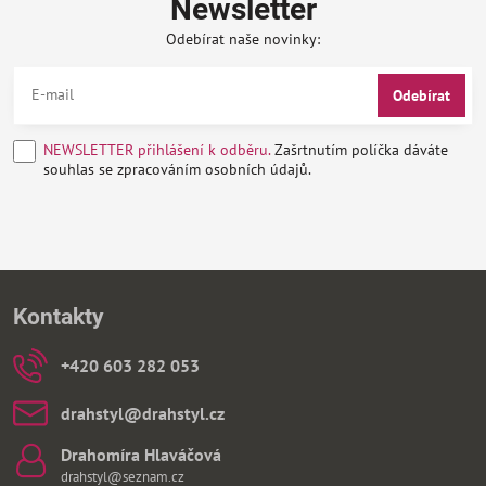
Newsletter
Odebírat naše novinky:
Odebírat
NEWSLETTER přihlášení k odběru.
Zašrtnutím políčka dáváte
souhlas se zpracováním osobních údajů.
Kontakty
+420 603 282 053
drahstyl​@drahstyl​.cz
Drahomíra Hlaváčová
drahstyl@seznam.cz