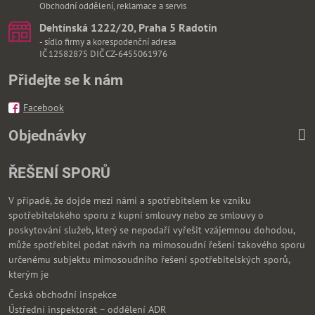
Obchodní oddělení, reklamace a servis
Dehtínská 1222/20, Praha 5 Radotín
- sídlo firmy a korespodenční adresa
IČ 12582875 DIČ CZ-6455061976
Přidejte se k nám
Facebook
Objednávky
ŘEŠENÍ SPORŮ
V případě, že dojde mezi námi a spotřebitelem ke vzniku
spotřebitelského sporu z kupní smlouvy nebo ze smlouvy o
poskytování služeb, který se nepodaří vyřešit vzájemnou dohodou,
může spotřebitel podat návrh na mimosoudní řešení takového sporu
určenému subjektu mimosoudního řešení spotřebitelských sporů,
kterým je
Česká obchodní inspekce
Ústřední inspektorát – oddělení ADR