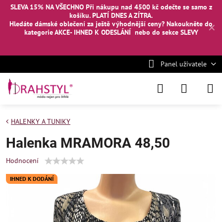
SLEVA 15% NA VŠECHNO Při nákupu nad 4500 kč odečte se samo z
košíku. PLATÍ DNES A ZÍTRA.
Hledáte dámské oblečení za ještě výhodnější ceny? Nakoukněte
do
✕
kategorie AKCE- IHNED K ODESLÁNÍ
nebo
do sekce SLEVY
Panel uživatele
HALENKY A TUNIKY
Halenka MRAMORA 48,50
Hodnocení
IHNED K DODÁNÍ