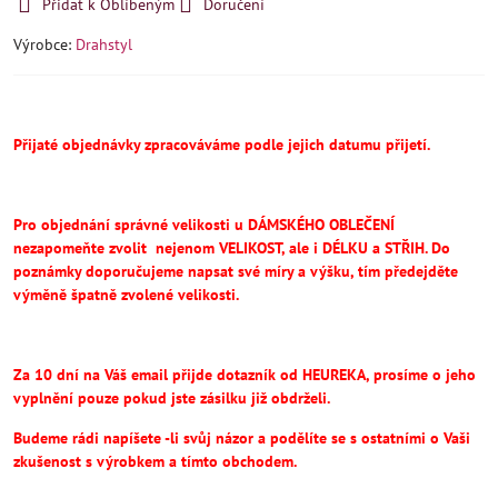
Přidat k Oblíbeným
Doručení
Výrobce:
Drahstyl
Přijaté objednávky zpracováváme podle jejich datumu přijetí.
Pro objednání správné velikosti u DÁMSKÉHO OBLEČENÍ
nezapomeňte
zvolit
nejenom VELIKOST, ale i DÉLKU a STŘIH.
Do
poznámky doporučujeme napsat své míry a výšku, tím předejděte
výměně špatně zvolené velikosti.
Za 10 dní na Váš email přijde dotazník od HEUREKA, prosíme o jeho
vyplnění pouze pokud jste zásilku již obdrželi.
Budeme rádi napíšete -li svůj názor a podělíte se s ostatními o Vaši
zkušenost s výrobkem a tímto obchodem.