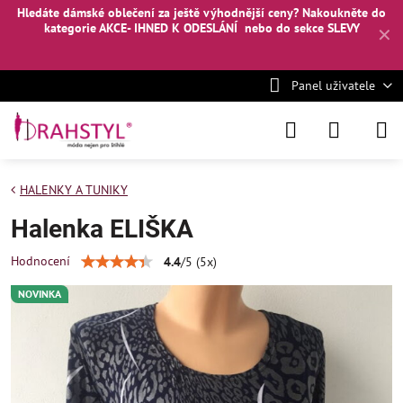
Hledáte dámské oblečení za ještě výhodnější ceny? Nakoukněte
do
kategorie AKCE- IHNED K ODESLÁNÍ
nebo
do sekce SLEVY
✕
Panel uživatele
HALENKY A TUNIKY
Halenka ELIŠKA
Hodnocení
4.4
/
5
(
5
x)
NOVINKA