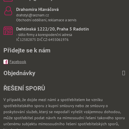
Drahomíra Hlaváčová
drahstyl@seznam.cz
Obchodní oddělení, reklamace a servis
Dehtínská 1222/20, Praha 5 Radotín
- sídlo firmy a korespodenční adresa
IČ 12582875 DIČ CZ-6455061976
Přidejte se k nám
Facebook
Objednávky
ŘEŠENÍ SPORŮ
V případě, že dojde mezi námi a spotřebitelem ke vzniku
spotřebitelského sporu z kupní smlouvy nebo ze smlouvy o
poskytování služeb, který se nepodaří vyřešit vzájemnou dohodou,
může spotřebitel podat návrh na mimosoudní řešení takového sporu
určenému subjektu mimosoudního řešení spotřebitelských sporů,