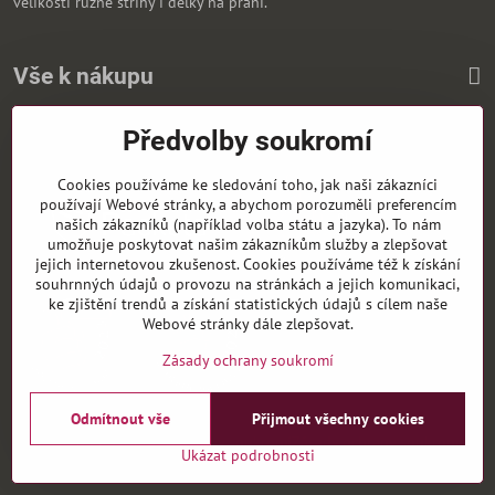
velikostí různé střihy i délky na přání.
Vše k nákupu
Předvolby soukromí
Zasíláme i na Slovensko
Cookies používáme ke sledování toho, jak naši zákazníci
používají Webové stránky, a abychom porozuměli preferencím
našich zákazníků (například volba státu a jazyka). To nám
umožňuje poskytovat našim zákazníkům služby a zlepšovat
jejich internetovou zkušenost. Cookies používáme též k získání
souhrnných údajů o provozu na stránkách a jejich komunikaci,
ke zjištění trendů a získání statistických údajů s cílem naše
Webové stránky dále zlepšovat.
Zásady ochrany soukromí
Odmítnout vše
Přijmout všechny cookies
©
2026
Copyright
Předvolby soukromí
Zásady ochrany soukromí
Ukázat podrobnosti
Vytvořeno systémem:
ByznysWeb.cz