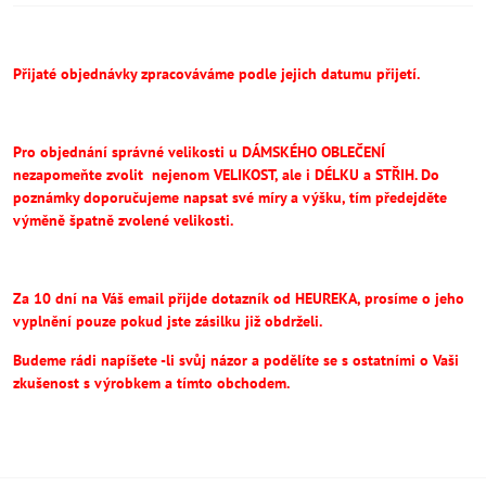
Přijaté objednávky zpracováváme podle jejich datumu přijetí.
Pro objednání správné velikosti u DÁMSKÉHO OBLEČENÍ
nezapomeňte
zvolit
nejenom VELIKOST, ale i DÉLKU a STŘIH.
Do
poznámky doporučujeme napsat své míry a výšku, tím předejděte
výměně špatně zvolené velikosti.
Za 10 dní na Váš email přijde dotazník od HEUREKA, prosíme o jeho
vyplnění pouze pokud jste zásilku již obdrželi.
Budeme rádi napíšete -li svůj názor a podělíte se s ostatními o Vaši
zkušenost s výrobkem a tímto obchodem.