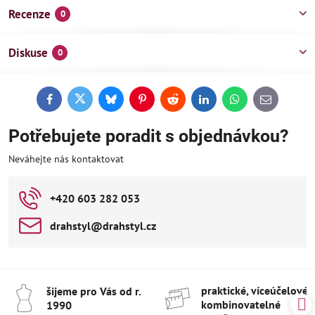
Recenze
0
Diskuse
0
Facebook
Twitter
Bluesky
Pinterest
Reddit
LinkedIn
WhatsApp
E-
mail
Potřebujete poradit s objednávkou?
Neváhejte nás kontaktovat
+420 603 282 053
drahstyl​@drahstyl​.cz
praktické, víceúčelové 
šijeme pro Vás od r​.
kombinovatelné
1990