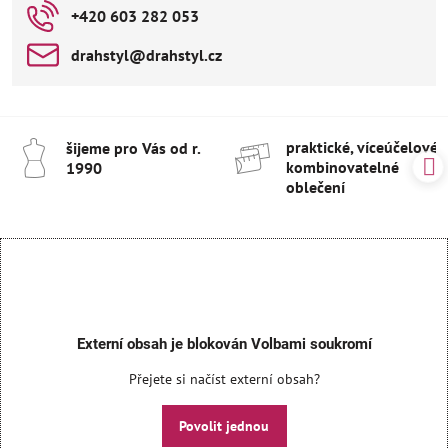
+420 603 282 053
drahstyl​@drahstyl​.cz
praktické, víceúčelové 
šijeme pro Vás od r​.
kombinovatelné
1990
oblečení
Externí obsah je blokován Volbami soukromí
Přejete si načíst externí obsah?
Povolit jednou