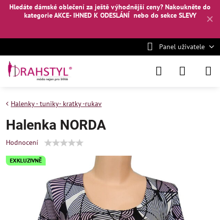
Hledáte dámské oblečení za ještě výhodnější ceny? Nakoukněte
do
kategorie AKCE- IHNED K ODESLÁNÍ
nebo
do sekce SLEVY
✕
Panel uživatele
Halenky - tuniky- kratky -rukav
Halenka NORDA
Hodnocení
EXKLUZIVNĚ