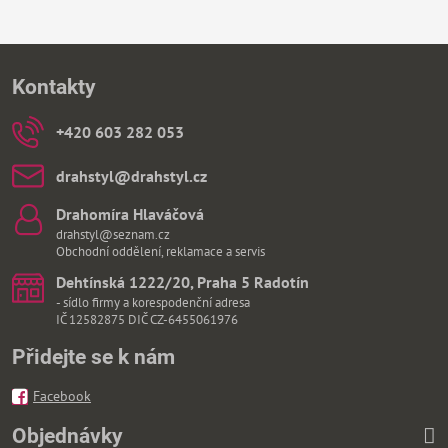
Kontakty
+420 603 282 053
drahstyl​@drahstyl​.cz
Drahomíra Hlaváčová
drahstyl@seznam.cz
Obchodní oddělení, reklamace a servis
Dehtínská 1222/20, Praha 5 Radotín
- sídlo firmy a korespodenční adresa
IČ 12582875 DIČ CZ-6455061976
Přidejte se k nám
Facebook
Objednávky