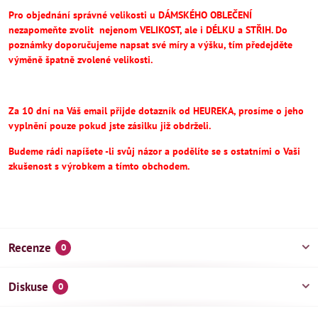
Pro objednání správné velikosti u DÁMSKÉHO OBLEČENÍ
nezapomeňte
zvolit
nejenom VELIKOST, ale i DÉLKU a STŘIH.
Do
poznámky doporučujeme napsat své míry a výšku, tím předejděte
výměně špatně zvolené velikosti.
Za 10 dní na Váš email přijde dotazník od HEUREKA, prosíme o jeho
vyplnění pouze pokud jste zásilku již obdrželi.
Budeme rádi napíšete -li svůj názor a podělíte se s ostatními o Vaši
zkušenost s výrobkem a tímto obchodem.
Recenze
0
Diskuse
0