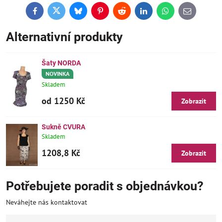
Facebook
Twitter
Bluesky
Pinterest
Reddit
LinkedIn
WhatsApp
E-
mail
Alternativní produkty
Šaty NORDA
NOVINKA
Skladem
od 1250 Kč
Zobrazit
Sukně CVURA
Skladem
1208,8 Kč
Zobrazit
Potřebujete poradit s objednávkou?
Neváhejte nás kontaktovat