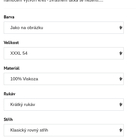
namočení vytvoří kreš - zvrásnění látka se nežehlí....
Barva
Velikost
Materiál
Rukáv
Střih