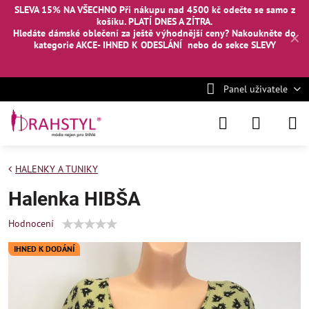
SLEVA 15% NA VŠECHNO Při nákupu nad 4500 kč odečte se samo z
košíku. PLATÍ DNES A ZÍTRA.
Hledáte dámské oblečení za ještě výhodnější ceny? Nakoukněte
do
✕
kategorie AKCE- IHNED K ODESLÁNÍ
nebo
do sekce SLEVY
Panel uživatele
HALENKY A TUNIKY
Halenka HIBŠA
Hodnocení
IHNED K DODÁNÍ