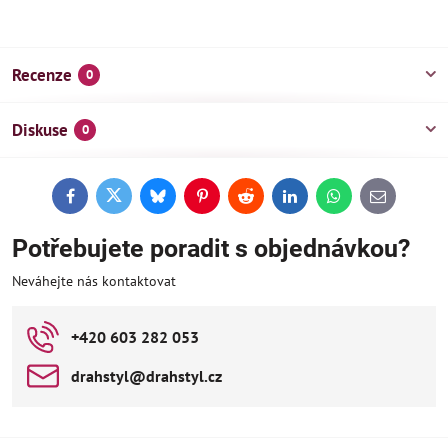
Recenze
0
Diskuse
0
Facebook
Twitter
Bluesky
Pinterest
Reddit
LinkedIn
WhatsApp
E-
mail
Potřebujete poradit s objednávkou?
Neváhejte nás kontaktovat
+420 603 282 053
drahstyl​@drahstyl​.cz