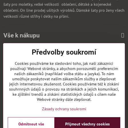
šaty pro moletky, velké velikosti oblečení, dětské a kojenecké
oblečení. On line prodej ušitých výrobků. Dámské šaty pro ženy všech
velikostí různé střihy i délky na přání.
Vše k nákupu
Předvolby soukromí
Zasíláme i na Slovensko
Cookies používáme ke sledování toho, jak naši zákazníci
používají Webové stránky, a abychom porozuměli preferencím
našich zákazníků (například volba státu a jazyka). To nám
umožňuje poskytovat našim zákazníkům služby a zlepšovat
jejich internetovou zkušenost. Cookies používáme též k získání
souhrnných údajů o provozu na stránkách a jejich komunikaci,
ke zjištění trendů a získání statistických údajů s cílem naše
Webové stránky dále zlepšovat.
Zásady ochrany soukromí
Odmítnout vše
Přijmout všechny cookies