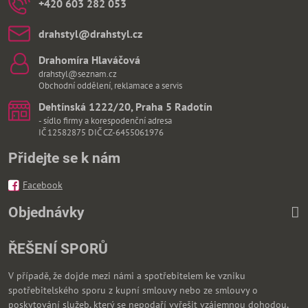
+420 603 282 053
drahstyl​@drahstyl​.cz
Drahomíra Hlaváčová
drahstyl@seznam.cz
Obchodní oddělení, reklamace a servis
Dehtínská 1222/20, Praha 5 Radotín
- sídlo firmy a korespodenční adresa
IČ 12582875 DIČ CZ-6455061976
Přidejte se k nám
Facebook
Objednávky
ŘEŠENÍ SPORŮ
V případě, že dojde mezi námi a spotřebitelem ke vzniku
spotřebitelského sporu z kupní smlouvy nebo ze smlouvy o
poskytování služeb, který se nepodaří vyřešit vzájemnou dohodou,