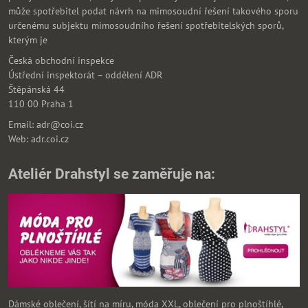
může spotřebitel podat návrh na mimosoudní řešení takového sporu
určenému subjektu mimosoudního řešení spotřebitelských sporů,
kterým je
Česká obchodní inspekce
Ústřední inspektorát – oddělení ADR
Štěpánská 44
110 00 Praha 1
Email: adr@coi.cz
Web: adr.coi.cz
Ateliér Drahstyl se zaměřuje na:
Dámské oblečení, šítí na míru, móda XXL, oblečení pro plnoštíhlé,