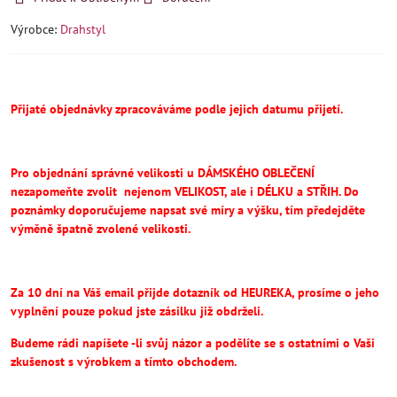
Výrobce:
Drahstyl
Přijaté objednávky zpracováváme podle jejich datumu přijetí.
Pro objednání správné velikosti u DÁMSKÉHO OBLEČENÍ
nezapomeňte
zvolit
nejenom VELIKOST, ale i DÉLKU a STŘIH.
Do
poznámky doporučujeme napsat své míry a výšku, tím předejděte
výměně špatně zvolené velikosti.
Za 10 dní na Váš email přijde dotazník od HEUREKA, prosíme o jeho
vyplnění pouze pokud jste zásilku již obdrželi.
Budeme rádi napíšete -li svůj názor a podělíte se s ostatními o Vaši
zkušenost s výrobkem a tímto obchodem.