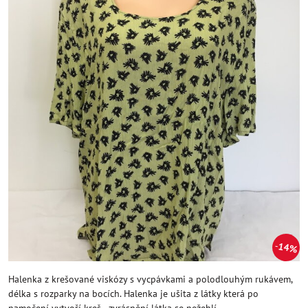
14%
Halenka z krešované viskózy s vycpávkami a polodlouhým rukávem,
délka s rozparky na bocích. Halenka je ušita z látky která po