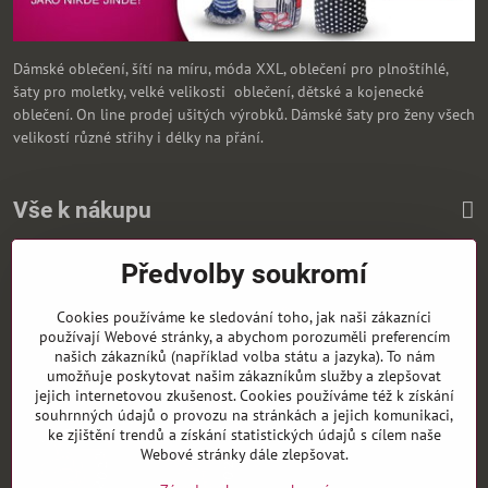
Dámské oblečení, šítí na míru, móda XXL, oblečení pro plnoštíhlé,
šaty pro moletky, velké velikosti oblečení, dětské a kojenecké
oblečení. On line prodej ušitých výrobků. Dámské šaty pro ženy všech
velikostí různé střihy i délky na přání.
Vše k nákupu
Předvolby soukromí
Zasíláme i na Slovensko
Cookies používáme ke sledování toho, jak naši zákazníci
používají Webové stránky, a abychom porozuměli preferencím
našich zákazníků (například volba státu a jazyka). To nám
umožňuje poskytovat našim zákazníkům služby a zlepšovat
jejich internetovou zkušenost. Cookies používáme též k získání
souhrnných údajů o provozu na stránkách a jejich komunikaci,
ke zjištění trendů a získání statistických údajů s cílem naše
Webové stránky dále zlepšovat.