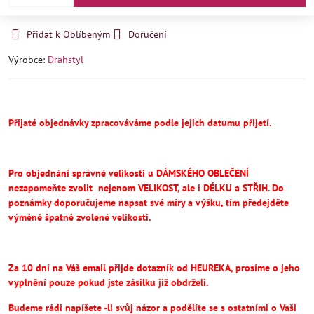
Přidat k Oblíbeným
Doručení
Výrobce:
Drahstyl
Přijaté objednávky zpracováváme podle jejich datumu přijetí.
Pro objednání správné velikosti u DÁMSKÉHO OBLEČENÍ
nezapomeňte
zvolit
nejenom VELIKOST, ale i DÉLKU a STŘIH.
Do
poznámky doporučujeme napsat své míry a výšku, tím předejděte
výměně špatně zvolené velikosti.
Za 10 dní na Váš email přijde dotazník od HEUREKA, prosíme o jeho
vyplnění pouze pokud jste zásilku již obdrželi.
Budeme rádi napíšete -li svůj názor a podělíte se s ostatními o Vaši