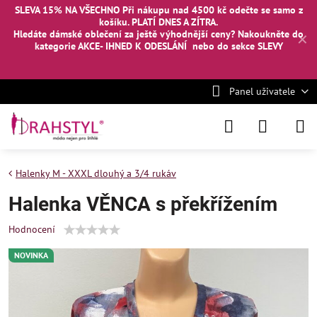
SLEVA 15% NA VŠECHNO Při nákupu nad 4500 kč odečte se samo z
košíku. PLATÍ DNES A ZÍTRA.
Hledáte dámské oblečení za ještě výhodnější ceny? Nakoukněte
do
✕
kategorie AKCE- IHNED K ODESLÁNÍ
nebo
do sekce SLEVY
Panel uživatele
Halenky M - XXXL dlouhý a 3/4 rukáv
Halenka VĚNCA s překřížením
Hodnocení
NOVINKA