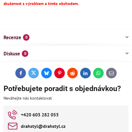
zkušenost s výrobkem a tímto obchodem.
Recenze
0
Diskuse
0
Facebook
Twitter
Bluesky
Pinterest
Reddit
LinkedIn
WhatsApp
E-
mail
Potřebujete poradit s objednávkou?
Neváhejte nás kontaktovat
+420 603 282 053
drahstyl​@drahstyl​.cz