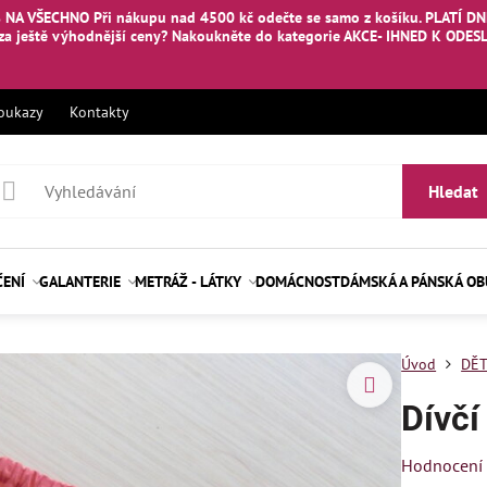
 NA VŠECHNO Při nákupu nad 4500 kč odečte se samo z košíku. PLATÍ DNE
za ještě výhodnější ceny? Nakoukněte
do kategorie AKCE- IHNED K ODES
oukazy
Kontakty
Hledat
ČENÍ
GALANTERIE
METRÁŽ - LÁTKY
DOMÁCNOST
DÁMSKÁ A PÁNSKÁ O
Úvod
DĚT
Dívčí
Hodnocení