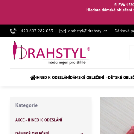
SLEVA 15%
Hledáte dámské oblečení 
+420 603 282 053
drahstyl@drahstyl.cz
Dárkové p
IHNED K ODESLÁNÍ
DÁMSKÉ OBLEČENÍ
DĚTSKÉ OBLE
Kategorie
AKCE - IHNED K ODESLÁNÍ
DÁMSKÉ OBLEČENÍ