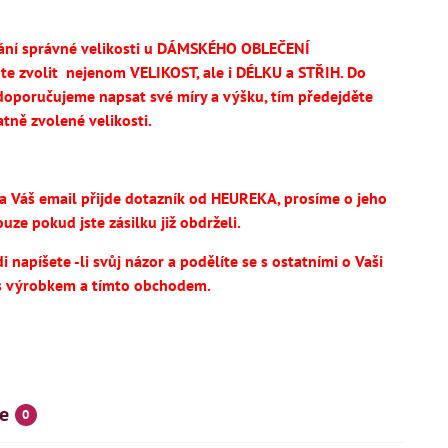
ání správné velikosti u DÁMSKÉHO OBLEČENÍ
te
zvolit
nejenom VELIKOST, ale i DÉLKU a STŘIH.
Do
oporučujeme napsat své míry a výšku, tím předejděte
tně zvolené velikosti.
na Váš email přijde dotazník od HEUREKA, prosíme o jeho
uze pokud jste zásilku již obdrželi.
 napíšete -li svůj názor a podělíte se s ostatními o Vaši
s výrobkem a tímto obchodem.
e
0