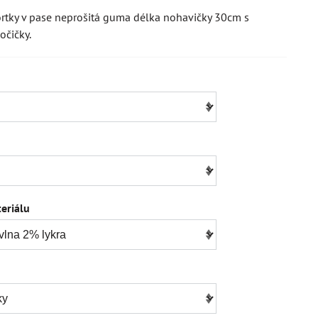
ortky v pase neprošitá guma délka nohavičky 30cm s
očičky.
eriálu