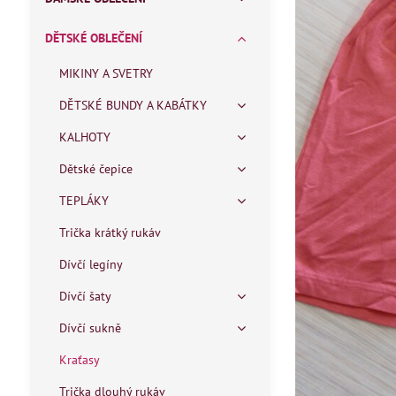
DĚTSKÉ OBLEČENÍ
MIKINY A SVETRY
DĚTSKÉ BUNDY A KABÁTKY
KALHOTY
Dětské čepice
TEPLÁKY
Trička krátký rukáv
Dívčí legíny
Dívčí šaty
Dívčí sukně
Kraťasy
Trička dlouhý rukáv