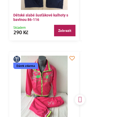
Dětské slabé šusťákové kalhoty s
Bavlněné letní kalh
bavlnou 86-116
104,110,116
Skladem
Skladem
Zobrazit
290 Kč
290 Kč
Dárek zdarma