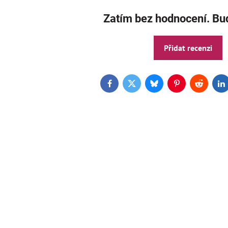
Zatím bez hodnocení. Buď
Přidat recenzi
Facebook
Twitter
Bluesky
Pinterest
Reddit
L
AKCE
ČE