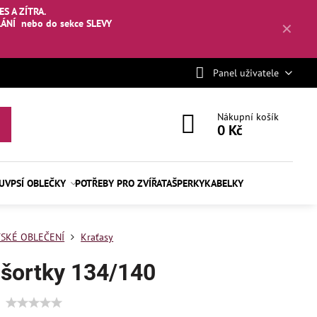
S A ZÍTRA.
LÁNÍ
nebo
do sekce SLEVY
✕
Panel uživatele
Nákupní košík
0 Kč
BUV
PSÍ OBLEČKY
POTŘEBY PRO ZVÍŘATA
ŠPERKY
KABELKY
SKÉ OBLEČENÍ
Kraťasy
 šortky 134/140