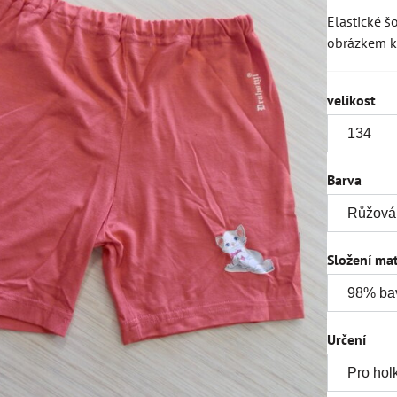
Elastické š
obrázkem k
velikost
Barva
Složení mat
Určení