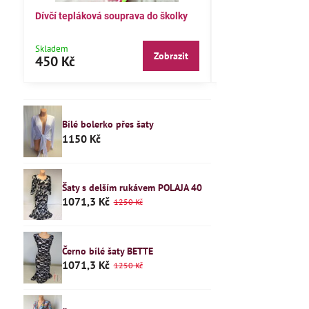
Dívčí tepláková souprava do školky
Dětské pyžamo 122
Skladem
Skladem
Zobrazit
450 Kč
240 Kč
Bílé bolerko přes šaty
1150 Kč
Šaty s delším rukávem POLAJA 40
1071,3 Kč
1250 Kč
Černo bílé šaty BETTE
1071,3 Kč
1250 Kč