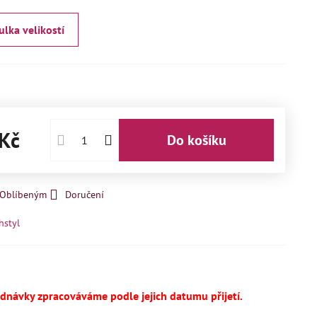
ulka velikostí
Kč
Do košíku
k Oblíbeným
Doručení
hstyl
ednávky zpracováváme podle jejich datumu přijetí.