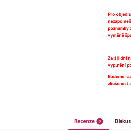
Pro objedn
nezapomeň
poznámky d
výměně špa
Za 10 dní 
vyplnění po
Budeme rádi
zkušenost 
Recenze
Diskus
0