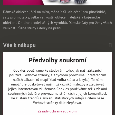
Dámské oblečení, šítí na míru, móda XXL, oblečení pro plnoštíhlé,
šaty pro moletky, velké velikosti oblečení, dětské a kojenecké
oblečení. On line prodej ušitých výrobků. Dámské šaty pro ženy všech
velikostí různé střihy i délky na přání.
Vše k nákupu
Předvolby soukromí
Zasíláme i na Slovensko
Cookies používáme ke sledování toho, jak naši zákazníci
používají Webové stránky, a abychom porozuměli preferencím
našich zákazníků (například volba státu a jazyka). To nám
umožňuje poskytovat našim zákazníkům služby a zlepšovat
jejich internetovou zkušenost. Cookies používáme též k získání
souhrnných údajů o provozu na stránkách a jejich komunikaci,
ke zjištění trendů a získání statistických údajů s cílem naše
Webové stránky dále zlepšovat.
Zásady ochrany soukromí