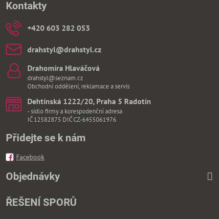
Kontakty
+420 603 282 053
drahstyl​@drahstyl​.cz
Drahomíra Hlaváčová
drahstyl@seznam.cz
Obchodní oddělení, reklamace a servis
Dehtínská 1222/20, Praha 5 Radotín
- sídlo firmy a korespodenční adresa
IČ 12582875 DIČ CZ-6455061976
Přidejte se k nám
Facebook
Objednávky
ŘEŠENÍ SPORŮ