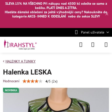
SLEVA 15% NA VŠECHNO Při nákupu nad 4500 kč odečte se samo z
košíku. PLATÍ DNES A ZÍTRA.
Hledáte dámské oblečení za ještě výhodnější ceny? Nakoukněte
do
✕
kategorie AKCE- IHNED K ODESLÁNÍ
nebo
do sekce SLEVY
Panel uživatele
HALENKY A TUNIKY
Halenka LESKA
Hodnocení
4
/
5
(
2
x)
NOVINKA