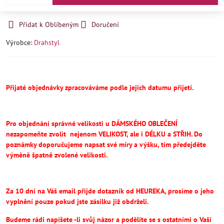
Přidat k Oblíbeným
Doručení
Výrobce:
Drahstyl
Přijaté objednávky zpracováváme podle jejich datumu přijetí.
Pro objednání správné velikosti u DÁMSKÉHO OBLEČENÍ
nezapomeňte
zvolit
nejenom VELIKOST, ale i DÉLKU a STŘIH.
Do
poznámky doporučujeme napsat své míry a výšku, tím předejděte
výměně špatně zvolené velikosti.
Za 10 dní na Váš email přijde dotazník od HEUREKA, prosíme o jeho
vyplnění pouze pokud jste zásilku již obdrželi.
Budeme rádi napíšete -li svůj názor a podělíte se s ostatními o Vaši