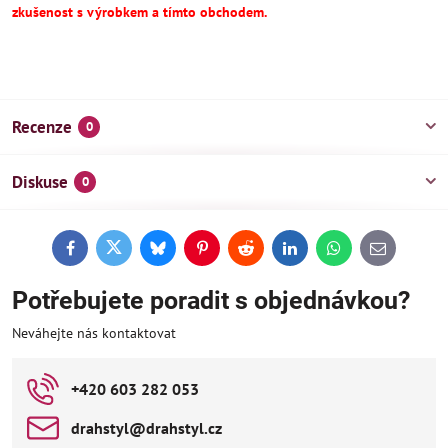
zkušenost s výrobkem a tímto obchodem.
Recenze
0
Diskuse
0
Facebook
Twitter
Bluesky
Pinterest
Reddit
LinkedIn
WhatsApp
E-
mail
Potřebujete poradit s objednávkou?
Neváhejte nás kontaktovat
+420 603 282 053
drahstyl​@drahstyl​.cz