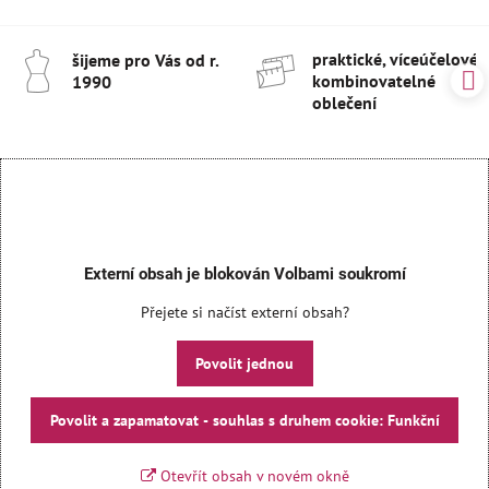
praktické, víceúčelové 
šijeme pro Vás od r​.
kombinovatelné
1990
oblečení
Externí obsah je blokován Volbami soukromí
Přejete si načíst externí obsah?
Povolit jednou
Povolit a zapamatovat - souhlas s druhem cookie: Funkční
Otevřít obsah v novém okně