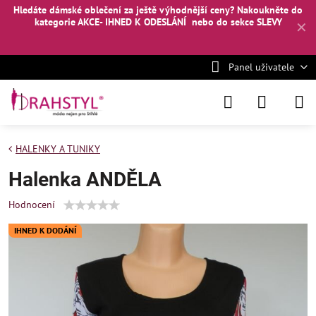
Hledáte dámské oblečení za ještě výhodnější ceny? Nakoukněte
do
kategorie AKCE- IHNED K ODESLÁNÍ
nebo
do sekce SLEVY
✕
Panel uživatele
HALENKY A TUNIKY
Halenka ANDĚLA
Hodnocení
IHNED K DODÁNÍ