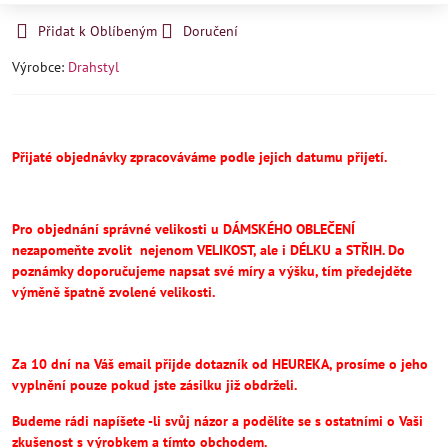
Přidat k Oblíbeným
Doručení
Výrobce:
Drahstyl
Přijaté objednávky zpracováváme podle jejich datumu přijetí.
Pro objednání správné velikosti u DÁMSKÉHO OBLEČENÍ
nezapomeňte
zvolit
nejenom VELIKOST, ale i DÉLKU a STŘIH.
Do
poznámky doporučujeme napsat své míry a výšku, tím předejděte
výměně špatně zvolené velikosti.
Za 10 dní na Váš email přijde dotazník od HEUREKA, prosíme o jeho
vyplnění pouze pokud jste zásilku již obdrželi.
Budeme rádi napíšete -li svůj názor a podělíte se s ostatními o Vaši
zkušenost s výrobkem a tímto obchodem.