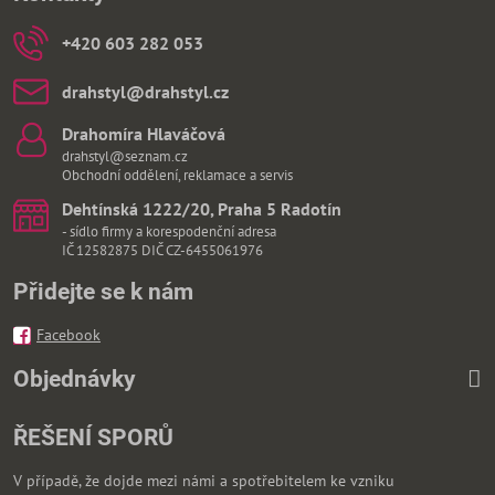
+420 603 282 053
drahstyl​@drahstyl​.cz
Drahomíra Hlaváčová
drahstyl@seznam.cz
Obchodní oddělení, reklamace a servis
Dehtínská 1222/20, Praha 5 Radotín
- sídlo firmy a korespodenční adresa
IČ 12582875 DIČ CZ-6455061976
Přidejte se k nám
Facebook
Objednávky
ŘEŠENÍ SPORŮ
V případě, že dojde mezi námi a spotřebitelem ke vzniku