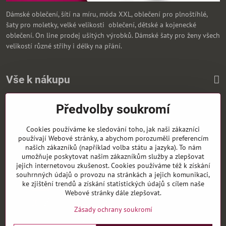
Dámské oblečení, šítí na míru, móda XXL, oblečení pro plnoštíhlé,
šaty pro moletky, velké velikosti oblečení, dětské a kojenecké
oblečení. On line prodej ušitých výrobků. Dámské šaty pro ženy všech
velikostí různé střihy i délky na přání.
Vše k nákupu
Předvolby soukromí
Zasíláme i na Slovensko
Cookies používáme ke sledování toho, jak naši zákazníci
používají Webové stránky, a abychom porozuměli preferencím
našich zákazníků (například volba státu a jazyka). To nám
umožňuje poskytovat našim zákazníkům služby a zlepšovat
jejich internetovou zkušenost. Cookies používáme též k získání
souhrnných údajů o provozu na stránkách a jejich komunikaci,
ke zjištění trendů a získání statistických údajů s cílem naše
Webové stránky dále zlepšovat.
Zásady ochrany soukromí