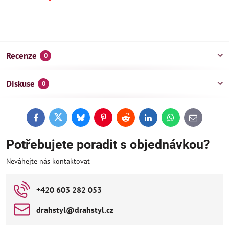
Recenze
0
Diskuse
0
Facebook
Twitter
Bluesky
Pinterest
Reddit
LinkedIn
WhatsApp
E-
mail
Potřebujete poradit s objednávkou?
Neváhejte nás kontaktovat
+420 603 282 053
drahstyl​@drahstyl​.cz