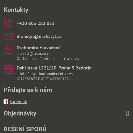
Kontakty
+420 603 282 053
drahstyl​@drahstyl​.cz
Drahomíra Hlaváčová
drahstyl@seznam.cz
Obchodní oddělení, reklamace a servis
Dehtínská 1222/20, Praha 5 Radotín
- sídlo firmy a korespodenční adresa
IČ 12582875 DIČ CZ-6455061976
Přidejte se k nám
Facebook
Objednávky
ŘEŠENÍ SPORŮ