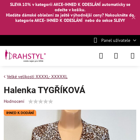
SLEVA 10% v kategorii AKCE-IHNED K ODESLÁNÍ automaticky se
odečte v košíku.
Hledáte dámské oblečení za ještě výhodnější ceny? Nakoukněte
do
✕
kategorie AKCE- IHNED K ODESLÁNÍ
nebo
do sekce SLEVY
Panel uživatele
Velké velikosti XXXXL- XXXXXL
Halenka TYGŘÍKOVÁ
Hodnocení
IHNED K DODÁNÍ