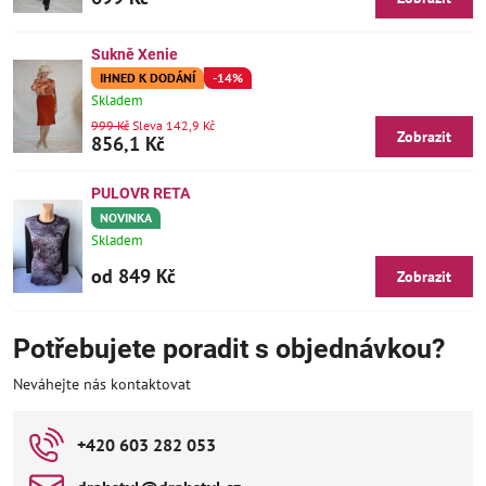
Sukně Xenie
IHNED K DODÁNÍ
-14%
Skladem
999 Kč
Sleva 142,9 Kč
Zobrazit
856,1 Kč
PULOVR RETA
NOVINKA
Skladem
od 849 Kč
Zobrazit
Potřebujete poradit s objednávkou?
Neváhejte nás kontaktovat
+420 603 282 053