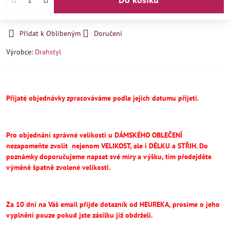
Přidat k Oblíbeným
Doručení
Výrobce:
Drahstyl
Přijaté objednávky zpracováváme podle jejich datumu přijetí.
Pro objednání správné velikosti u DÁMSKÉHO OBLEČENÍ
nezapomeňte
zvolit
nejenom VELIKOST, ale i DÉLKU a STŘIH.
Do
poznámky doporučujeme napsat své míry a výšku, tím předejděte
výměně špatně zvolené velikosti.
Za 10 dní na Váš email přijde dotazník od HEUREKA, prosíme o jeho
vyplnění pouze pokud jste zásilku již obdrželi.