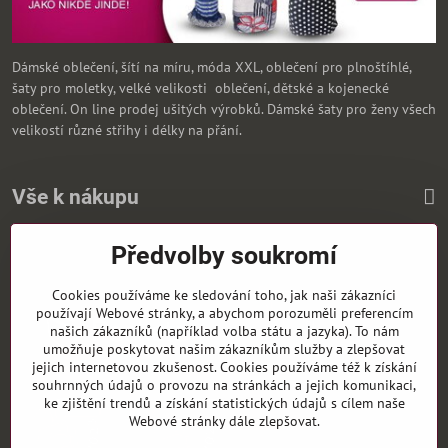
Dámské oblečení, šítí na míru, móda XXL, oblečení pro plnoštíhlé,
šaty pro moletky, velké velikosti oblečení, dětské a kojenecké
oblečení. On line prodej ušitých výrobků. Dámské šaty pro ženy všech
velikostí různé střihy i délky na přání.
Vše k nákupu
Předvolby soukromí
Zasíláme i na Slovensko
Cookies používáme ke sledování toho, jak naši zákazníci
používají Webové stránky, a abychom porozuměli preferencím
našich zákazníků (například volba státu a jazyka). To nám
umožňuje poskytovat našim zákazníkům služby a zlepšovat
jejich internetovou zkušenost. Cookies používáme též k získání
souhrnných údajů o provozu na stránkách a jejich komunikaci,
ke zjištění trendů a získání statistických údajů s cílem naše
Webové stránky dále zlepšovat.