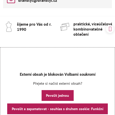
drahstyl​@drahstyl​.cz
praktické, víceúčelové 
šijeme pro Vás od r​.
kombinovatelné
1990
oblečení
Externí obsah je blokován Volbami soukromí
Přejete si načíst externí obsah?
Povolit jednou
Povolit a zapamatovat - souhlas s druhem cookie: Funkční