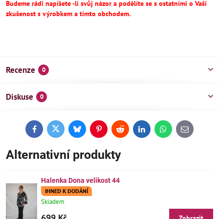
Budeme rádi napíšete -li svůj názor a podělíte se s ostatními o Vaši
zkušenost s výrobkem a tímto obchodem.
Recenze
0
Diskuse
0
Facebook
Twitter
Bluesky
Pinterest
Reddit
LinkedIn
WhatsApp
E-
mail
Alternativní produkty
Halenka Dona velikost 44
IHNED K DODÁNÍ
Skladem
699 Kč
Zobrazit