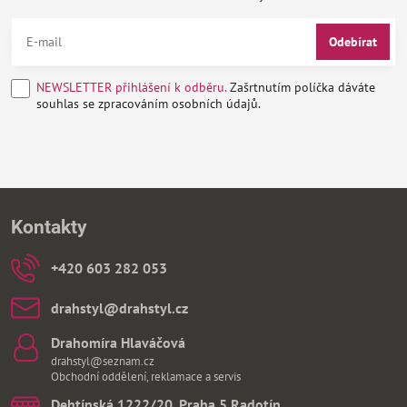
Odebírat
NEWSLETTER přihlášení k odběru.
Zašrtnutím políčka dáváte
souhlas se zpracováním osobních údajů.
Kontakty
+420 603 282 053
drahstyl​@drahstyl​.cz
Drahomíra Hlaváčová
drahstyl@seznam.cz
Obchodní oddělení, reklamace a servis
Dehtínská 1222/20, Praha 5 Radotín