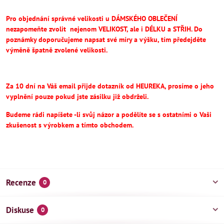
Pro objednání správné velikosti u DÁMSKÉHO OBLEČENÍ
nezapomeňte
zvolit
nejenom VELIKOST, ale i DÉLKU a STŘIH.
Do
poznámky doporučujeme napsat své míry a výšku, tím předejděte
výměně špatně zvolené velikosti.
Za 10 dní na Váš email přijde dotazník od HEUREKA, prosíme o jeho
vyplnění pouze pokud jste zásilku již obdrželi.
Budeme rádi napíšete -li svůj názor a podělíte se s ostatními o Vaši
zkušenost s výrobkem a tímto obchodem.
Recenze
0
Diskuse
0