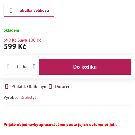
Tabulka velikostí
Skladem
699 Kč
Sleva
100 Kč
599 Kč
Do košíku
bal
Přidat k Oblíbeným
Doručení
Výrobce:
Drahstyl
Přijaté objednávky zpracováváme podle jejich datumu přijetí.