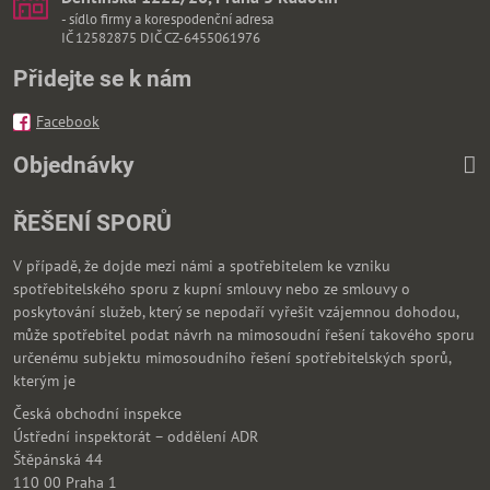
- sídlo firmy a korespodenční adresa
IČ 12582875 DIČ CZ-6455061976
Přidejte se k nám
Facebook
Objednávky
ŘEŠENÍ SPORŮ
V případě, že dojde mezi námi a spotřebitelem ke vzniku
spotřebitelského sporu z kupní smlouvy nebo ze smlouvy o
poskytování služeb, který se nepodaří vyřešit vzájemnou dohodou,
může spotřebitel podat návrh na mimosoudní řešení takového sporu
určenému subjektu mimosoudního řešení spotřebitelských sporů,
kterým je
Česká obchodní inspekce
Ústřední inspektorát – oddělení ADR
Štěpánská 44
110 00 Praha 1