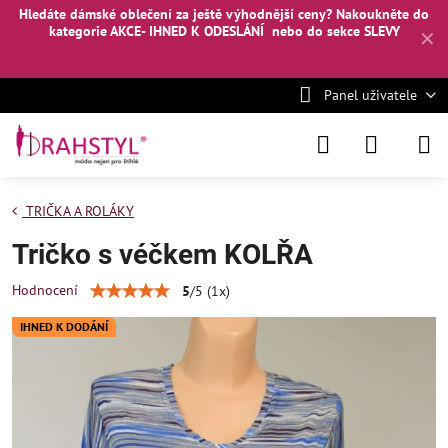
Hledáte dámské oblečení za ještě výhodnější ceny? Nakoukněte
do
kategorie AKCE- IHNED K ODESLÁNÍ
nebo
do sekce SLEVY
✕
Panel uživatele
TRIČKA A ROLÁKY
Tričko s véčkem KOLŘA
Hodnocení
5
/
5
(
1
x)
IHNED K DODÁNÍ