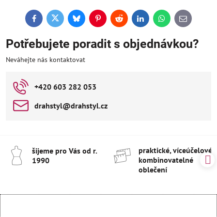
Facebook
Twitter
Bluesky
Pinterest
Reddit
LinkedIn
WhatsApp
E-
mail
Potřebujete poradit s objednávkou?
Neváhejte nás kontaktovat
+420 603 282 053
drahstyl​@drahstyl​.cz
praktické, víceúčelové 
šijeme pro Vás od r​.
kombinovatelné
1990
oblečení