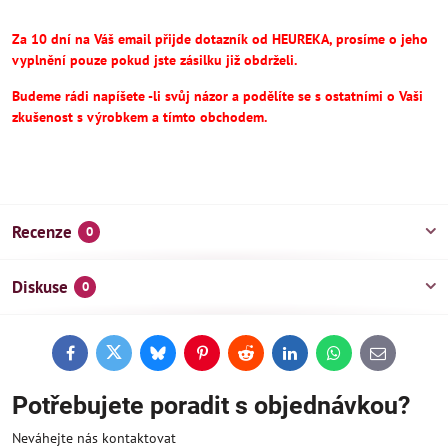
Za 10 dní na Váš email přijde dotazník od HEUREKA, prosíme o jeho
vyplnění pouze pokud jste zásilku již obdrželi.
Budeme rádi napíšete -li svůj názor a podělíte se s ostatními o Vaši
zkušenost s výrobkem a tímto obchodem.
Recenze
0
Diskuse
0
Facebook
Twitter
Bluesky
Pinterest
Reddit
LinkedIn
WhatsApp
E-
mail
Potřebujete poradit s objednávkou?
Neváhejte nás kontaktovat