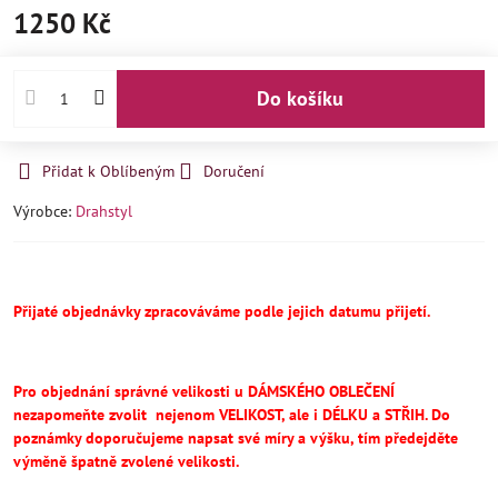
1250 Kč
Do košíku
Přidat k Oblíbeným
Doručení
Výrobce:
Drahstyl
Přijaté objednávky zpracováváme podle jejich datumu přijetí.
Pro objednání správné velikosti u DÁMSKÉHO OBLEČENÍ
nezapomeňte
zvolit
nejenom VELIKOST, ale i DÉLKU a STŘIH.
Do
poznámky doporučujeme napsat své míry a výšku, tím předejděte
výměně špatně zvolené velikosti.