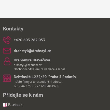
Kontakty
+420 603 282 053
drahstyl​@drahstyl​.cz
Drahomíra Hlaváčová
drahstyl@seznam.cz
Obchodní oddělení, reklamace a servis
Dehtínská 1222/20, Praha 5 Radotín
- sídlo firmy a korespodenční adresa
IČ 12582875 DIČ CZ-6455061976
Přidejte se k nám
Facebook