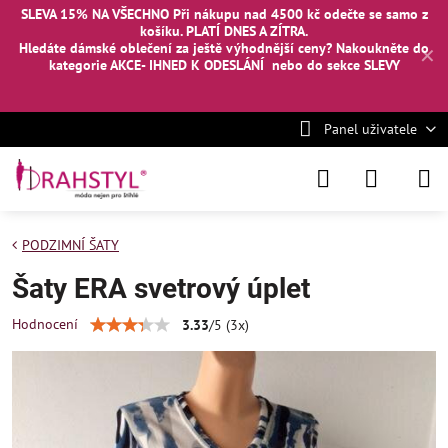
SLEVA 15% NA VŠECHNO Při nákupu nad 4500 kč odečte se samo z
košíku. PLATÍ DNES A ZÍTRA.
Hledáte dámské oblečení za ještě výhodnější ceny? Nakoukněte
do
✕
kategorie AKCE- IHNED K ODESLÁNÍ
nebo
do sekce SLEVY
Panel uživatele
PODZIMNÍ ŠATY
Šaty ERA svetrový úplet
Hodnocení
3.33
/
5
(
3
x)