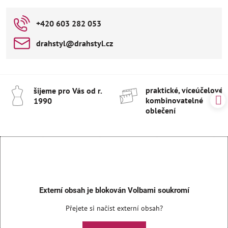
+420 603 282 053
drahstyl​@drahstyl​.cz
praktické, víceúčelové 
šijeme pro Vás od r​.
kombinovatelné
1990
oblečení
Externí obsah je blokován Volbami soukromí
Přejete si načíst externí obsah?