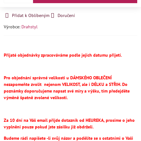
Přidat k Oblíbeným
Doručení
Výrobce:
Drahstyl
Přijaté objednávky zpracováváme podle jejich datumu přijetí.
Pro objednání správné velikosti u DÁMSKÉHO OBLEČENÍ
nezapomeňte
zvolit
nejenom VELIKOST, ale i DÉLKU a STŘIH.
Do
poznámky doporučujeme napsat své míry a výšku, tím předejděte
výměně špatně zvolené velikosti.
Za 10 dní na Váš email přijde dotazník od HEUREKA, prosíme o jeho
vyplnění pouze pokud jste zásilku již obdrželi.
Budeme rádi napíšete -li svůj názor a podělíte se s ostatními o Vaši