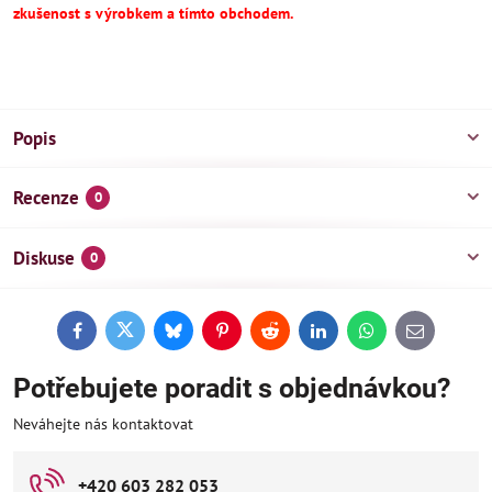
zkušenost s výrobkem a tímto obchodem.
Popis
Recenze
0
Diskuse
0
Facebook
Twitter
Bluesky
Pinterest
Reddit
LinkedIn
WhatsApp
E-
mail
Potřebujete poradit s objednávkou?
Neváhejte nás kontaktovat
+420 603 282 053