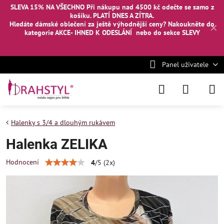
SLEVA 15% NA VŠECHNO Při nákupu nad 4500 kč odečte se samo z
košíku. PLATÍ DNES A ZÍTRA.
Hledáte dámské oblečení za ještě výhodnější ceny? Nakoukněte
do
✕
kategorie AKCE- IHNED K ODESLÁNÍ
nebo
do sekce SLEVY
Panel uživatele
Halenky s 3/4 a dlouhým rukávem
Halenka ZELIKA
Hodnocení
4
/
5
(
2
x)