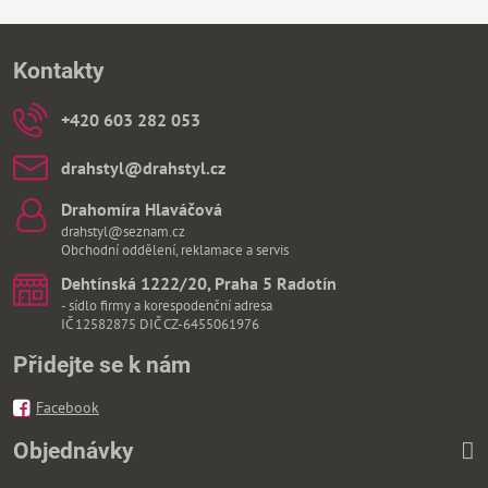
Kontakty
+420 603 282 053
drahstyl​@drahstyl​.cz
Drahomíra Hlaváčová
drahstyl@seznam.cz
Obchodní oddělení, reklamace a servis
Dehtínská 1222/20, Praha 5 Radotín
- sídlo firmy a korespodenční adresa
IČ 12582875 DIČ CZ-6455061976
Přidejte se k nám
Facebook
Objednávky