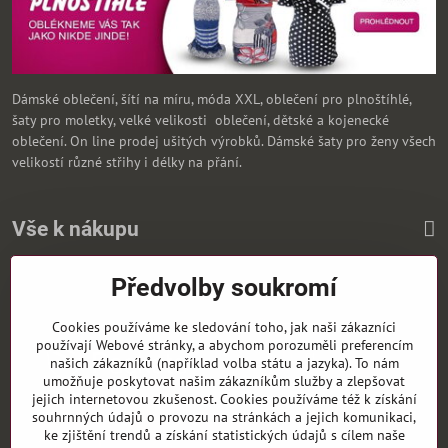
Dámské oblečení, šítí na míru, móda XXL, oblečení pro plnoštíhlé,
šaty pro moletky, velké velikosti oblečení, dětské a kojenecké
oblečení. On line prodej ušitých výrobků. Dámské šaty pro ženy všech
velikostí různé střihy i délky na přání.
Vše k nákupu
Předvolby soukromí
Zasíláme i na Slovensko
Cookies používáme ke sledování toho, jak naši zákazníci
používají Webové stránky, a abychom porozuměli preferencím
našich zákazníků (například volba státu a jazyka). To nám
umožňuje poskytovat našim zákazníkům služby a zlepšovat
jejich internetovou zkušenost. Cookies používáme též k získání
souhrnných údajů o provozu na stránkách a jejich komunikaci,
ke zjištění trendů a získání statistických údajů s cílem naše