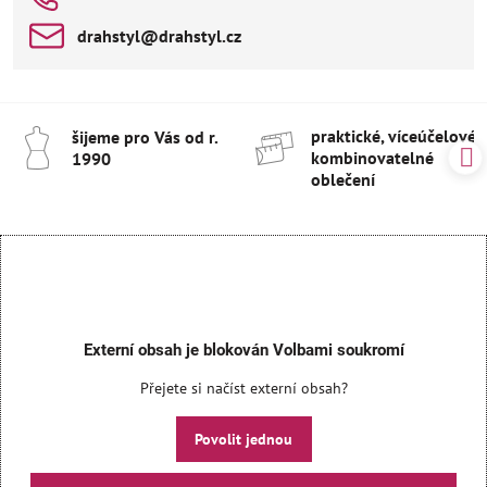
drahstyl​@drahstyl​.cz
praktické, víceúčelové 
šijeme pro Vás od r​.
kombinovatelné
1990
oblečení
Externí obsah je blokován Volbami soukromí
Přejete si načíst externí obsah?
Povolit jednou